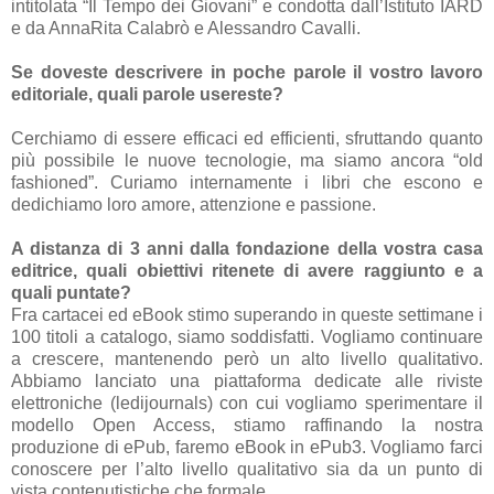
intitolata “Il Tempo dei Giovani” e condotta dall’Istituto IARD
e da AnnaRita Calabrò e Alessandro Cavalli.
Se doveste descrivere in poche parole il vostro lavoro
editoriale, quali parole usereste?
Cerchiamo di essere efficaci ed efficienti, sfruttando quanto
più possibile le nuove tecnologie, ma siamo ancora “old
fashioned”. Curiamo internamente i libri che escono e
dedichiamo loro amore, attenzione e passione.
A distanza di 3 anni dalla fondazione della vostra casa
editrice, quali obiettivi ritenete di avere raggiunto e a
quali puntate?
Fra cartacei ed eBook stimo superando in queste settimane i
100 titoli a catalogo, siamo soddisfatti. Vogliamo continuare
a crescere, mantenendo però un alto livello qualitativo.
Abbiamo lanciato una piattaforma dedicate alle riviste
elettroniche (ledijournals) con cui vogliamo sperimentare il
modello Open Access, stiamo raffinando la nostra
produzione di ePub, faremo eBook in ePub3. Vogliamo farci
conoscere per l’alto livello qualitativo sia da un punto di
vista contenutistiche che formale.