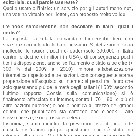
editoriale, quali parole usereste?
Quelle usate all’inizio: un servizio per gli autori meno noti,
una vetrina virtuale per i lettori, con proposte molto valide.
L’e-book sembrerebbe non decollare in Italia: quali i
motivi?
La risposta a siffatta domanda richiederebbe ben altro
spazio e non intendo tediare nessuno. Sintetizzando, sono
molteplici le ragioni: pochi e-reader (solo 390.000 in Italia
contro le decine di milioni in USA); di conseguenza pochi
titoli a disposizione, anche se l’aumento è stato a tre cifre (+
300 % dal 2009 al 2010); minore alfabetizzazione
informatica rispetto ad altre nazioni, con conseguente scarsa
propensione all’acquisto su Internet: si pensi tra l’altro che
solo quest’anno più della metà degli italiani (il 53% secondo
l’ultimo rapporto Censis sulla comunicazione) si è
finalmente affacciata su Internet, contro il 70 – 80 e più di
altre nazioni europee; e poi la politica di prezzo dei grandi
editori, che pubblicano sia cartaceo che e-book… allo
stesso prezzo; e un grosso eccetera.
Insomma, siamo indietro, la previsione era di una forte
crescita dell’e-book già per quest’anno, che c’è stata, ma
inferiore alle attese. Ma il futuro non può che essere quello: