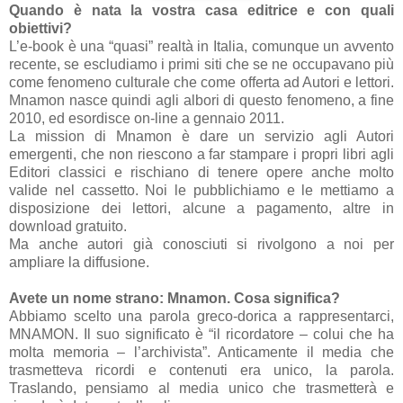
Quando è nata la vostra casa editrice e con quali
obiettivi?
L’e-book è una “quasi” realtà in Italia, comunque un avvento
recente, se escludiamo i primi siti che se ne occupavano più
come fenomeno culturale che come offerta ad Autori e lettori.
Mnamon nasce quindi agli albori di questo fenomeno, a fine
2010, ed esordisce on-line a gennaio 2011.
La mission di Mnamon è dare un servizio agli Autori
emergenti, che non riescono a far stampare i propri libri agli
Editori classici e rischiano di tenere opere anche molto
valide nel cassetto. Noi le pubblichiamo e le mettiamo a
disposizione dei lettori, alcune a pagamento, altre in
download gratuito.
Ma anche autori già conosciuti si rivolgono a noi per
ampliare la diffusione.
Avete un nome strano: Mnamon. Cosa significa?
Abbiamo scelto una parola greco-dorica a rappresentarci,
MNAMON. Il suo significato è “il ricordatore – colui che ha
molta memoria – l’archivista”. Anticamente il media che
trasmetteva ricordi e contenuti era unico, la parola.
Traslando, pensiamo al media unico che trasmetterà e