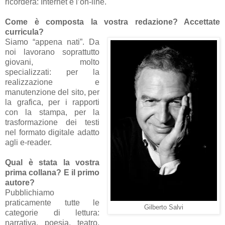
ricorderà: Internet e l’on-line.
Come è composta la vostra redazione? Accettate
curricula?
Siamo “appena nati”. Da
noi lavorano soprattutto
giovani, molto
specializzati: per la
realizzazione e
manutenzione del sito, per
la grafica, per i rapporti
con la stampa, per la
trasformazione dei testi
nel formato digitale adatto
agli e-reader.
Qual è stata la vostra
prima collana? E il primo
autore?
Pubblichiamo
praticamente tutte le
Gilberto Salvi
categorie di lettura:
narrativa, poesia, teatro,