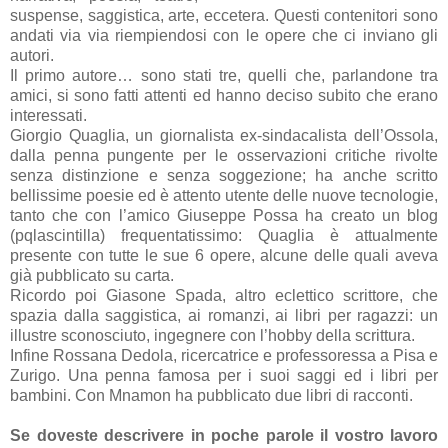
suspense, saggistica, arte, eccetera. Questi contenitori sono
andati via via riempiendosi con le opere che ci inviano gli
autori.
Il primo autore… sono stati tre, quelli che, parlandone tra
amici, si sono fatti attenti ed hanno deciso subito che erano
interessati.
Giorgio Quaglia, un giornalista ex-sindacalista dell’Ossola,
dalla penna pungente per le osservazioni critiche rivolte
senza distinzione e senza soggezione; ha anche scritto
bellissime poesie ed è attento utente delle nuove tecnologie,
tanto che con l’amico Giuseppe Possa ha creato un blog
(pqlascintilla) frequentatissimo: Quaglia è attualmente
presente con tutte le sue 6 opere, alcune delle quali aveva
già pubblicato su carta.
Ricordo poi Giasone Spada, altro eclettico scrittore, che
spazia dalla saggistica, ai romanzi, ai libri per ragazzi: un
illustre sconosciuto, ingegnere con l’hobby della scrittura.
Infine Rossana Dedola, ricercatrice e professoressa a Pisa e
Zurigo. Una penna famosa per i suoi saggi ed i libri per
bambini. Con Mnamon ha pubblicato due libri di racconti.
Se doveste descrivere in poche parole il vostro lavoro