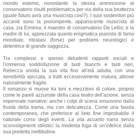
mondo esterno, nonostante la stessa ammissione al
conservatorio risulti problematica per via della sua bruttezza
(quale futuro avrà una musicista così?). I suoi sostenitori più
accaniti sono la prorompente, appariscente musicista di
casa, zia Erminia; il maestro di conservatorio De Lellis; e la
madre di lui, apprezzata quanto enigmatica pianista di fama
mondiale, ritiratasi (forse) per problemi neurologici e
detentrice di grande saggezza.
Tra complessi e spesso deludenti rapporti sociali e
l'immensa soddisfazione di tasti bianchi e tasti neri,
Rebecca snoda la sua vita fino all'età adulta, con una
sensibilità spiccata, a tratti eccessivamente matura, altrove
naturalmente fragile.
Il romanzo si muove tra toni e mezzitoni di colore, proprio
come le pareti azzurrate della casa teatro dell'azione, senza
impennate narrative: anche i colpi di scena smuovono dalla
fissità della trama, ma con delicatezza. Come una favola
contemporanea, che preferisce al lieto fine improbabile il
naturale corso degli eventi,
La vita accanto
narra senza
sconvolgimenti stilistici la modesta fuga di un'infelice dalla
sua predetta inettitudine.