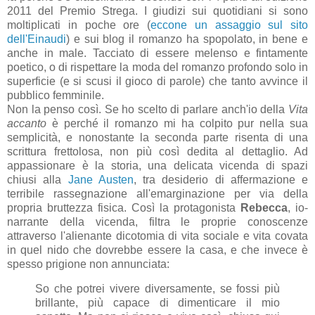
2011 del Premio Strega. I giudizi sui quotidiani si sono
moltiplicati in poche ore (
eccone un assaggio sul sito
dell'Einaudi
) e sui blog il romanzo ha spopolato, in bene e
anche in male. Tacciato di essere melenso e fintamente
poetico, o di rispettare la moda del romanzo profondo solo in
superficie (e si scusi il gioco di parole) che tanto avvince il
pubblico femminile.
Non la penso così. Se ho scelto di parlare anch'io della
Vita
accanto
è perché il romanzo mi ha colpito pur nella sua
semplicità, e nonostante la seconda parte risenta di una
scrittura frettolosa, non più così dedita al dettaglio. Ad
appassionare è la storia, una delicata vicenda di spazi
chiusi alla
Jane Austen
, tra desiderio di affermazione e
terribile rassegnazione all'emarginazione per via della
propria bruttezza fisica. Così la protagonista
Rebecca
, io-
narrante della vicenda, filtra le proprie conoscenze
attraverso l'alienante dicotomia di vita sociale e vita covata
in quel nido che dovrebbe essere la casa, e che invece è
spesso prigione non annunciata:
So che potrei vivere diversamente, se fossi più
brillante, più capace di dimenticare il mio