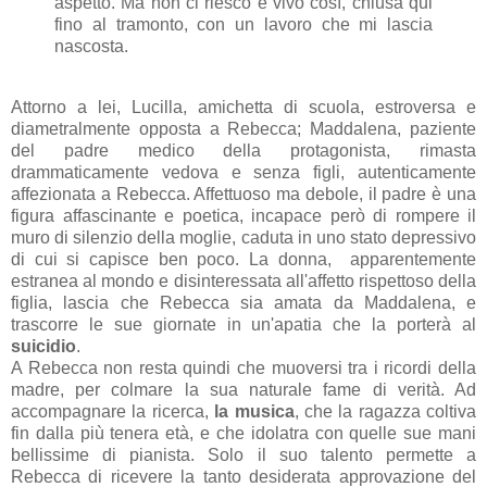
aspetto. Ma non ci riesco e vivo così, chiusa qui
fino al tramonto, con un lavoro che mi lascia
nascosta.
Attorno a lei, Lucilla, amichetta di scuola, estroversa e
diametralmente opposta a Rebecca; Maddalena, paziente
del padre medico della protagonista, rimasta
drammaticamente vedova e senza figli, autenticamente
affezionata a Rebecca. Affettuoso ma debole, il padre è una
figura affascinante e poetica, incapace però di rompere il
muro di silenzio della moglie, caduta in uno stato depressivo
di cui si capisce ben poco. La donna, apparentemente
estranea al mondo e disinteressata all'affetto rispettoso della
figlia, lascia che Rebecca sia amata da Maddalena, e
trascorre le sue giornate in un'apatia che la porterà al
suicidio
.
A Rebecca non resta quindi che muoversi tra i ricordi della
madre, per colmare la sua naturale fame di verità. Ad
accompagnare la ricerca,
la musica
, che la ragazza coltiva
fin dalla più tenera età, e che idolatra con quelle sue mani
bellissime di pianista. Solo il suo talento permette a
Rebecca di ricevere la tanto desiderata approvazione del