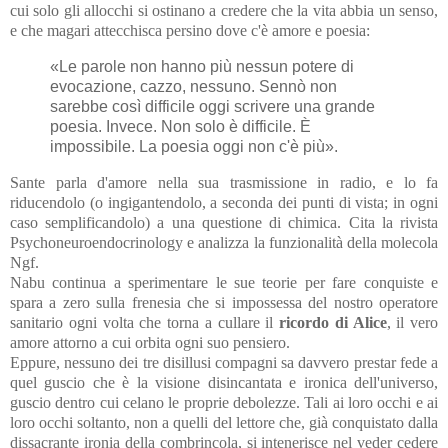
cui solo gli allocchi si ostinano a credere che la vita abbia un senso,
e che magari attecchisca persino dove c'è amore e poesia:
«Le parole non hanno più nessun potere di
evocazione, cazzo, nessuno. Sennò non
sarebbe così difficile oggi scrivere una grande
poesia. Invece. Non solo è difficile. È
impossibile. La poesia oggi non c'è più».
Sante parla d'amore nella sua trasmissione in radio, e lo fa
riducendolo (o ingigantendolo, a seconda dei punti di vista; in ogni
caso semplificandolo) a una questione di chimica. Cita la rivista
Psychoneuroendocrinology e analizza la funzionalità della molecola
Ngf.
Nabu continua a sperimentare le sue teorie per fare conquiste e
spara a zero sulla frenesia che si impossessa del nostro operatore
sanitario ogni volta che torna a cullare il
ricordo di Alice
, il vero
amore attorno a cui orbita ogni suo pensiero.
Eppure, nessuno dei tre disillusi compagni sa davvero prestar fede a
quel guscio che è la visione disincantata e ironica dell'universo,
guscio dentro cui celano le proprie debolezze. Tali ai loro occhi e ai
loro occhi soltanto, non a quelli del lettore che, già conquistato dalla
dissacrante ironia della combrincola, si intenerisce nel veder cedere