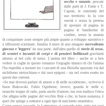
secche e smunte
, pescate
dalle parti di J. Fante e T.
Capote, le estremità del
suo territorio; lo fa con
onestà e senza la pretesa
di spostare di pagina in
pagina le bandierine di
confine, senza la smania
di conquistare zone sempre più ampie quanto a sviluppo narrativo e
a riflessioni sciorinate. Innalza il muro di uno smagato
surrealismo
giocoso e 'leggero'
da una parte, dall'altra quello di
storie di sesso,
di scontri e incontri di corpi e di pensieri liofilizzati
gravitanti
attorno al bel culo di turno. L'anima del libro – anche se a ben
vedere si coglie in questo romanzo l'orgoglio titanico di chi l'anima
l'ha rispedita a nuotare tra i cascami di una filosofia spazzata via dal
nichilismo nietzschiano e dai suoi epigoni – sta nel centro esatto tra
questi due estremi.
«Se mai dovessi parlare di amore o di stelle uccidetemi», scriveva il
buon Bukowski. F
abio Ognibene, invece, guarda le stelle e,
neanche troppo di rado, parla anche d'amore; ma non tradisce l'etica
che alligna nelle pagine del vecchio Buk e che, in buon sostanza, è
quel che spinge a sottrarsi a ogni tipo di narcisimo onanistico.
Come spesso succede, la Letteratura si concede tutta, tutta nei suoi