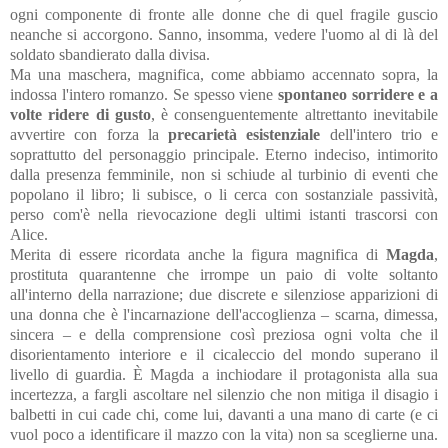
ogni componente di fronte alle donne che di quel fragile guscio
neanche si accorgono. Sanno, insomma, vedere l'uomo al di là del
soldato sbandierato dalla divisa.
Ma una maschera, magnifica, come abbiamo accennato sopra, la
indossa l'intero romanzo. Se spesso viene
spontaneo sorridere e a
volte ridere di gusto
, è consenguentemente altrettanto inevitabile
avvertire con forza la
precarietà esistenziale
dell'intero trio e
soprattutto del personaggio principale. Eterno indeciso, intimorito
dalla presenza femminile, non si schiude al turbinio di eventi che
popolano il libro; li subisce, o li cerca con sostanziale passività,
perso com'è nella rievocazione degli ultimi istanti trascorsi con
Alice.
Merita di essere ricordata anche la figura magnifica di
Magda
,
prostituta quarantenne che irrompe un paio di volte soltanto
all'interno della narrazione; due discrete e silenziose apparizioni di
una donna che è l'incarnazione dell'accoglienza – scarna, dimessa,
sincera – e della comprensione così preziosa ogni volta che il
disorientamento interiore e il cicaleccio del mondo superano il
livello di guardia. È Magda a inchiodare il protagonista alla sua
incertezza, a fargli ascoltare nel silenzio che non mitiga il disagio i
balbetti in cui cade chi, come lui, davanti a una mano di carte (e ci
vuol poco a identificare il mazzo con la vita) non sa sceglierne una.