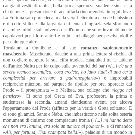
cangianti vestiti di rabbia, bella forma, speranza, suadente sintassi, a
chi depone la presunzione di acciuffarla rincorrendola in ogni dove.
La Fortuna sarà pure cieca, ma la vera Letteratura ci vede benissimo
e di certo si tiene alla larga da chi tenta di ingraziarsela sfornando
disamine infinite sull'universo e sull'uomo che sono invariabilmente
capolavori per i loro autori e ottimi imballaggi per pescivendoli e
per chiunque altro.
Torniamo a Ognibene e al suo
romanzo sapientemente
mascherato
. Mascherato, dacché a una prima lettura si rischia di
non cogliere neppure la sua cifra tragica, catapultati tra le tattiche
dell'amico
Nabu
per far colpo sulle avventrici del bar («
[...] c'è una
severa tecnica scientifica, cosa credete, ho fatto studi di una certa
complessità per arrivare a padroneggiarla
») e improbabili
reciproche minzioni sul parquet da ripulire per ore, sporcato dal
Prode – il protagonista – e Melissa, sua collega che «
legge nel
pensiero
». Ci sono poi Greta ed Eva, professora la prima e
studentessa la seconda, amanti clandestine aventi per alcova
l'appartamento del Prode (affittato per la verità a Greta soltanto). E
ci sono gli amici, Sante e Nabu, che imbastiscono nella solita osteria
monumenti di cinismo con compiaciuta ironia («
[...] mi hanno detto
che non era l'anima, era solo un tumore ai polmoni
», e di rimando:
«
Ah, per fortuna, l'hai scampata bella!
»), paladini di un mondo in