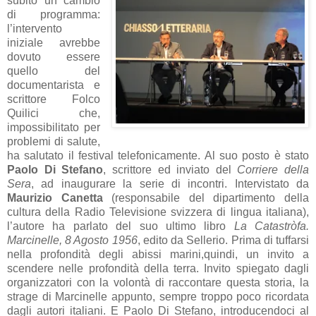
subito un cambio
di programma:
l’intervento
iniziale avrebbe
dovuto essere
quello del
documentarista e
scrittore Folco
Quilici che,
impossibilitato per
problemi di salute,
ha salutato il festival telefonicamente. Al suo posto è stato
Paolo Di Stefano
, scrittore ed inviato del
Corriere della
Sera
, ad inaugurare la serie di incontri. Intervistato da
Maurizio Canetta
(responsabile del dipartimento della
cultura della Radio Televisione svizzera di lingua italiana),
l’autore ha parlato del suo ultimo libro
La Catastròfa.
Marcinelle, 8 Agosto 1956
, edito da Sellerio. Prima di tuffarsi
nella profondità degli abissi marini,quindi, un invito a
scendere nelle profondità della terra. Invito spiegato dagli
organizzatori con la volontà di raccontare questa storia, la
strage di Marcinelle appunto, sempre troppo poco ricordata
dagli autori italiani. E Paolo Di Stefano, introducendoci al