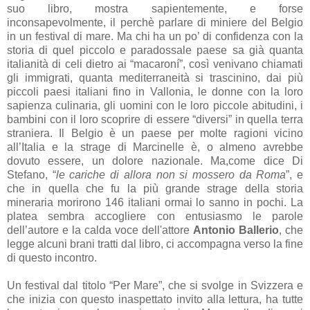
suo libro, mostra sapientemente, e forse
inconsapevolmente, il perchè parlare di miniere del Belgio
in un festival di mare. Ma chi ha un po’ di confidenza con la
storia di quel piccolo e paradossale paese sa già quanta
italianità di celi dietro ai “macaron
í
”, così venivano chiamati
gli immigrati, quanta mediterraneità si trascinino, dai più
piccoli paesi italiani fino in Vallonia, le donne con la loro
sapienza culinaria, gli uomini con le loro piccole abitudini, i
bambini con il loro scoprire di essere “diversi” in quella terra
straniera. Il Belgio è un paese per molte ragioni vicino
all’Italia e la strage di Marcinelle è, o almeno avrebbe
dovuto essere, un dolore nazionale. Ma,come dice Di
Stefano, “
le cariche di allora non si mossero da Roma
”, e
che in quella che fu la più grande strage della storia
mineraria morirono 146 italiani ormai lo sanno in pochi. La
platea sembra accogliere con entusiasmo le parole
dell’autore e la calda voce dell'attore
Antonio Ballerio
, che
legge alcuni brani tratti dal libro, ci accompagna verso la fine
di questo incontro.
Un festival dal titolo “Per Mare”, che si svolge in Svizzera e
che inizia con questo inaspettato invito alla lettura, ha tutte