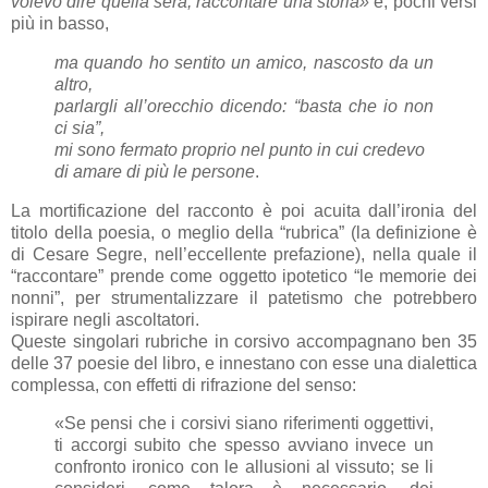
volevo dire quella sera, raccontare una storia»
e, pochi versi
più in basso,
ma quando ho sentito un amico, nascosto da un
altro,
parlargli all’orecchio dicendo: “basta che io non
ci sia”,
mi sono fermato proprio nel punto in cui credevo
di amare di più le persone
.
La mortificazione del racconto è poi acuita dall’ironia del
titolo della poesia, o meglio della “rubrica” (la definizione è
di Cesare Segre, nell’eccellente prefazione), nella quale il
“raccontare” prende come oggetto ipotetico “le memorie dei
nonni”, per strumentalizzare il patetismo che potrebbero
ispirare negli ascoltatori.
Queste singolari rubriche in corsivo accompagnano ben 35
delle 37 poesie del libro, e innestano con esse una dialettica
complessa, con effetti di rifrazione del senso:
«Se pensi che i corsivi siano riferimenti oggettivi,
ti accorgi subito che spesso avviano invece un
confronto ironico con le allusioni al vissuto; se li