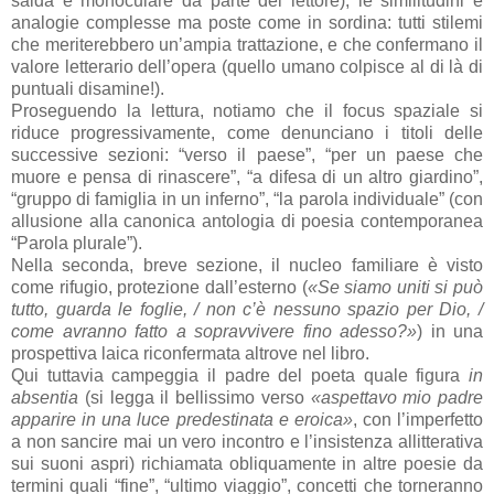
salda e monoculare da parte del lettore), le similitudini e
analogie complesse ma poste come in sordina: tutti stilemi
che meriterebbero un’ampia trattazione, e che confermano il
valore letterario dell’opera (quello umano colpisce al di là di
puntuali disamine!).
Proseguendo la lettura, notiamo che il focus spaziale si
riduce progressivamente, come denunciano i titoli delle
successive sezioni: “verso il paese”, “per un paese che
muore e pensa di rinascere”, “a difesa di un altro giardino”,
“gruppo di famiglia in un inferno”, “la parola individuale” (con
allusione alla canonica antologia di poesia contemporanea
“Parola plurale”).
Nella seconda, breve sezione, il nucleo familiare è visto
come rifugio, protezione dall’esterno (
«Se siamo uniti si può
tutto, guarda le foglie, / non c’è nessuno spazio per Dio, /
come avranno fatto a sopravvivere fino adesso?»
) in una
prospettiva laica riconfermata altrove nel libro.
Qui tuttavia campeggia il padre del poeta quale figura
in
absentia
(si legga il bellissimo verso
«aspettavo mio padre
apparire in una luce predestinata e eroica»
, con l’imperfetto
a non sancire mai un vero incontro e l’insistenza allitterativa
sui suoni aspri) richiamata obliquamente in altre poesie da
termini quali “fine”, “ultimo viaggio”, concetti che torneranno