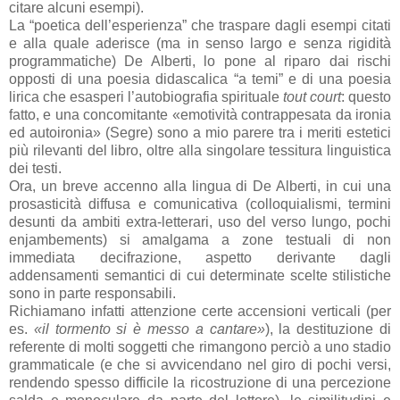
citare alcuni esempi).
La “poetica dell’esperienza” che traspare dagli esempi citati
e alla quale aderisce (ma in senso largo e senza rigidità
programmatiche) De Alberti, lo pone al riparo dai rischi
opposti di una poesia didascalica “a temi” e di una poesia
lirica che esasperi l’autobiografia spirituale
tout court
: questo
fatto, e una concomitante «emotività contrappesata da ironia
ed autoironia» (Segre) sono a mio parere tra i meriti estetici
più rilevanti del libro, oltre alla singolare tessitura linguistica
dei testi.
Ora, un breve accenno alla lingua di De Alberti, in cui una
prosasticità diffusa e comunicativa (colloquialismi, termini
desunti da ambiti extra-letterari, uso del verso lungo, pochi
enjambements) si amalgama a zone testuali di non
immediata decifrazione, aspetto derivante dagli
addensamenti semantici di cui determinate scelte stilistiche
sono in parte responsabili.
Richiamano infatti attenzione certe accensioni verticali (per
es.
«il tormento si è messo a cantare»
), la destituzione di
referente di molti soggetti che rimangono perciò a uno stadio
grammaticale (e che si avvicendano nel giro di pochi versi,
rendendo spesso difficile la ricostruzione di una percezione