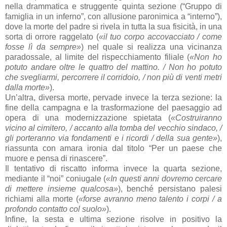
nella drammatica e struggente quinta sezione (“Gruppo di
famiglia in un inferno”, con allusione paronimica a “interno”),
dove la morte del padre si rivela in tutta la sua fisicità, in una
sorta di orrore raggelato (
«il tuo corpo accovacciato / come
fosse lì da sempre»
)
nel quale si realizza una vicinanza
paradossale, al limite del rispecchiamento filiale (
«Non ho
potuto andare oltre le quattro del mattino. / Non ho potuto
che svegliarmi, percorrere il corridoio, / non più di venti metri
dalla morte»
).
Un’altra, diversa morte, pervade invece la terza sezione: la
fine della campagna e la trasformazione del paesaggio ad
opera di una modernizzazione spietata (
«Costruiranno
vicino al cimitero, / accanto alla tomba del vecchio sindaco, /
gli porteranno via fondamenti e i ricordi / della sua gente»
),
riassunta con amara ironia dal titolo “Per un paese che
muore e pensa di rinascere”.
Il tentativo di riscatto informa invece la quarta sezione,
mediante il “noi” coniugale (
«In questi anni dovremo cercare
di mettere insieme qualcosa»
), benché persistano palesi
richiami alla morte (
«forse avranno meno talento i corpi / a
profondo contatto col suolo»
).
Infine, la sesta e ultima sezione risolve in positivo la