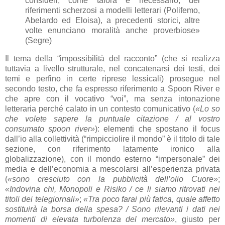
consideri, come talora è necessario, dei
riferimenti scherzosi a modelli letterari (Polifemo,
Abelardo ed Eloisa), a precedenti storici, altre
volte enunciano moralità anche proverbiose»
(Segre)
Il tema della “impossibilità del racconto” (che si realizza
tuttavia a livello strutturale, nel concatenarsi dei testi, dei
temi e perfino in certe riprese lessicali) prosegue nel
secondo testo, che fa espresso riferimento a Spoon River e
che apre con il vocativo “voi”, ma senza intonazione
letteraria perché calato in un contesto comunicativo (
«Lo so
che volete sapere la puntuale citazione / al vostro
consumato spoon river»
): elementi che spostano il focus
dall’io alla collettività (“rimpicciolire il mondo” è il titolo di tale
sezione, con riferimento latamente ironico alla
globalizzazione), con il mondo esterno “impersonale” dei
media e dell’economia a mescolarsi all’esperienza privata
(
«sono cresciuto con la pubblicità dell’olio Cuore»
;
«Indovina chi, Monopoli e Risiko / ce li siamo ritrovati nei
titoli dei telegiornali»
;
«Tra poco farai più fatica, quale affetto
sostituirà la borsa della spesa? / Sono rilevanti i dati nei
momenti di elevata turbolenza del mercato»
, giusto per