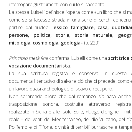
interrogare gli strumenti con cui lo si racconta.
La stessa Luiselli definisce l'opera come «un libro che si 
come se si facesse strada in una serie di cerchi concentri
partire dal nucleo:
lessico famigliare, casa, quotidia
persone, politica, storia, storia naturale, geogra
mitologia, cosmologia, geologia
» (p. 220).
Principio metà fine
conferma Luiselli come una
scrittrice 
vocazione documentarista
.
La sua scrittura registra e conserva. In questo 
documenta il tentativo di salvare ciò che ci precede, comp
un lavoro quasi archeologico di scavo e recupero.
Non sorprende allora che dal romanzo sia nata anche
trasposizione sonora, costruita attraverso registraz
realizzate in Sicilia e alle Isole Eolie, «luogo d'origine – mit
reale – dei venti del Mediterraneo, del dio Vulcano, del ci
Polifemo e di Tifone, divinità di terribili burrasche e temp