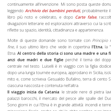
continuamente all'invenzione. Mi sono posta queste do
leggendo
Archivio dei bambini perduti,
probabilmente i
libro più noto e celebrato, e dopo
Carte false
, raccol
divagazioni letterarie ed esplorazioni attraverso cui la scrit
riflette su spazio, identità, cittadinanza e appartenenza.
Molte di queste domande sono tornate con
Principio
fine
, il suo ultimo libro che vede in copertina
l'Etna
, la 
Etna.
Al centro della storia ci sono una madre e una fi
anzi due madri e due figlie
perché il tema del dopp
centrale nel testo. Luiselli è in viaggio con la figlia dodic
dopo una lunga tournée europea, approdano in Sicilia, isol
mito e, come scriveva Gesualdo Bufalino, terra di cento Sic
ciascuna nascosta e contenuta nell'altra.
Il viaggio inizia da Catania
: le strade nere di pietra lavi
palazzi barocchi, il mercato del pesce alle spalle del D
Sono giorni in cui l'Etna è in grande attività: incendi e terr