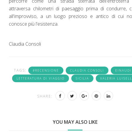
percorre come una strada sterrata dell'entroterra
attraversa chilometri di paesaggio prima di condurre,
all'improvviso, a un luogo prezioso e antico di cui n
conosce più l'esistenza.
Claudia Consoli
TAGS:
#RECENSIONE
CLAUDIA CONSOLI
EINAUDI
LETTERATURA DI VIAGGIO
SICILIA
VALERIA LUISELL
SHARE:
YOU MAY ALSO LIKE