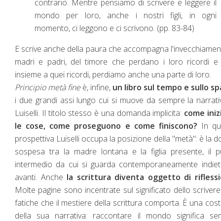
contrario. Mentre pensiamo di scrivere e leggere il
mondo per loro, anche i nostri figli, in ogni
momento, ci leggono e ci scrivono. (pp. 83-84)
E scrive anche della paura che accompagna l'invecchiamen
madri e padri, del timore che perdano i loro ricordi e
insieme a quei ricordi, perdiamo anche una parte di loro.
Principio metà fine
è, infine,
un libro sul tempo e sullo sp
i due grandi assi lungo cui si muove da sempre la narrati
Luiselli. Il titolo stesso è una domanda implicita:
come iniz
le cose, come proseguono e come finiscono?
In qu
prospettiva Luiselli occupa la posizione della "metà": è la 
sospesa tra la madre lontana e la figlia presente, il 
intermedio da cui si guarda contemporaneamente indiet
avanti. Anche
la scrittura diventa oggetto di rifless
Molte pagine sono incentrate sul significato dello scrivere
fatiche che il mestiere della scrittura comporta. È una cos
della sua narrativa: raccontare il mondo significa se