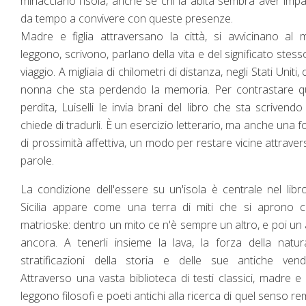
minacciano l'isola, anche se chi la abita sembra aver imp
da tempo a convivere con queste presenze.
Madre e figlia attraversano la città, si avvicinano al 
leggono, scrivono, parlano della vita e del significato stess
viaggio. A migliaia di chilometri di distanza, negli Stati Uniti, c
nonna che sta perdendo la memoria. Per contrastare qu
perdita, Luiselli le invia brani del libro che sta scrivendo
chiede di tradurli. È un esercizio letterario, ma anche una 
di prossimità affettiva, un modo per restare vicine attraver
parole.
La condizione dell'essere su un'isola è centrale nel libr
Sicilia appare come una terra di miti che si aprono 
matrioske: dentro un mito ce n'è sempre un altro, e poi un 
ancora. A tenerli insieme la lava, la forza della natur
stratificazioni della storia e delle sue antiche vend
Attraverso una vasta biblioteca di testi classici, madre e f
leggono filosofi e poeti antichi alla ricerca di quel senso r