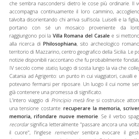
che sembra nascondersi dietro le cose più ordinarie. Il 
accompagna continuamente il loro cammino, accoglien
talvolta disorientando chi arriva sull'isola. Luiselli e la figlia
portano con sé un mosaico proveniente da lont
raggiungono poi la
Villa Romana del Casale
e si mettono
alla ricerca di
Philosophiana
, sito archeologico roman
territorio di Mazzarino, centro geografico della Sicilia. Le 
notizie disponibili raccontano che fu probabilmente fondat
IV secolo come
statio
, luogo di sosta lungo la via che coll
Catania ad Agrigento: un punto in cui viaggiatori, cavalli e 
potevano fermarsi per riposare. Un luogo il cui nome s
già contenere una promessa di significato.
L'intero viaggio di
Principio metà fine
si costruisce atto
una tensione costante:
recuperare la memoria, scriver
memoria, rifondare nuove memorie
. Se il verbo spa
recordar
significa letteralmente "passare ancora una volt
il cuore", l'inglese
remember
sembra evocare il gest