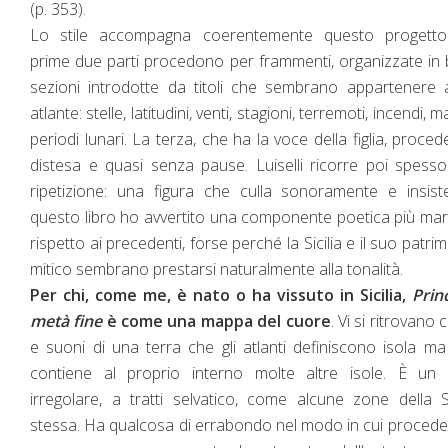
(p. 353).
Lo stile accompagna coerentemente questo progetto
prime due parti procedono per frammenti, organizzate in 
sezioni introdotte da titoli che sembrano appartenere
atlante: stelle, latitudini, venti, stagioni, terremoti, incendi, m
periodi lunari. La terza, che ha la voce della figlia, proced
distesa e quasi senza pause. Luiselli ricorre poi spesso
ripetizione: una figura che culla sonoramente e insist
questo libro ho avvertito una componente poetica più ma
rispetto ai precedenti, forse perché la Sicilia e il suo patri
mitico sembrano prestarsi naturalmente alla tonalità.
Per chi, come me, è nato o ha vissuto in Sicilia,
Prin
metà fine
è come una mappa del cuore
. Vi si ritrovano 
e suoni di una terra che gli atlanti definiscono isola m
contiene al proprio interno molte altre isole. È un l
irregolare, a tratti selvatico, come alcune zone della Si
stessa. Ha qualcosa di errabondo nel modo in cui procede,