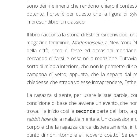
sono dei riferimenti che rendono chiaro il contes
potente. Forse è per questo che la figura di Syl
imprescindibile, un classico.
Il libro racconta la storia di Esther Greenwood, 
magazine femminile,
Mademoiselle
, a New York. N
della città, ricco di feste ed occasioni monda
cercando di farsi le ossa nella redazione. Tuttavia
sorta di miopia interiore, che non le permette di s
campana di vetro, appunto, che la separa dal re
chiedesse che strada volesse intraprendere, Esthe
La ragazza si sente, per usare le sue parole, c
condizione di base che avviene un evento, che non vog
trova. Ha inizio così la
seconda
parte del libro, la
rabbit hole
della malattia mentale. Un'ossessione c
corpo e che la ragazza cerca disperatamente, in tut
punto di non ritorno e al ricovero coatto. Se pen