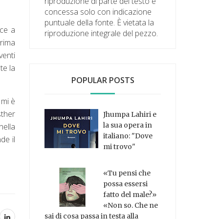
riproduzione di parte del testo è
concessa solo con indicazione
puntuale della fonte. È vietata la
sce a
riproduzione integrale del pezzo.
prima
venti
te la
POPULAR POSTS
 mi è
ther
Jhumpa Lahiri e
la sua opera in
 nella
italiano: "Dove
de il
mi trovo"
«Tu pensi che
possa essersi
fatto del male?»
«Non so. Che ne
sai di cosa passa in testa alla