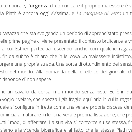
to temporale,
l'urgenza
di comunicare il proprio malessere è v
via Plath è ancora oggi vivissima, e
La campana di vetro
un t
una ragazza che sta svolgendo un periodo di apprendistato pres
elle prime pagine ci viene presentato il contesto brulicante e v
ne a cui Esther partecipa, uscendo anche con qualche ragaz
, fin da subito è chiaro che in lei cova un malessere indistinto
corgere una propria strada. Una sorta di ottundimento dei sensi
sto del mondo. Alla domanda della direttrice del giornale c
r risponde di non sapere.
ome un cavallo da corsa in un mondo senza piste. Ed è in q
lio rivelare, che spezza il già fragile equilibrio in cui la ragaz
 quale si configura in fretta come una vera e propria discesa dent
omincia a maturare in lei, una vera e propria fissazione, che p
ti i modi, di afferrare. La sua vita si contorce su se stessa, fi
siamo alla vicenda biografica e al fatto che la stessa Plath 