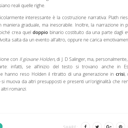
no reali quelle righe.
ticolarmente interessante è la costruzione narrativa: Plath rie
n maniera graduale, ma inesorabile. Inoltre, la narrazione in 
poiché crea quel
doppio
binario costituito da una parte dagli e
 talvolta salta da un evento all'altro, oppure ne carica emotivamen
zione con
Il giovane Holden
, di J. D Salinger, ma, personalmente,
e: infatti, se all'inizio del testo si trovano anche in Es
che hanno reso Holden il ritratto di una generazione in
crisi
,
si muova da altri presupposti e presenti un'originalità che ren
altri romanzi.
SHARE: