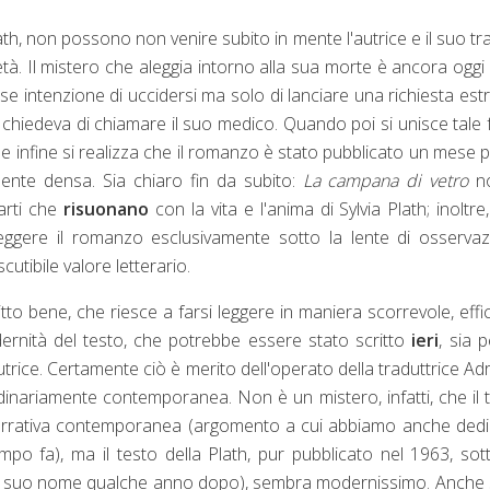
Plath, non possono non venire subito in mente l'autrice e il suo tr
 età. Il mistero che aleggia intorno alla sua morte è ancora oggi f
se intenzione di uccidersi ma solo di lanciare una richiesta es
chiedeva di chiamare il suo medico. Quando poi si unisce tale 
e infine si realizza che il romanzo è stato pubblicato un mese 
mente densa. Sia chiaro fin da subito:
La campana di vetro
n
arti che
risuonano
con la vita e l'anima di Sylvia Plath; inoltre,
 leggere il romanzo esclusivamente sotto la lente di osserva
utibile valore letterario.
ritto bene, che riesce a farsi leggere in maniera scorrevole, effi
dernità del testo, che potrebbe essere stato scritto
ieri
, sia p
'autrice. Certamente ciò è merito dell'operato della traduttrice Ad
rdinariamente contemporanea. Non è un mistero, infatti, che il
 narrativa contemporanea (argomento a cui abbiamo anche ded
mpo fa), ma il testo della Plath, pur pubblicato nel 1963, sot
ol suo nome qualche anno dopo), sembra modernissimo. Anche 