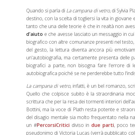
Quando si parla di
La campana di vetro
, di Sylvia 
destino, con la scelta di togliersi la vita in giovane
tanto che una delle teorie è che in realtà non aves
d'aiuto
e che avesse lasciato un messaggio in cui 
biografico con altre comunanze presenti nel testo, 
del gesto, la lettura diventa ancora più emotiva
un'autobiografia, ma certamente presenta delle p
biografici a parte, non bisogna fare l'errore di
autobiografica poiché se ne perderebbe tutto l'indisc
La campana di vetro
, infatti, è un bel romanzo, sc
Quello che colpisce subito è la straordinaria mo
scrittura che per la resa dei tormenti interiori dell
Bottini, ma la voce di Plath resta potente e strao
del disagio mentale sia molto frequentato nella
un #
PercorsiCritici
diviso in
due parti
, poco te
pseudonimo di Victoria Lucas (verrà pubblicato c