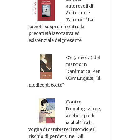
autorevoli di
Solferino e
Taurino. “La
società sospesa” contro la
precarietà lavorativa ed
esistenziale del presente
C'è (ancora) del
marcio in
Danimarca: Per
Olov Enquist, "Il
medico di corte"
Contro
l’omologazione,
anche a piedi
scalzi! Tra la
voglia di cambiare il mondo e il
rischio di perdersi ne “Gli