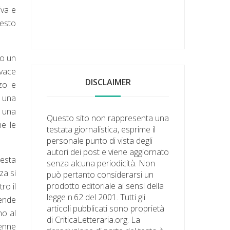
iva e
esto
so un
ivace
DISCLAIMER
zo e
, una
, una
Questo sito non rappresenta una
he le
testata giornalistica, esprime il
personale punto di vista degli
autori dei post e viene aggiornato
uesta
senza alcuna periodicità. Non
za si
può pertanto considerarsi un
prodotto editoriale ai sensi della
ro il
legge n.62 del 2001. Tutti gli
rende
articoli pubblicati sono proprietà
no al
di CriticaLetteraria.org. La
venne