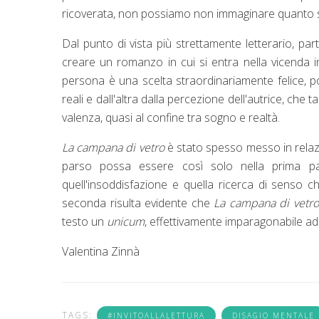
ricoverata, non possiamo non immaginare quanto sia
Dal punto di vista più strettamente letterario, par
creare un romanzo in cui si entra nella vicenda i
persona è una scelta straordinariamente felice, 
reali e dall'altra dalla percezione dell'autrice, che
valenza, quasi al confine tra sogno e realtà.
La campana di vetro
è stato spesso messo in rela
parso possa essere così solo nella prima part
quell'insoddisfazione e quella ricerca di senso 
seconda risulta evidente che
La campana di vetro
testo un
unicum
, effettivamente imparagonabile ad 
Valentina Zinnà
TAGS:
#INVITOALLALETTURA
DISAGIO MENTALE