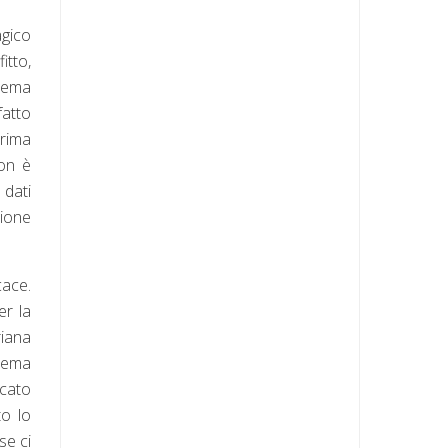
agico
itto,
trema
fatto
prima
on è
 dati
zione
cace.
er la
riana
 tema
icato
to lo
se ci