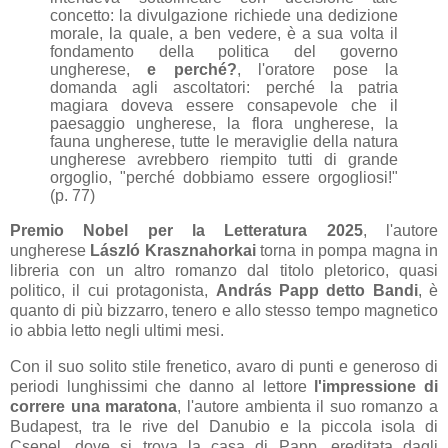
concetto: la divulgazione richiede una dedizione
morale, la quale, a ben vedere, è a sua volta il
fondamento della politica del governo
ungherese,
e perché?
, l'
oratore pose la
domanda agli ascoltatori: perché la patria
magiara doveva essere consapevole che il
paesaggio ungherese, la flora ungherese, la
fauna ungherese, tutte le meraviglie della natura
ungherese avrebbero riempito tutti di grande
orgoglio, "perché dobbiamo essere orgogliosi!"
(p. 77)
Premio Nobel per la Letteratura 2025
, l'autore
ungherese
László Krasznahorkai
torna in pompa magna in
libreria con un altro romanzo dal titolo pletorico, quasi
politico, il cui protagonista,
Andr
á
s Papp detto Bandi
, è
quanto di più bizzarro, tenero e allo stesso tempo magnetico
io abbia letto negli ultimi mesi.
Con il suo solito stile frenetico, avaro di punti e generoso di
periodi lunghissimi che danno al lettore
l'impressione di
correre una maratona
, l'autore ambienta il suo romanzo a
Budapest, tra le rive del Danubio e la piccola isola di
Cse
pel, dove si trova la casa di Papp, ereditata dagli