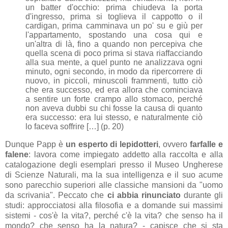
un batter d'occhio: prima chiudeva la porta
d'ingresso, prima si toglieva il cappotto o il
cardigan, prima camminava un po' su e giù per
l'appartamento, spostando una cosa qui e
un'altra di là, fino a quando non percepiva che
quella scena di poco prima si stava riaffacciando
alla sua mente, a quel punto ne analizzava ogni
minuto, ogni secondo, in modo da ripercorrere di
nuovo, in piccoli, minuscoli frammenti, tutto ciò
che era successo, ed era allora che cominciava
a sentire un forte crampo allo stomaco, perché
non aveva dubbi su chi fosse la causa di quanto
era successo: era lui stesso, e naturalmente ciò
lo faceva soffrire […] (p. 20)
Dunque Papp è
un esperto di lepidotteri
, ovvero
farfalle e
falene
: lavora come impiegato addetto alla raccolta e alla
catalogazione degli esemplari presso il Museo Ungherese
di Scienze Naturali, ma la sua intelligenza e il suo acume
sono parecchio superiori alle classiche mansioni da "uomo
da scrivania". Peccato che
ci abbia rinunciato
durante gli
studi: approcciatosi alla filosofia e a domande sui massimi
sistemi - cos'è la vita?, perché c'è la vita? che senso ha il
mondo? che senso ha la natura? - capisce che si sta