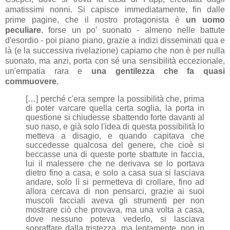
amatissimi nonni.
Si capisce immediatamente, fin dalle
prime pagine, che il nostro protagonista è
un uomo
peculiare
, forse un po' suonato - almeno nelle battute
d'esordio - poi piano piano, grazie a indizi disseminati qua e
là (e la successiva rivelazione) capiamo che non è per nulla
suonato, ma anzi, porta con sé una sensibilità eccezionale,
un'empatia rara e
una gentilezza che fa quasi
commuovere
.
[…] perché c'era sempre la possibilità che, prima
di poter varcare quella certa soglia, la porta in
questione si chiudesse sbattendo forte davanti al
suo naso, e già solo l'idea di questa possibilità lo
metteva a disagio, e quando capitava che
succedesse qualcosa del genere, che cioè si
beccasse una di queste porte sbattute in faccia,
lui il malessere che ne derivava se lo portava
dietro fino a casa, e solo a casa sua si lasciava
andare, solo lì si permetteva di crollare, fino ad
allora cercava di non pensarci, grazie ai suoi
muscoli facciali aveva gli strumenti per non
mostrare ciò che provava, ma una volta a casa,
dove nessuno poteva vederlo, si lasciava
sopraffare dalla tristezza, ma lentamente, non in