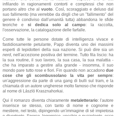
infilando in ragionamenti contorti e complessi che non
portano altro che al
vuoto
. Così, scoraggiato e deluso dal
suo fallimento (ma verrebbe da dirgli che un "fallimento" del
genere è condiviso dall'umanità tutta) abbandona le sfide
teoriche e
si dedica solo al campo
: la raccolta,
l'osservazione, la catalogazione delle farfalle.
Come tutte le persone dotate di intelligenza vivace e
fastidiosamente petulante, Papp diventa uno dei massimi
esperti di lepidotteri della sua nazione. Si può dire sia un
nerd
, nell'accezione positiva del termine. Tutto fila liscio: ha
la sua routine, il suo lavoro, la sua casa, la sua malattia -
che ha imparato a gestire alla grande - insomma, il suo
mondo pare tutto rose e fiori. Fin quando non accadono
due
cose che gli scombussolano la vita per sempre
:
un'aggressione da parte di una gang di bulli sul tram, e la
chiamata di un autore ungherese molto famoso che risponde
al nome di
László Krasznahorkai.
Qui il romanzo diventa chiaramente
metaletterario
: l'autore
inserisce se stesso, con tanto di nome e cognome e
mestiere, nel testo, dipingendo un'immagine di sé impietosa
e divertente. Sporco, logorroico, vecchio e puzzolente, ecco