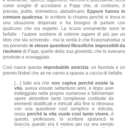
come sceglie di accostarsi a Papp che, al contrario, è
preciso, pulito, simmetrico, abitudinario.
Eppure hanno in
comune qualcosa
: lo scrittore lo chiama perché si trova in
una situazione disperata e ha bisogno di parlare con
qualcuno che sia esperto. La scusa ovviamente sono le
farfalle - l'autore sostiene di volerne sapere di più per un
libro che sta scrivendo - ma la verità è che
Krasznahorkai si
sta ponendo
le stesse questioni filosofiche impossibili da
risolvere
di Papp, quelle della sua gioventù, che lo avevano
prostrato e scoraggiato.
Così nasce questa
improbabile amicizia
: un faunista e un
premio Nobel che se ne vanno a spasso a caccia di farfalle.
[…] fatto era che
non capiva perché esiste la
vita
,
aveva vissuto settantuno anni, e dopo aver
tratteggiato nelle proprie numerose e fallimentari
opere atmosfere tanto complesse costituite da
elementi stratificati e intricati alla fine si ritrovava
con una questione così semplice e ridicola,
ossia
perché la vita vuole così tanto vivere,
è
questo, professore, lo scrittore spalancò le
braccia, questo era il motivo per cui era venuto