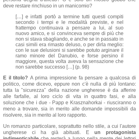
deve restare rinchiuso in un manicomio?
[…] e infatti portò a termine tutti questi compiti
secondo i tempi e le modalità previste, e nel
frattempo continuava a pensare a lui, al suo
nuovo amico, e si convinceva sempre di più che
non si stava sbagliando, e anche se in passato in
casi simili era rimasto deluso, o per dirla meglio:
con le sue delusioni si sarebbe potuto arginare il
ramo minore del Danubio, e forse persino il
maggiore, questa volta aveva la sensazione che
non sarebbe successo […] (p. 98)
E il titolo?
A prima impressione fa pensare a qualcosa di
politico, come dicevo, eppure non c'è nulla di più lontano:
tutta la "sicurezza" della nazione ungherese è da afferire
alle farfalle, al loro ciclo di vita in quattro fasi, e alla
soluzione che i due - Papp e
Krasznahorkai - riusciranno o
meno a trovare, sia in merito alle domande impossibili da
risolvere, sia in merito al loro rapporto.
Un romanzo particolare, soprattutto nello stile, a cui l'autore
ungherese ci ha già abituati. E
un protagonista
indimenticabile
che resterà a lungo nella mente dei lettori