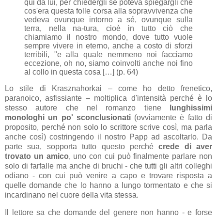
qui da lui, per chiedergli se poteva spiegargli che
cos'era questa folle corsa alla sopravvivenza che
vedeva ovunque intorno a sé, ovunque sulla
terra, nella na-tura, cioè in tutto ciò che
chiamiamo il nostro mondo, dove tutto vuole
sempre vivere in eterno, anche a costo di sforzi
terribili, "e alla quale nemmeno noi facciamo
eccezione, oh no, siamo coinvolti anche noi fino
al collo in questa cosa […] (p. 64)
Lo stile di
Krasznahorkai – come ho detto frenetico,
paranoico, asfissiante – moltiplica d'intensità perché è lo
stesso autore che nel romanzo tiene
lunghissimi
monologhi un po' sconclusionati
(ovviamente è fatto di
proposito, perché non solo lo scrittore scrive così, ma parla
anche così) costringendo il nostro Papp ad ascoltarlo. Da
parte sua, sopporta tutto questo perché
crede di aver
trovato un amico
, uno con cui può finalmente parlare non
solo di farfalle ma anche di bruchi - che tutti gli altri colleghi
odiano - con cui può venire a capo e trovare risposta a
quelle domande che lo hanno a lungo tormentato e che si
incardinano nel cuore della vita stessa.
Il lettore sa che domande del genere non hanno - e forse