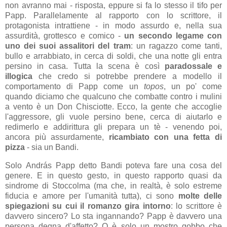
non avranno mai - risposta, eppure si fa lo stesso il tifo per
Papp. Parallelamente al rapporto con lo scrittore, il
protagonista intrattiene - in modo assurdo e, nella sua
assurdità, grottesco e comico -
un secondo legame con
uno dei suoi assalitori del tram
: un ragazzo come tanti,
bullo e arrabbiato, in cerca di soldi, che una notte gli entra
persino in casa. Tutta la scena è così
paradossale e
illogica
che credo si potrebbe prendere a modello il
comportamento di Papp come un
topos
, un po' come
quando diciamo che qualcuno che combatte contro i mulini
a vento è un Don Chisciotte. Ecco, la gente che accoglie
l'aggressore, gli vuole persino bene, cerca di aiutarlo e
redimerlo e addirittura gli prepara un tè - venendo poi,
ancora più assurdamente,
ricambiato con una fetta di
pizza
- sia un Bandi.
Solo
Andr
á
s Papp detto Bandi poteva fare una cosa del
genere. E in questo gesto, in questo rapporto quasi da
sindrome di Stoccolma (ma che, in realtà, è solo estreme
fiducia e amore per l'umanità tutta), ci sono
molte delle
spiegazioni su cui il romanzo gira intorno
: lo scrittore è
davvero sincero? Lo sta ingannando? Papp è davvero una
persona degna d'affetto? O è solo un mostro gobbo che