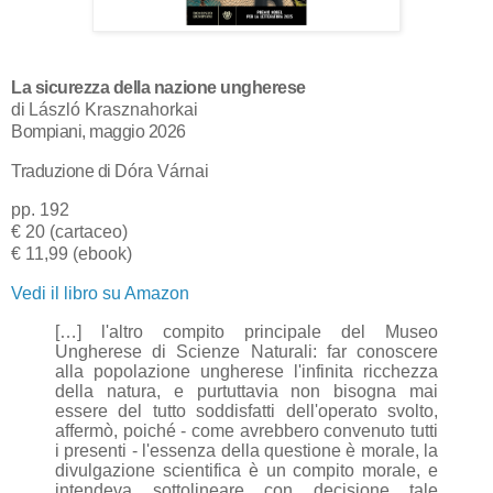
La sicurezza della nazione ungherese
di
László Krasznahorkai
Bompiani, maggio 2026
Traduzione di
Dóra Várnai
pp. 192
€ 20 (cartaceo)
€ 11,99 (ebook)
Vedi il libro su Amazon
[…] l'altro compito principale del Museo
Ungherese di Scienze Naturali: far conoscere
alla popolazione ungherese l'infinita ricchezza
della natura, e purtuttavia non bisogna mai
essere del tutto soddisfatti dell'operato svolto,
affermò, poiché - come avrebbero convenuto tutti
i presenti - l'essenza della
questione è morale,
la
divulgazione scientifica è un compito
morale, e
intendeva sottolineare con decisione tale