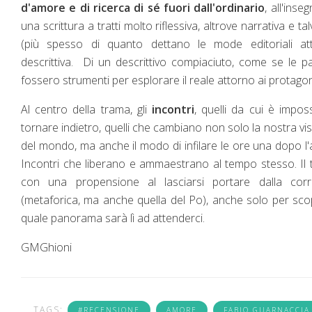
d'amore e di ricerca di sé fuori dall'ordinario
, all'inse
una scrittura a tratti molto riflessiva, altrove narrativa e tal
(più spesso di quanto dettano le mode editoriali attu
descrittiva. Di un descrittivo compiaciuto, come se le p
fossero strumenti per esplorare il reale attorno ai protagon
Al centro della trama, gli
incontri
, quelli da cui è imposs
tornare indietro, quelli che cambiano non solo la nostra vi
del mondo, ma anche il modo di infilare le ore una dopo l'a
Incontri che liberano e ammaestrano al tempo stesso. Il 
con una propensione al lasciarsi portare dalla corr
(metaforica, ma anche quella del Po), anche solo per sco
quale panorama sarà lì ad attenderci.
GMGhioni
TAGS:
#RECENSIONE
AMORE
FABIO GUARNACCIA