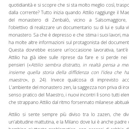
quotidianità e si scopre che si sta molto meglio così, traspo
dalla corrente? Tutto inizia quando Attilio raggiunge il Ma
del monastero di Zenbalò, vicino a Salsomaggiore,
l'obiettivo di realizzare un documentario su di lui e sulla vi
monastero. Sa che è depresso e che stima i suoi lavori, m
ha molte altre informazioni sul protagonista del document
Questa dovrebbe essere un'occasione lavorativa, tant'
Attilio ha già idee sulle riprese da fare e si perde nei
pensieri («
Attilio sembra distratto, in realtà pensa a me
insieme quella storia della diffidenza con l'idea che h
maestro
», p. 24). Invece qualcosa di imprevisto acc
L'ambiente del monastero zen, la saggezza non priva di iro
senso pratico del Maestro, i nuovi incontri lì sono tutti ele
che strappano Attilio dal ritmo forsennato milanese abitual
Attilio si sente sempre più diviso tra lo zazen, che di
un'abitudine mattutina, e la Milano dove lui è anche padre 