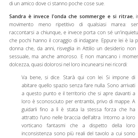
di un amico dove ci stanno poche cose sue.
Sandra è invece l'onda che sommerge e si ritrae
, 
movimento meno ripetitivo di qualsiasi marea: se
raccontarsi a chiunque, e invece porta con sé un'inquiet
che pochi hanno il coraggio di indagare. Eppure lei è la 
donna che, da anni, risveglia in Attilio un desiderio non
sessuale, ma anche amoroso. E non mancano i moment
dolcezza, quasi dolorosi nel loro incunearsi nei ricordi:
Va bene, si dice. Starà qui con lei. Si impone di
abitare quello spazio senza fare nulla. Sono arrivati
a questo punto e il territorio che si apre davanti a
loro è sconosciuto per entrambi, privo di mappe. A
guidarli fino a lì è stata la stessa forza che ha
attratto l'uno nelle braccia dell'altra. Intorno a loro
vorticano fantasmi che a dispetto della loro
inconsistenza sono più reali del tavolo a cui sono