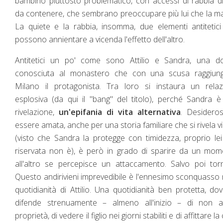
bambino piuttosto problematico, con accessi di rabbia diff
da contenere, che sembrano preoccupare più lui che la m
La quiete e la rabbia, insomma, due elementi antitetic
possono annientare a vicenda l'effetto dell'altro.
Antitetici un po' come sono Attilio e Sandra, una d
conosciuta al monastero che con una scusa raggiun
Milano il protagonista. Tra loro si instaura un relaz
esplosiva (da qui il "bang" del titolo), perché Sandra 
rivelazione,
un'epifania di vita alternativa
. Desidero
essere amata, anche per una storia familiare che si rivela vi
(visto che Sandra la protegge con timidezza, proprio le
riservata non è), è però in grado di sparire da un mo
all'altro se percepisce un attaccamento. Salvo poi tor
Questo andirivieni imprevedibile è l'ennesimo sconquasso 
quotidianità di Attilio. Una quotidianità ben protetta, dov
difende strenuamente – almeno all'inizio – di non a
proprietà, di vedere il figlio nei giorni stabiliti e di affittare l