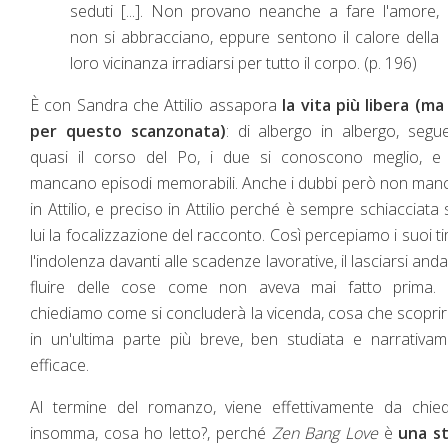
seduti [...]. Non provano neanche a fare l'amore,
non si abbracciano, eppure sentono il calore della
loro vicinanza irradiarsi per tutto il corpo. (p. 196)
È con Sandra che Attilio assapora
la vita più libera (m
per questo scanzonata)
: di albergo in albergo, seg
quasi il corso del Po, i due si conoscono meglio, e
mancano episodi memorabili. Anche i dubbi però non ma
in Attilio, e preciso in Attilio perché è sempre schiacciata 
lui la focalizzazione del racconto. Così percepiamo i suoi ti
l'indolenza davanti alle scadenze lavorative, il lasciarsi anda
fluire delle cose come non aveva mai fatto prima. 
chiediamo come si concluderà la vicenda, cosa che scopr
in un'ultima parte più breve, ben studiata e narrativa
efficace.
Al termine del romanzo, viene effettivamente da chied
insomma, cosa ho letto?, perché
Zen Bang Love
è
una st