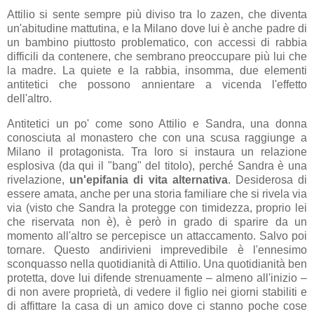
Attilio si sente sempre più diviso tra lo zazen, che diventa
un'abitudine mattutina, e la Milano dove lui è anche padre di
un bambino piuttosto problematico, con accessi di rabbia
difficili da contenere, che sembrano preoccupare più lui che
la madre. La quiete e la rabbia, insomma, due elementi
antitetici che possono annientare a vicenda l'effetto
dell'altro.
Antitetici un po' come sono Attilio e Sandra, una donna
conosciuta al monastero che con una scusa raggiunge a
Milano il protagonista. Tra loro si instaura un relazione
esplosiva (da qui il "bang" del titolo), perché Sandra è una
rivelazione,
un'epifania di vita alternativa
. Desiderosa di
essere amata, anche per una storia familiare che si rivela via
via (visto che Sandra la protegge con timidezza, proprio lei
che riservata non è), è però in grado di sparire da un
momento all'altro se percepisce un attaccamento. Salvo poi
tornare. Questo andirivieni imprevedibile è l'ennesimo
sconquasso nella quotidianità di Attilio. Una quotidianità ben
protetta, dove lui difende strenuamente – almeno all'inizio –
di non avere proprietà, di vedere il figlio nei giorni stabiliti e
di affittare la casa di un amico dove ci stanno poche cose