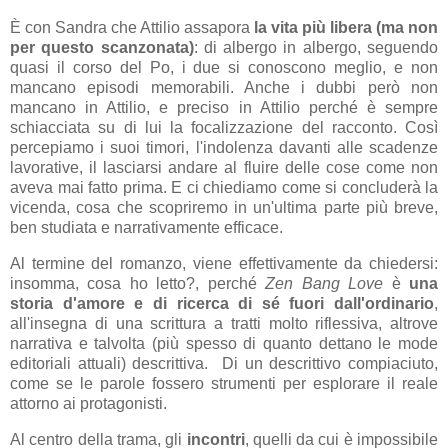
È con Sandra che Attilio assapora
la vita più libera (ma non
per questo scanzonata)
: di albergo in albergo, seguendo
quasi il corso del Po, i due si conoscono meglio, e non
mancano episodi memorabili. Anche i dubbi però non
mancano in Attilio, e preciso in Attilio perché è sempre
schiacciata su di lui la focalizzazione del racconto. Così
percepiamo i suoi timori, l'indolenza davanti alle scadenze
lavorative, il lasciarsi andare al fluire delle cose come non
aveva mai fatto prima. E ci chiediamo come si concluderà la
vicenda, cosa che scopriremo in un'ultima parte più breve,
ben studiata e narrativamente efficace.
Al termine del romanzo, viene effettivamente da chiedersi:
insomma, cosa ho letto?, perché
Zen Bang Love
è
una
storia d'amore e di ricerca di sé fuori dall'ordinario
,
all'insegna di una scrittura a tratti molto riflessiva, altrove
narrativa e talvolta (più spesso di quanto dettano le mode
editoriali attuali) descrittiva. Di un descrittivo compiaciuto,
come se le parole fossero strumenti per esplorare il reale
attorno ai protagonisti.
Al centro della trama, gli
incontri
, quelli da cui è impossibile