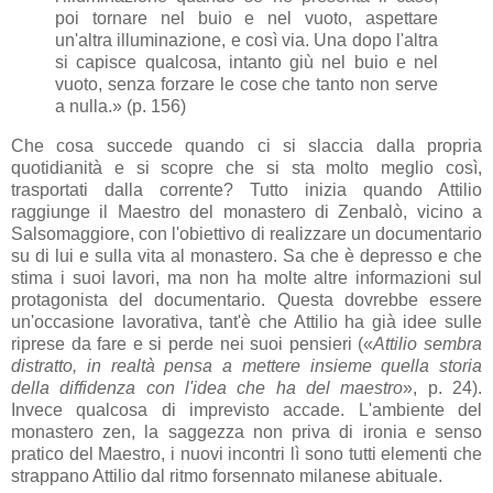
poi tornare nel buio e nel vuoto, aspettare
un'altra illuminazione, e così via. Una dopo l'altra
si capisce qualcosa, intanto giù nel buio e nel
vuoto, senza forzare le cose che tanto non serve
a nulla.» (p. 156)
Che cosa succede quando ci si slaccia dalla propria
quotidianità e si scopre che si sta molto meglio così,
trasportati dalla corrente? Tutto inizia quando Attilio
raggiunge il Maestro del monastero di Zenbalò, vicino a
Salsomaggiore, con l'obiettivo di realizzare un documentario
su di lui e sulla vita al monastero. Sa che è depresso e che
stima i suoi lavori, ma non ha molte altre informazioni sul
protagonista del documentario. Questa dovrebbe essere
un'occasione lavorativa, tant'è che Attilio ha già idee sulle
riprese da fare e si perde nei suoi pensieri («
Attilio sembra
distratto, in realtà pensa a mettere insieme quella storia
della diffidenza con l'idea che ha del maestro
», p. 24).
Invece qualcosa di imprevisto accade. L'ambiente del
monastero zen, la saggezza non priva di ironia e senso
pratico del Maestro, i nuovi incontri lì sono tutti elementi che
strappano Attilio dal ritmo forsennato milanese abituale.