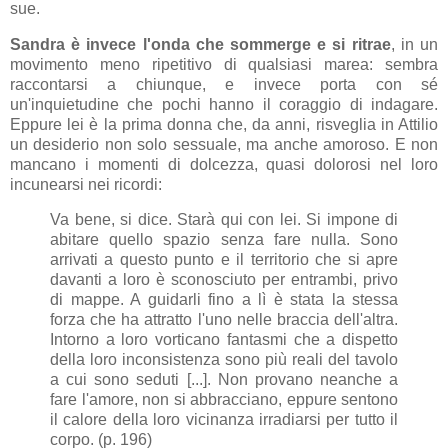
sue.
Sandra è invece l'onda che sommerge e si ritrae
, in un
movimento meno ripetitivo di qualsiasi marea: sembra
raccontarsi a chiunque, e invece porta con sé
un'inquietudine che pochi hanno il coraggio di indagare.
Eppure lei è la prima donna che, da anni, risveglia in Attilio
un desiderio non solo sessuale, ma anche amoroso. E non
mancano i momenti di dolcezza, quasi dolorosi nel loro
incunearsi nei ricordi:
Va bene, si dice. Starà qui con lei. Si impone di
abitare quello spazio senza fare nulla. Sono
arrivati a questo punto e il territorio che si apre
davanti a loro è sconosciuto per entrambi, privo
di mappe. A guidarli fino a lì è stata la stessa
forza che ha attratto l'uno nelle braccia dell'altra.
Intorno a loro vorticano fantasmi che a dispetto
della loro inconsistenza sono più reali del tavolo
a cui sono seduti [...]. Non provano neanche a
fare l'amore, non si abbracciano, eppure sentono
il calore della loro vicinanza irradiarsi per tutto il
corpo. (p. 196)