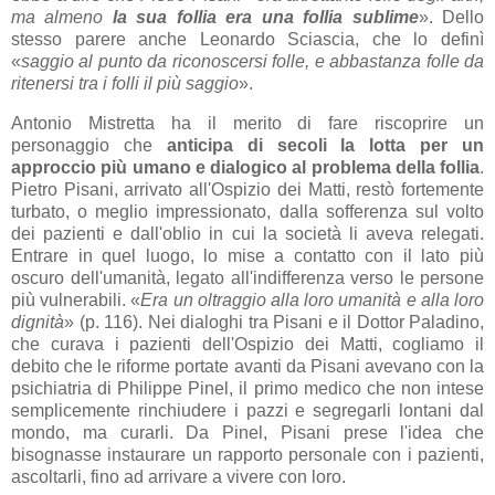
ma almeno
la sua follia era una follia sublime
». Dello
stesso parere anche Leonardo Sciascia, che lo definì
«
saggio al punto da riconoscersi folle, e abbastanza folle da
ritenersi tra i folli il più saggio
».
Antonio Mistretta ha il merito di fare riscoprire un
personaggio che
anticipa di secoli la lotta per un
approccio più umano e dialogico al problema della follia
.
Pietro Pisani, arrivato all'Ospizio dei Matti, restò fortemente
turbato, o meglio impressionato, dalla sofferenza sul volto
dei pazienti e dall'oblio in cui la società li aveva relegati.
Entrare in quel luogo, lo mise a contatto con il lato più
oscuro dell'umanità, legato all'indifferenza verso le persone
più vulnerabili. «
Era un oltraggio alla loro umanità e alla loro
dignità
» (p. 116). Nei dialoghi tra Pisani e il Dottor Paladino,
che curava i pazienti dell'Ospizio dei Matti, cogliamo il
debito che le riforme portate avanti da Pisani avevano con la
psichiatria di Philippe Pinel, il primo medico che non intese
semplicemente rinchiudere i pazzi e segregarli lontani dal
mondo, ma curarli. Da Pinel, Pisani prese l'idea che
bisognasse instaurare un rapporto personale con i pazienti,
ascoltarli, fino ad arrivare a vivere con loro.