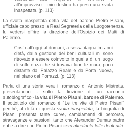
all'improvviso il mio destino ha preso una svota
inaspettata. (p. 113)
La svolta inaspettata della vita del barone Pietro Pisani,
ufficiale capo presso la Real Segreteria della Luogotenenza,
fu vedersi offrire la direzione dell'Ospizio dei Matti di
Palermo.
Così dall'oggi al domani, a sessantaquattro anni
d'età, dalla gestione dei beni culturali mi sono
ritrovato a essere coinvolto in quella di un luogo
di sofferenza che si trovava fuori le mura, poco
distante dal Palazzo Reale e da Porta Nuova,
nel piano dei Porrazzi. (p. 113).
Parla di una storia vera il romanzo di Antonio Mistretta,
presentandoci - sotto la finzione di un racconto
autobiografico -
la vita di
Pietro Pisani, barone di Palermo
.
Il sottotitolo del romanzo è "Le tre vite di Pietro Pisani"
perché, al di là di questa
svolta inaspettata
, la biografia di
Pisani presenta tante curve, cambiamenti di percorso,
stravaganze e passioni, tanto che Alexander Dumas padre
ebbe a dire che Pietro Pisani «
era altrettanto folle degli altri,