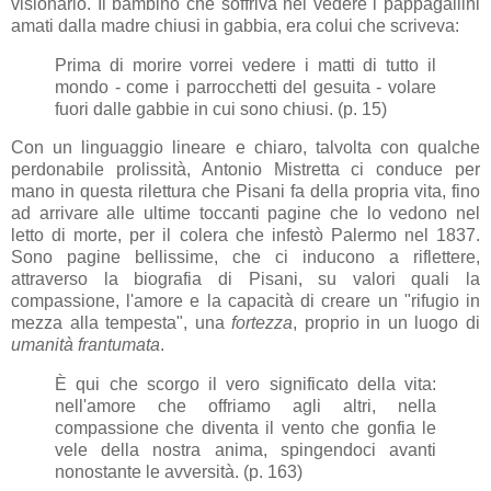
visionario. Il bambino che soffriva nel vedere i pappagallini
amati dalla madre chiusi in gabbia, era colui che scriveva:
Prima di morire vorrei vedere i matti di tutto il
mondo - come i parrocchetti del gesuita - volare
fuori dalle gabbie in cui sono chiusi. (p. 15)
Con un linguaggio lineare e chiaro, talvolta con qualche
perdonabile prolissità, Antonio Mistretta ci conduce per
mano in questa rilettura che Pisani fa della propria vita, fino
ad arrivare alle ultime toccanti pagine che lo vedono nel
letto di morte, per il colera che infestò Palermo nel 1837.
Sono pagine bellissime, che ci inducono a riflettere,
attraverso la biografia di Pisani, su valori quali la
compassione, l'amore e la capacità di creare un "rifugio in
mezza alla tempesta", una
fortezza
, proprio in un luogo di
umanità frantumata
.
È qui che scorgo il vero significato della vita:
nell'amore che offriamo agli altri, nella
compassione che diventa il vento che gonfia le
vele della nostra anima, spingendoci avanti
nonostante le avversità. (p. 163)