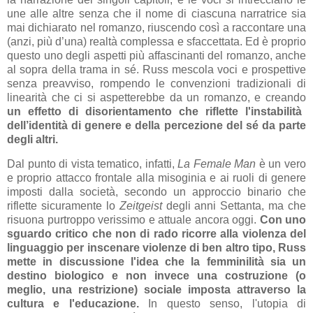
une alle altre senza che il nome di ciascuna narratrice sia
mai dichiarato nel romanzo, riuscendo così a raccontare una
(anzi, più d’una) realtà complessa e sfaccettata. Ed è proprio
questo uno degli aspetti più affascinanti del romanzo, anche
al sopra della trama in sé. Russ mescola voci e prospettive
senza preavviso, rompendo le convenzioni tradizionali di
linearità che ci si aspetterebbe da un romanzo, e creando
un effetto di disorientamento che riflette l'instabilità
dell’identità di genere e della percezione del sé da parte
degli altri.
Dal punto di vista tematico, infatti,
La Female Man
è un vero
e proprio attacco frontale alla misoginia e ai ruoli di genere
imposti dalla società, secondo un approccio binario che
riflette sicuramente lo
Zeitgeist
degli anni Settanta, ma che
risuona purtroppo verissimo e attuale ancora oggi.
Con uno
sguardo critico che non di rado ricorre alla violenza del
linguaggio per inscenare violenze di ben altro tipo, Russ
mette in discussione l'idea che la femminilità sia un
destino biologico e non invece una costruzione (o
meglio, una restrizione) sociale imposta attraverso la
cultura e l'educazione.
In questo senso, l'utopia di