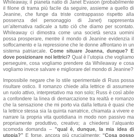
Whileaway, il pianeta natìo di Janet Evason (probabilmente
il filone di trama più facile da seguire, assieme a quello di
Jeanine, che funge da triste contrappasso rispetto alla
possenza del personaggio di Janet) rappresenta
un’alternativa radicale a tutto ciò che diamo per scontato.
Whileaway ci dimostra come una società senza uomini
possa prosperare, mentre il mondo di Jeanine evidenzia il
soffocamento e la repressione che le donne affrontano in un
sistema patriarcale.
Come situare Joanna, dunque? E
dove posizionare noi lettrici?
Qual è l’utopia che vogliamo
perseguire, cosa vogliamo prendere da Whileaway e cosa
vogliamo invece salvare e migliorare del mondo di Jeanine?
Impossibile negare che lo stile sperimentale di Russ possa
risultare ostico. Il romanzo chiede alla lettrice di assumere
un ruolo attivo, interpretativo ma non solo; Russ è così abile
a confondere la linea di demarcazione tra realtà e romanzo
che la sensazione che mi porto via dalla lettura è quasi che
la lettrice stessa sia la quinta narratrice, chiamata a vivere e
narrare la propria vita quotidiana in modo non passivo ma
propriamente produttivo, creativo; a chiedersi l’alquanto
scomoda domanda –
“qual è, dunque, la mia idea di
utopia?”
E forse, ancora più crucialmente:
“Cosa posso