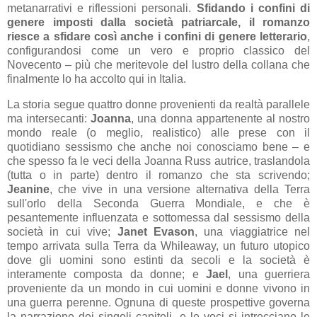
metanarrativi e riflessioni personali.
Sfidando i confini di
genere imposti dalla società patriarcale, il romanzo
riesce a sfidare così anche i confini di genere letterario
,
configurandosi come un vero e proprio classico del
Novecento – più che meritevole del lustro della collana che
finalmente lo ha accolto qui in Italia.
La storia segue quattro donne provenienti da realtà parallele
ma intersecanti:
Joanna
, una donna appartenente al nostro
mondo reale (o meglio, realistico) alle prese con il
quotidiano sessismo che anche noi conosciamo bene – e
che spesso fa le veci della Joanna Russ autrice, traslandola
(tutta o in parte) dentro il romanzo che sta scrivendo;
Jeanine
, che vive in una versione alternativa della Terra
sull'orlo della Seconda Guerra Mondiale, e che è
pesantemente influenzata e sottomessa dal sessismo della
società in cui vive;
Janet Evason
, una viaggiatrice nel
tempo arrivata sulla Terra da Whileaway, un futuro utopico
dove gli uomini sono estinti da secoli e la società è
interamente composta da donne; e
Jael
, una guerriera
proveniente da un mondo in cui uomini e donne vivono in
una guerra perenne. Ognuna di queste prospettive governa
la narrazione dei singoli capitoli, e le voci si intrecciano le