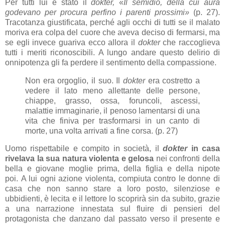
Per tutti lui è stato il
dokter,
«
Il semidio, della cui aura
godevano per procura perfino i parenti prossimi»
(p. 27).
Tracotanza giustificata, perché agli occhi di tutti se il malato
moriva era colpa del cuore che aveva deciso di fermarsi, ma
se egli invece guariva ecco allora il
dokter
che
raccoglieva
tutti i meriti riconoscibili. A lungo andare questo delirio di
onnipotenza gli fa perdere il sentimento della compassione.
Non era orgoglio, il suo. Il
dokter
era costretto a
vedere il lato meno allettante delle persone,
chiappe, grasso, ossa, foruncoli, ascessi,
malattie immaginarie, il penoso lamentarsi di una
vita che finiva per trasformarsi in un canto di
morte, una volta arrivati a fine corsa. (p. 27)
Uomo rispettabile e compito in società, il
dokter
in casa
rivelava la sua natura violenta e gelosa
nei confronti della
bella e giovane moglie prima, della figlia e della nipote
poi. A lui ogni azione violenta, compiuta contro le donne di
casa che non sanno stare a loro posto, silenziose e
ubbidienti, è lecita e il lettore lo scoprirà sin da subito, grazie
a una narrazione innestata sul fluire di pensieri del
protagonista che danzano dal passato verso il presente e