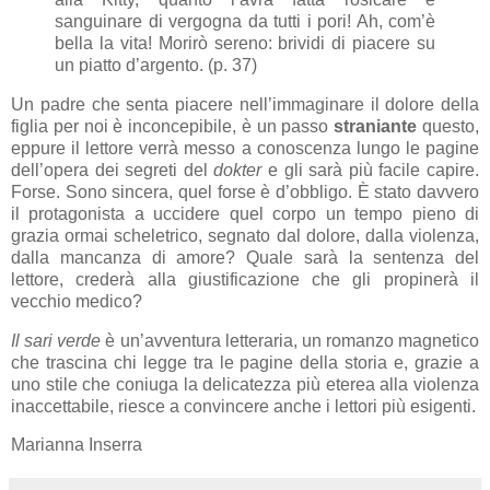
sanguinare di vergogna da tutti i pori! Ah, com’è
bella la vita! Morirò sereno: brividi di piacere su
un piatto d’argento. (p. 37)
Un padre che senta piacere nell’immaginare il dolore della
figlia per noi è inconcepibile, è un passo
straniante
questo,
eppure il lettore verrà messo a conoscenza lungo le pagine
dell’opera dei segreti del
dokter
e gli
sarà più facile capire.
Forse. Sono sincera, quel forse è d’obbligo. È stato davvero
il protagonista a uccidere quel corpo un tempo pieno di
grazia ormai scheletrico, segnato dal dolore, dalla violenza,
dalla mancanza di amore? Quale sarà la sentenza del
lettore, crederà alla giustificazione che gli propinerà il
vecchio medico?
Il sari verde
è un’avventura letteraria, un romanzo magnetico
che trascina chi legge tra le pagine della storia e, grazie a
uno stile che coniuga la delicatezza più eterea alla violenza
inaccettabile, riesce a convincere anche i lettori più esigenti.
Marianna Inserra