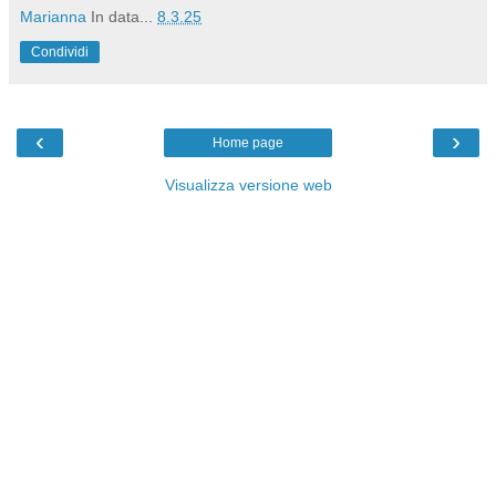
Marianna
In data...
8.3.25
Condividi
‹
›
Home page
Visualizza versione web