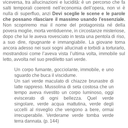
viceversa, tra allucinazioni e lucidità: è un percorso che fa
salti temporali coerenti nell’economia dell’opera, non vi è
nulla di superfluo, anzi
Devi sceglie le scene e le parole
che possano rilasciare il massimo usando l’essenziale.
Non scopriremo mai il nome del protagonista né della
povera moglie, morta ventiduenne, in circostanze misteriose,
dopo che lui le aveva rovesciato in testa una pentola di riso,
a suo dire, ripugnante e immangiabile. La giovane torna
ancora adesso nei suoi sogni allucinati e torbidi a torturarlo,
mostrandosi come l’aveva vista l’ultima volta, immobile sul
letto, avvolta nel suo prediletto sari verde.
Un corpo fumante, gocciolante, immobile, e uno
sguardo che buca il viscidume.
Un sari verde maculato di chiazze brunastre di
latte rappreso. Mussolina di seta costosa che un
tempo aveva rivestito un corpo luminoso, oggi
eviscerato di ogni bellezza. Quel verde
singolare, verde acqua mattutina, verde degli
uccelli al risveglio che vengono a bere, ormai
irrecuperabile. Verderame verde tomba verde
terra dannata. (p. 144)