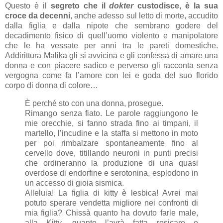
Questo è il
segreto che il
dokter
custodisce, è la sua
croce da decenni
, anche adesso sul letto di morte, accudito
dalla figlia e dalla nipote che sembrano godere del
decadimento fisico di quell’uomo violento e manipolatore
che le ha vessate per anni tra le pareti domestiche.
Addirittura Malika gli si avvicina e gli confessa di amare una
donna e con piacere sadico e perverso gli racconta senza
vergogna come fa l’amore con lei e goda del suo florido
corpo di donna di colore…
È perché sto con una donna, prosegue.
Rimango senza fiato. Le parole raggiungono le
mie orecchie, si fanno strada fino ai timpani, il
martello, l’incudine e la staffa si mettono in moto
per poi rimbalzare spontaneamente fino al
cervello dove, titillando neuroni in punti precisi
che ordineranno la produzione di una quasi
overdose di endorfine e serotonina, esplodono in
un accesso di gioia sismica.
Alleluia! La figlia di kitty è lesbica! Avrei mai
potuto sperare vendetta migliore nei confronti di
mia figlia? Chissà quanto ha dovuto farle male,
alla Kitty, quanto l’avrà fatta rosicare e