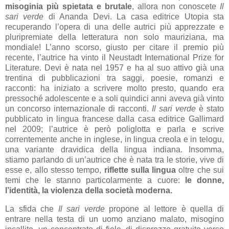
misoginia più spietata e brutale
, allora non conoscete
Il
sari verde
di Ananda Devi. La casa editrice Utopia sta
recuperando l’opera di una delle autrici più apprezzate e
pluripremiate della letteratura non solo mauriziana, ma
mondiale! L’anno scorso, giusto per citare il premio più
recente, l’autrice ha vinto il Neustadt International Prize for
Literature. Devi è nata nel 1957 e ha al suo attivo già una
trentina di pubblicazioni tra saggi, poesie, romanzi e
racconti: ha iniziato a scrivere molto presto, quando era
pressoché adolescente e a soli quindici anni aveva già vinto
un concorso internazionale di racconti.
Il sari verde
è stato
pubblicato in lingua francese dalla casa editrice Gallimard
nel 2009; l’autrice è però poliglotta e parla e scrive
correntemente anche in inglese, in lingua creola e in telogu,
una variante dravidica della lingua indiana. Insomma,
stiamo parlando di un’autrice che è nata tra le storie, vive di
esse e, allo stesso tempo,
riflette sulla lingua
oltre che sui
temi che le stanno particolarmente a cuore:
le donne,
l’identità, la violenza della società moderna.
La sfida che
Il sari verde
propone al lettore è quella di
entrare nella testa di un uomo anziano malato, misogino