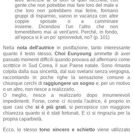
gente che non potrebbe mai fare loro del male e
che loro non potrebbero mai ferire, formano
gruppi di risparmio, vanno in vacanza con altre
coppie sposate o a camminare
insieme.
Dicendosi l'un l'altro che non
tornerebbero mai ai vent'anni.
Perché, in fondo,
all'epoca si è un po' sprovveduti, no? (p. 101)
Nella
nota dell'autrice
in postfazione, tanto interessante
quanto il testo stesso,
Choi Eunyoung
ammette di aver
passato momenti difficili quando provava ad affermarsi come
scrittrice in Sud Corea, il suo Paese natale. Sono rimasta
colpita dalla sua sincerità, dal suo svelarsi senza vergogna,
raccontando in poche righe la sensazione comune a
chiunque cerchi di
raggiungere un sogno
e, per un motivo
o un altro, non riesce a realizzarlo.
O meglio, riesce a realizzarlo dopo innumerevoli
impedimenti. Forse, come ci ricorda l'autrice, è proprio in
quei casi che
si è più grati
, si percepisce con maggiore
chiarezza quanto si è stati fortunati. E ci si ringrazia per la
propria caparbietà.
Ecco, lo stesso
tono sincero e schietto
viene utilizzato