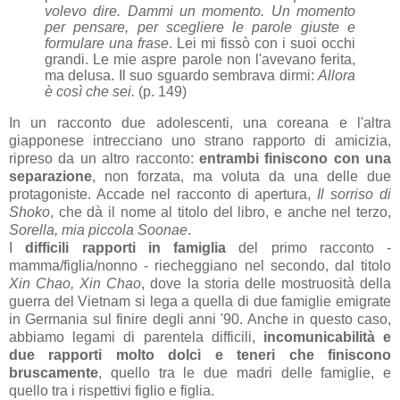
volevo dire. Dammi un momento. Un momento
per pensare, per scegliere le parole giuste e
formulare una frase
. Lei mi fissò con i suoi occhi
grandi. Le mie aspre parole non l'avevano ferita,
ma delusa. Il suo sguardo sembrava dirmi:
Allora
è così che sei.
(p. 149)
In un racconto due adolescenti, una coreana e l'altra
giapponese intrecciano uno strano rapporto di amicizia,
ripreso da un altro racconto:
entrambi finiscono con una
separazione
, non forzata, ma voluta da una delle due
protagoniste. Accade nel racconto di apertura,
Il sorriso di
Shoko
, che dà il nome al titolo del libro, e anche nel terzo,
Sorella, mia piccola Soonae
.
I
difficili rapporti in famiglia
del primo racconto -
mamma/figlia/nonno - riecheggiano nel secondo, dal titolo
Xin Chao, Xin Chao
, dove la storia delle mostruosità della
guerra del Vietnam si lega a quella di due famiglie emigrate
in Germania sul finire degli anni '90. Anche in questo caso,
abbiamo legami di parentela difficili,
incomunicabilità e
due rapporti molto dolci e teneri che finiscono
bruscamente
, quello tra le due madri delle famiglie, e
quello tra i rispettivi figlio e figlia.