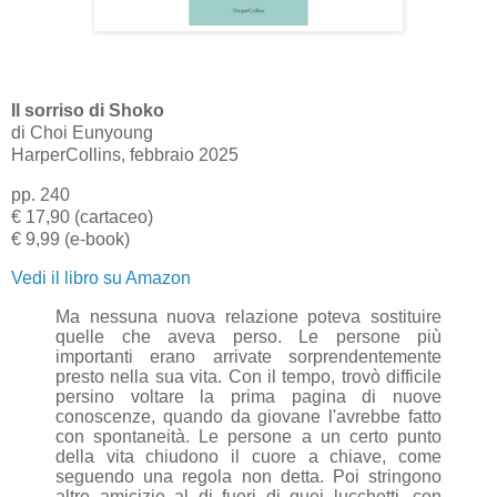
Il sorriso di Shoko
di Choi Eunyoung
HarperCollins,
febbraio 2025
pp. 240
€ 17,90 (cartaceo)
€ 9,99 (e-book)
Vedi il libro su Amazon
Ma nessuna nuova relazione poteva sostituire
quelle che aveva perso. Le persone più
importanti erano arrivate sorprendentemente
presto nella sua vita.
Con il tempo, trovò difficile
persino voltare la prima pagina di nuove
conoscenze, quando da giovane l'avrebbe fatto
con spontaneità. Le persone a un certo punto
della vita chiudono il cuore a chiave, come
seguendo una regola non detta.
Poi stringono
altre amicizie al di fuori di quei lucchetti, con