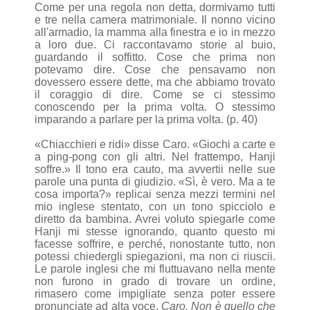
Come per una regola non detta, dormivamo tutti
e tre nella camera matrimoniale. Il nonno vicino
all'armadio, la mamma alla finestra e io in mezzo
a loro due. Ci raccontavamo storie al buio,
guardando il soffitto. Cose che prima non
potevamo dire. Cose che pensavamo non
dovessero essere dette, ma che abbiamo trovato
il coraggio di dire. Come se ci stessimo
conoscendo per la prima volta. O stessimo
imparando a parlare per la prima volta. (p. 40)
«Chiacchieri e ridi» disse Caro. «Giochi a carte e
a ping-pong con gli altri. Nel frattempo, Hanji
soffre.» Il tono era cauto, ma avvertii nelle sue
parole una punta di giudizio. «Sì, è vero. Ma a te
cosa importa?» replicai senza mezzi termini nel
mio inglese stentato, con un tono spicciolo e
diretto da bambina. Avrei voluto spiegarle come
Hanji mi stesse ignorando, quanto questo mi
facesse soffrire, e perché, nonostante tutto, non
potessi chiedergli spiegazioni, ma non ci riuscii.
Le parole inglesi che mi fluttuavano nella mente
non furono in grado di trovare un ordine,
rimasero come impigliate senza poter essere
pronunciate ad alta voce.
Caro. Non è quello che