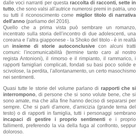
dalle voci narranti per questa
raccolta di racconti, sette in
tutto
, che sono valsi all'autrice numerosi premi in patria, uno
su tutti il riconoscimento come
miglior titolo di narrativa
dell'anno
(parliamo del 2016).
Quello che a prima vista può sembrare un romanzo,
incentrato sulla storia dell'incontro di due adolescenti, una
coreana e l'altra giapponese - la Shoko del titolo - è in realtà
un
insieme di storie autoconclusive
con alcuni tratti
comuni: l'incomunicabilità (termine tanto caro al nostro
regista Antonioni), il rimorso e il rimpianto, il rammarico, i
rapporti famigliari complicati, fondati su basi poco solide e
scivolose, la perdita, l'allontanamento, un certo masochismo
nei sentimenti.
Quasi tutte le storie del volume parlano di
rapporti che si
interrompono
, di persone che si sono volute bene, che si
sono amate, ma che alla fine hanno deciso di separarsi per
sempre. Che si parli d'amore, d'amicizia (grande tema del
testo) o di rapporti in famiglia, tutti i personaggi sembrano
incapaci di gestire i proprio sentimenti
e i proprio
fallimenti, preferendo la via della fuga al confronto, seppur
doloroso.