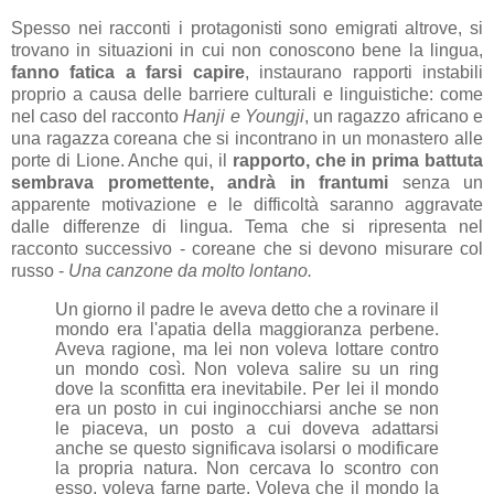
Spesso nei racconti i protagonisti sono emigrati altrove, si
trovano in situazioni in cui non conoscono bene la lingua,
fanno fatica a farsi capire
, instaurano rapporti instabili
proprio a causa delle barriere culturali e linguistiche: come
nel caso del racconto
Hanji e Youngji
, un ragazzo africano e
una ragazza coreana che si incontrano in un monastero alle
porte di Lione. Anche qui, il
rapporto, che in prima battuta
sembrava promettente, andrà in frantumi
senza un
apparente motivazione e le difficoltà saranno aggravate
dalle differenze di lingua. Tema che si ripresenta nel
racconto successivo - coreane che si devono misurare col
russo -
Una canzone da molto lontano.
Un giorno il padre le aveva detto che a rovinare il
mondo era l'apatia della maggioranza perbene.
Aveva ragione, ma lei non voleva lottare contro
un mondo così. Non voleva salire su un ring
dove la sconfitta era inevitabile. Per lei il mondo
era un posto in cui inginocchiarsi anche se non
le piaceva, un posto a cui doveva adattarsi
anche se questo significava isolarsi o modificare
la propria natura. Non cercava lo scontro con
esso, voleva farne parte. Voleva che il mondo la