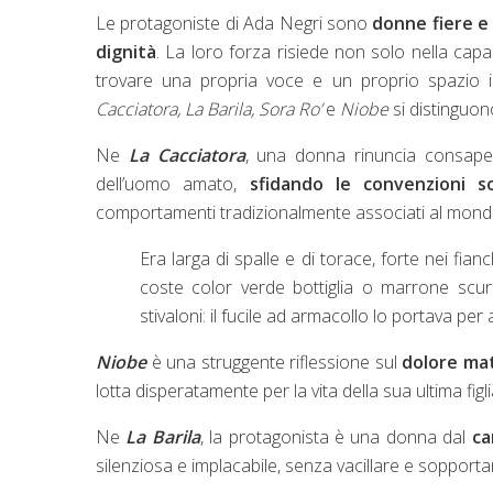
Le protagoniste di Ada Negri sono
donne fiere e
dignità
. La loro forza risiede non solo nella capa
trovare una propria voce e un proprio spazio 
Cacciatora, La Barila, Sora Ro’
e
Niobe
si distinguon
Ne
La Cacciatora
, una donna rinuncia consapevo
dell’uomo amato,
sfidando le convenzioni so
comportamenti tradizionalmente associati al mond
Era larga di spalle e di torace, forte nei fia
coste color verde bottiglia o marrone scuro
stivaloni: il fucile ad armacollo lo portava p
Niobe
è una struggente riflessione sul
dolore ma
lotta disperatamente per la vita della sua ultima fig
Ne
La Barila
, la protagonista è una donna dal
ca
silenziosa e implacabile, senza vacillare e sopport