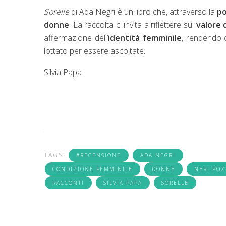
Sorelle
di Ada Negri è un libro che, attraverso la
po
donne
. La raccolta ci invita a riflettere sul
valore 
affermazione dell’
identità femminile
, rendendo o
lottato per essere ascoltate.
Silvia Papa
TAGS:
#RECENSIONE
ADA NEGRI
CONDIZIONE FEMMINILE
DONNE
NERI PO
RACCONTI
SILVIA PAPA
SORELLE