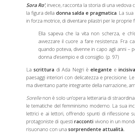
Sora Ro’
, invece, racconta la storia di una vedova 
la figura della
donna salda e pragmatica
. La sua
in forza motrice, di diventare pilastri per le proprie
Ella sapeva che la vita non scherza, e ch’
avvezzare il cuore a fare resistenza. Fra c
quando poteva, divenne in capo agli anni – per i
donna d’esempio e di consiglio. (p. 97)
La
scrittura
di Ada Negri è
elegante
e
incisiv
paesaggi interiori con delicatezza e precisione. L
ma diventano parte integrante della narrazione, ar
Sorelle
non è solo un’opera letteraria di straordin
le tematiche del femminismo moderno. La sua incre
lettrici e ai lettori, offrendo spunti di riflession
protagoniste di questi
racconti
vivono in un mondo
risuonano con una
sorprendente attualità.