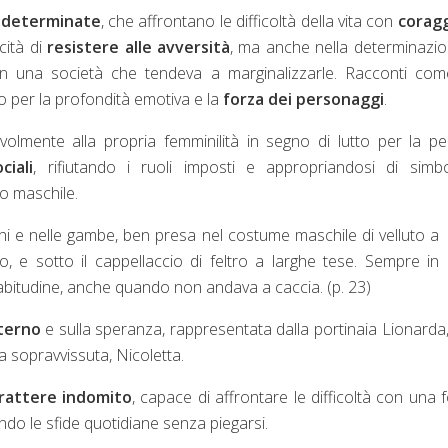
 determinate
, che affrontano le difficoltà della vita con
corag
cità di
resistere alle avversità
, ma anche nella determinazi
in una società che tendeva a marginalizzarle. Racconti co
o per la profondità emotiva e la
forza dei personaggi
.
lmente alla propria femminilità in segno di lutto per la pe
ciali
, rifiutando i ruoli imposti e appropriandosi di simb
o maschile.
nchi e nelle gambe, ben presa nel costume maschile di velluto a
, e sotto il cappellaccio di feltro a larghe tese. Sempre in
er abitudine, anche quando non andava a caccia. (p. 23)
terno
e sulla speranza, rappresentata dalla portinaia Lionarda
lia sopravvissuta, Nicoletta.
rattere indomito
, capace di affrontare le difficoltà con una 
ando le sfide quotidiane senza piegarsi.