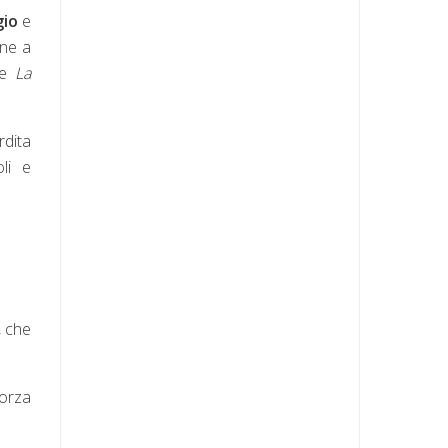
gio
e
one a
me
La
rdita
oli e
, che
forza