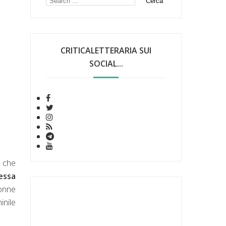
CRITICALETTERARIA SUI
SOCIAL...
i
che
essa
donne
inile