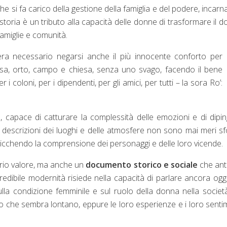
che si fa carico della gestione della famiglia e del podere, incar
 storia è un tributo alla capacità delle donne di trasformare il d
 famiglie e comunità.
era necessario negarsi anche il più innocente conforto per
asa, orto, campo e chiesa, senza uno svago, facendo il bene
 coloni, per i dipendenti, per gli amici, per tutti – la sora Ro’:
a
, capace di catturare la complessità delle emozioni e di dipi
e descrizioni dei luoghi e delle atmosfere non sono mai meri sf
ricchendo la comprensione dei personaggi e delle loro vicende.
ario valore, ma anche un
documento storico e sociale
che ant
dibile modernità risiede nella capacità di parlare ancora oggi
e sulla condizione femminile e sul ruolo della donna nella societ
 che sembra lontano, eppure le loro esperienze e i loro senti