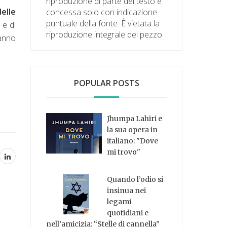
riproduzione di parte del testo è
delle
concessa solo con indicazione
puntuale della fonte. È vietata la
 e di
riproduzione integrale del pezzo.
hanno
POPULAR POSTS
Jhumpa Lahiri e
la sua opera in
italiano: "Dove
mi trovo"
Quando l’odio si
insinua nei
legami
quotidiani e
nell’amicizia: “Stelle di cannella”