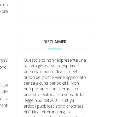
nando
olore
DISCLAIMER
Questo sito non rappresenta una
ngere
testata giornalistica, esprime il
ondi,
personale punto di vista degli
autori dei post e viene aggiornato
senza alcuna periodicità. Non
icipa
può pertanto considerarsi un
 alle
prodotto editoriale ai sensi della
à. Le
legge n.62 del 2001. Tutti gli
menti
articoli pubblicati sono proprietà
di CriticaLetteraria.org. La