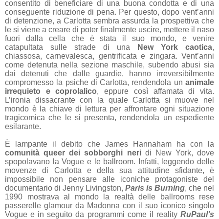
consentito di beneficiare di una buona condotta e di una
conseguente riduzione di pena. Per questo, dopo vent’anni
di detenzione, a Carlotta sembra assurda la prospettiva che
le si viene a creare di poter finalmente uscire, mettere il naso
fuori dalla cella che è stata il suo mondo, e venire
catapultata sulle strade di una
New York caotica
,
chiassosa, carnevalesca, gentrificata e zingara. Vent’anni
come detenuta nella sezione maschile, subendo abusi sia
dai detenuti che dalle guardie, hanno irreversibilmente
compromesso la psiche di Carlotta, rendendola un
animale
irrequieto e coprolalico
, eppure così affamata di vita.
L’ironia dissacrante con la quale Carlotta si muove nel
mondo è la chiave di lettura per affrontare ogni situazione
tragicomica che le si presenta, rendendola un espediente
esilarante.
È lampante il debito che James Hannaham ha con la
comunità queer dei sobborghi neri
di New York, dove
spopolavano la Vogue e le ballroom. Infatti, leggendo delle
movenze di Carlotta e della sua attitudine sfidante, è
impossibile non pensare alle iconiche protagoniste del
documentario di Jenny Livingston,
Paris is Burning
, che nel
1990 mostrava al mondo la realtà delle ballrooms rese
passerelle glamour da Madonna con il suo iconico singolo
Vogue e in seguito da programmi come il reality
RuPaul’s