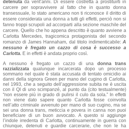
detenuta
da vent’anni. Di essere costretta a prostituirti in
carcere per sopravvivere al fatto che in quanto donna
transessuale, lo stato americano non ti riconosce il diritto di
essere considerata una donna a tutti gli effetti, perciò non si
fanno troppi scrupoli ad accorparti alla sezione maschile del
carcere. Quello che ho appena descritto è quanto avviene a
Carlotta Mercedes, tragicomica protagonista del secondo
romanzo di James Hannaham, dal titolo indimenticabile:
A
nessuno è fregato un cazzo di cosa è successo a
Carlotta.
E in effetti è andata proprio così.
A nessuno è fregato un cazzo di una
donna trans
razzializzata
qualunque incarcerata dopo un processo
sommario nel quale è stata accusata di tentato omicidio ai
danni della signora Green per mano del cugino di Carlotta,
nel 1993, che a seguito dell’aggressione subita ne è uscita
con il QI di uno scimpanzé, al punto da (cito testualmente)
“non essere più in grado di pulirsi il culo da sola.” In effetti
non viene dato sapere quanto Carlotta fosse coinvolta
nell’atto criminale avvenuto per mano di suo cugino, ma se
sei una donna trans, meticcia e povera in canna non puoi
beneficiare di un buon avvocato. A questo si aggiunge
l’indole irredenta di Carlotta, continuamente in guerra con
chiunque, detenuti e guardie carcerarie, che non le ha