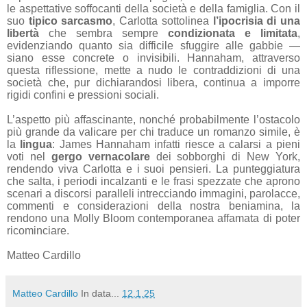
le aspettative soffocanti della società e della famiglia. Con il
suo
tipico sarcasmo
, Carlotta sottolinea
l’ipocrisia di una
libertà
che sembra sempre
condizionata e limitata
,
evidenziando quanto sia difficile sfuggire alle gabbie —
siano esse concrete o invisibili. Hannaham, attraverso
questa riflessione, mette a nudo le contraddizioni di una
società che, pur dichiarandosi libera, continua a imporre
rigidi confini e pressioni sociali.
L’aspetto più affascinante, nonché probabilmente l’ostacolo
più grande da valicare per chi traduce un romanzo simile, è
la
lingua
: James Hannaham infatti riesce a calarsi a pieni
voti nel
gergo vernacolare
dei sobborghi di New York,
rendendo viva Carlotta e i suoi pensieri. La punteggiatura
che salta, i periodi incalzanti e le frasi spezzate che aprono
scenari a discorsi paralleli intrecciando immagini, parolacce,
commenti e considerazioni della nostra beniamina, la
rendono una Molly Bloom contemporanea affamata di poter
ricominciare.
Matteo Cardillo
Matteo Cardillo
In data...
12.1.25