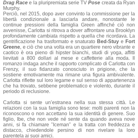
Drag Race
e la pluripremiata serie TV
Pose
creata da Ryan
Murphy.
Perciò, nel 2015, dopo aver convinto la commissione per la
libertà condizionale a lasciarla andare, nonostante le
continue pressioni della famiglia Green affinché ciò non
avvenisse, Carlotta si ritrova a dover affrontare una Brooklyn
profondamente cambiata rispetto a quella che ricordava. La
gentrificazione ha trasformato e snaturato
Bed-Stuy
e
Fort
Greene
, e ciò che una volta era un quartiere nero vibrante e
caotico è ora pieno di hipster bianchi, studi di yoga, affitti
lievitati a 800 dollari al mese e caffetterie alla moda. Il
romanzo indaga anche il rapporto complicato di Carlotta con
Frenzy, il suo fidanzato conosciuto in prigione, che la
sostiene emotivamente ma rimane una figura ambivalente.
Carlotta riflette sul loro legame e sul senso di appartenenza
che ha trovato, sebbene problematico e violento, durante il
periodo di reclusione.
Carlotta si sente un’estranea nella sua stessa città. Le
relazioni con la sua famiglia sono tese: molti parenti non la
riconoscono o non accettano la sua identità di genere. Suo
figlio, Ibe, che non vede né sente da quando aveva nove
anni, si fa chiamare "Iceman" e la tratta con freddezza e
distacco, chiedendole persino di non rivelare la loro
parentela ai suoi amici.