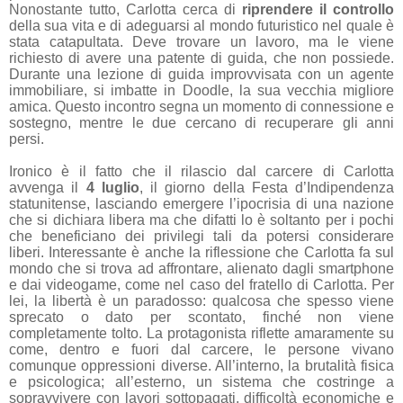
Nonostante tutto, Carlotta cerca di
riprendere il controllo
della sua vita e di adeguarsi al mondo futuristico nel quale è
stata catapultata. Deve trovare un lavoro, ma le viene
richiesto di avere una patente di guida, che non possiede.
Durante una lezione di guida improvvisata con un agente
immobiliare, si imbatte in Doodle, la sua vecchia migliore
amica. Questo incontro segna un momento di connessione e
sostegno, mentre le due cercano di recuperare gli anni
persi.
Ironico è il fatto che il rilascio dal carcere di Carlotta
avvenga il
4 luglio
, il giorno della Festa d’Indipendenza
statunitense, lasciando emergere l’ipocrisia di una nazione
che si dichiara libera ma che difatti lo è soltanto per i pochi
che beneficiano dei privilegi tali da potersi considerare
liberi. Interessante è anche la riflessione che Carlotta fa sul
mondo che si trova ad affrontare, alienato dagli smartphone
e dai videogame, come nel caso del fratello di Carlotta. Per
lei, la libertà è un paradosso: qualcosa che spesso viene
sprecato o dato per scontato, finché non viene
completamente tolto. La protagonista riflette amaramente su
come, dentro e fuori dal carcere, le persone vivano
comunque oppressioni diverse. All’interno, la brutalità fisica
e psicologica; all’esterno, un sistema che costringe a
sopravvivere con lavori sottopagati, difficoltà economiche e