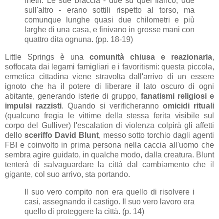
metri. Le sue braccia - due su quel fianco, due
sull'altro - erano sottili rispetto al torso, ma
comunque lunghe quasi due chilometri e più
larghe di una casa, e finivano in grosse mani con
quattro dita ognuna. (pp. 18-19)
Little Springs è una
comunità chiusa e reazionaria
,
soffocata dai legami famigliari e i favoritismi: questa piccola,
ermetica cittadina viene stravolta dall'arrivo di un essere
ignoto che ha il potere di liberare il lato oscuro di ogni
abitante, generando isterie di gruppo,
fanatismi religiosi e
impulsi razzisti
. Quando si verificheranno
omicidi rituali
(qualcuno fregia le vittime della stessa ferita visibile sul
corpo del Gulliver) l'escalation di violenza colpirà gli affetti
dello
sceriffo David Blunt
, messo sotto torchio dagli agenti
FBI e coinvolto in prima persona nella caccia all'uomo che
sembra agire guidato, in qualche modo, dalla creatura. Blunt
tenterà di salvaguardare la città dal cambiamento che il
gigante, col suo arrivo, sta portando.
Il suo vero compito non era quello di risolvere i
casi, assegnando il castigo. Il suo vero lavoro era
quello di proteggere la città. (p. 14)