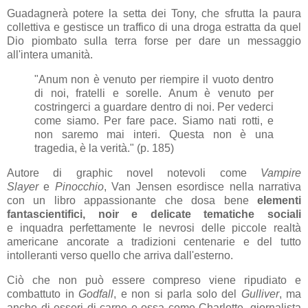
Guadagnerà potere la setta dei Tony, che sfrutta la paura
collettiva e gestisce un traffico di una droga estratta da quel
Dio piombato sulla terra forse per dare un messaggio
all'intera umanità.
"Anum non è venuto per riempire il vuoto dentro
di noi, fratelli e sorelle. Anum è venuto per
costringerci a guardare dentro di noi. Per vederci
come siamo. Per fare pace. Siamo nati rotti, e
non saremo mai interi. Questa non è una
tragedia, è la verità." (p. 185)
Autore di graphic novel notevoli come
Vampire
Slayer
e
Pinocchio
, Van Jensen esordisce nella narrativa
con un libro appassionante che dosa bene
elementi
fantascientifici, noir e delicate tematiche sociali
e inquadra perfettamente le nevrosi delle piccole realtà
americane ancorate a tradizioni centenarie e del tutto
intolleranti verso quello che arriva dall'esterno.
Ciò che non può essere compreso viene ripudiato e
combattuto in
Godfall
, e non si parla solo del
Gulliver
, ma
anche di esseri di carne e ossa come Charlotte, giornalista