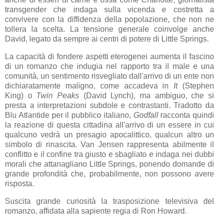
transgender che indaga sulla vicenda e costretta a
convivere con la diffidenza della popolazione, che non ne
tollera la scelta. La tensione generale coinvolge anche
David, legato da sempre ai centri di potere di Little Springs.
La capacità di fondere aspetti eterogenei aumenta il fascino
di un romanzo che indugia nel rapporto tra il male e una
comunità, un sentimento risvegliato dall'arrivo di un ente non
dichiaratamente maligno, come accadeva in
It
(Stephen
King) o
Twin Peaks
(David Lynch), ma ambiguo, che si
presta a interpretazioni subdole e contrastanti. Tradotto da
Blu Atlantide per il pubblico italiano,
Godfall
racconta quindi
la reazione di questa cittadina all'arrivo di un essere in cui
qualcuno vedrà un presagio apocalittico, qualcun altro un
simbolo di rinascita. Van Jensen rappresenta abilmente il
conflitto e il confine tra giusto e sbagliato e indaga nei dubbi
morali che attanagliano Little Springs, ponendo domande di
grande profondità che, probabilmente, non possono avere
risposta.
Suscita grande curiosità la trasposizione televisiva del
romanzo, affidata alla sapiente regia di Ron Howard.