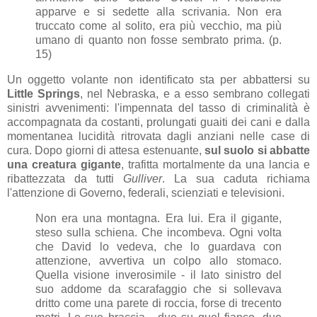
apparve e si sedette alla scrivania. Non era
truccato come al solito, era più vecchio, ma più
umano di quanto non fosse sembrato prima. (p.
15)
Un oggetto volante non identificato sta per abbattersi su
Little Springs
, nel Nebraska, e a esso sembrano collegati
sinistri avvenimenti: l'impennata del tasso di criminalità è
accompagnata da costanti, prolungati guaiti dei cani e dalla
momentanea lucidità ritrovata dagli anziani nelle case di
cura. Dopo giorni di attesa estenuante,
sul suolo si abbatte
una creatura gigante
, trafitta mortalmente da una lancia e
ribattezzata da tutti
Gulliver
. La sua caduta richiama
l'attenzione di Governo, federali, scienziati e televisioni.
Non era una montagna. Era lui. Era il gigante,
steso sulla schiena. Che incombeva. Ogni volta
che David lo vedeva, che lo guardava con
attenzione, avvertiva un colpo allo stomaco.
Quella visione inverosimile - il lato sinistro del
suo addome da scarafaggio che si sollevava
dritto come una parete di roccia, forse di trecento