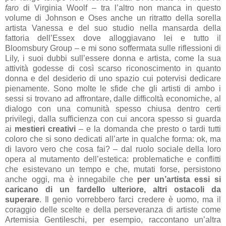
faro
di Virginia Woolf – tra l’altro non manca in questo
volume di Johnson e Oses anche un ritratto della sorella
artista Vanessa e del suo studio nella mansarda della
fattoria dell’Essex dove alloggiavano lei e tutto il
Bloomsbury Group – e mi sono soffermata sulle riflessioni di
Lily, i suoi dubbi sull’essere donna e artista, come la sua
attività godesse di così scarso riconoscimento in quanto
donna e del desiderio di uno spazio cui potervisi dedicare
pienamente. Sono molte le sfide che gli artisti di ambo i
sessi si trovano ad affrontare, dalle difficoltà economiche, al
dialogo con una comunità spesso chiusa dentro certi
privilegi, dalla sufficienza con cui ancora spesso si guarda
ai
mestieri creativi
– e la domanda che presto o tardi tutti
coloro che si sono dedicati all’arte in qualche forma: ok, ma
di lavoro vero che cosa fai? – dal ruolo sociale della loro
opera al mutamento dell’estetica: problematiche e conflitti
che esistevano un tempo e che, mutati forse, persistono
anche oggi, ma è innegabile che
per un’artista essi si
caricano di un fardello ulteriore, altri ostacoli da
superare
. Il genio vorrebbero farci credere è uomo, ma il
coraggio delle scelte e della perseveranza di artiste come
Artemisia Gentileschi, per esempio, raccontano un’altra