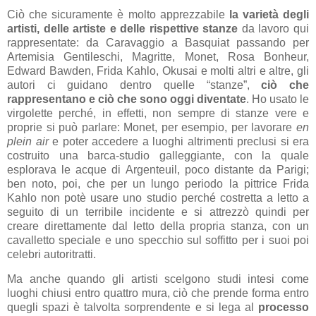
Ciò che sicuramente è molto apprezzabile
la varietà degli
artisti, delle artiste e delle rispettive stanze
da lavoro qui
rappresentate: da Caravaggio a Basquiat passando per
Artemisia Gentileschi, Magritte, Monet, Rosa Bonheur,
Edward Bawden, Frida Kahlo, Okusai e molti altri e altre, gli
autori ci guidano dentro quelle “stanze”,
ciò che
rappresentano e ciò che sono oggi diventate
. Ho usato le
virgolette perché, in effetti, non sempre di stanze vere e
proprie si può parlare: Monet, per esempio, per lavorare
en
plein air
e poter accedere a luoghi altrimenti preclusi si era
costruito una barca-studio galleggiante, con la quale
esplorava le acque di Argenteuil, poco distante da Parigi;
ben noto, poi, che per un lungo periodo la pittrice Frida
Kahlo non potè usare uno studio perché costretta a letto a
seguito di un terribile incidente e si attrezzò quindi per
creare direttamente dal letto della propria stanza, con un
cavalletto speciale e uno specchio sul soffitto per i suoi poi
celebri autoritratti.
Ma anche quando gli artisti scelgono studi intesi come
luoghi chiusi entro quattro mura, ciò che prende forma entro
quegli spazi è talvolta sorprendente e si lega al
processo