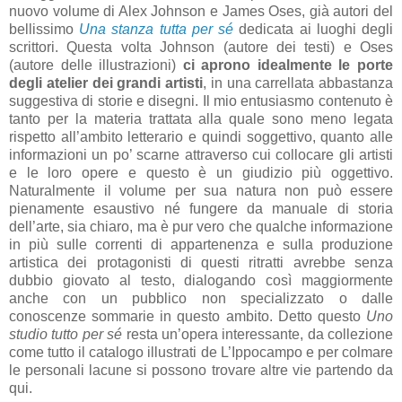
nuovo volume di Alex Johnson e James Oses, già autori del
bellissimo
Una stanza tutta per sé
dedicata ai luoghi degli
scrittori. Questa volta Johnson (autore dei testi) e Oses
(autore delle illustrazioni)
ci aprono idealmente le porte
degli atelier dei grandi artisti
, in una carrellata abbastanza
suggestiva di storie e disegni. Il mio entusiasmo contenuto è
tanto per la materia trattata alla quale sono meno legata
rispetto all’ambito letterario e quindi soggettivo, quanto alle
informazioni un po’ scarne attraverso cui collocare gli artisti
e le loro opere e questo è un giudizio più oggettivo.
Naturalmente il volume per sua natura non può essere
pienamente esaustivo né fungere da manuale di storia
dell’arte, sia chiaro, ma è pur vero che qualche informazione
in più sulle correnti di appartenenza e sulla produzione
artistica dei protagonisti di questi ritratti avrebbe senza
dubbio giovato al testo, dialogando così maggiormente
anche con un pubblico non specializzato o dalle
conoscenze sommarie in questo ambito. Detto questo
Uno
studio tutto per sé
resta un’opera interessante, da collezione
come tutto il catalogo illustrati de L’Ippocampo e per colmare
le personali lacune si possono trovare altre vie partendo da
qui.