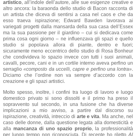
artistico
, all’indole dell’autore, alle sue esigenze creative e
altro ancora: la baraonda dello studio di Bacon racconta di
un artista che diceva di sentirsi a casa nel caos e che da
esso traeva ispirazione; Edward Bawden lavorava ai
variegati progetti dalla mansarda della sua casa dell’Essex
ma la sua passione per il giardino – cui si dedicava come
prima cosa ogni giorno – ne influenzava gli spazi e quello
studio si popolava allora di piante, dentro e fuori;
sicuramente meno eccentrico dello studio di Rosa Bonheur
che condivideva lo spazio invece con tutti i suoi animali,
cavalli, pecore, cani e in un cortile interno aveva perfino un
serraglio
«composto da uccelli, capre e perfino una lontra»
.
Diciamo che l’ordine non va sempre d’accordo con la
creazione e gli spazi artistici.
Molto spesso, inoltre, i confini tra luogo di lavoro e luogo
domestico privato si sono dissolti e il primo ha preso il
sopravvento sul secondo, in una fusione che ha diverse
implicazioni a mio avviso, a partire dal discorso su
ispirazione, creatività, intreccio di
arte e vita
. Ma anche, nel
caso delle donne, dalla questione legata alla domesticità e
alla
mancanza di uno spazio proprio
, la professionalità
per lungo tempo non riconosciuta. Di recente ho riletto
Al