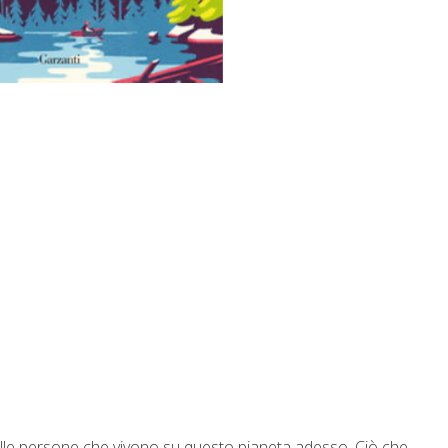
 delle persone che vivono su questo pianeta adesso. Ciò che