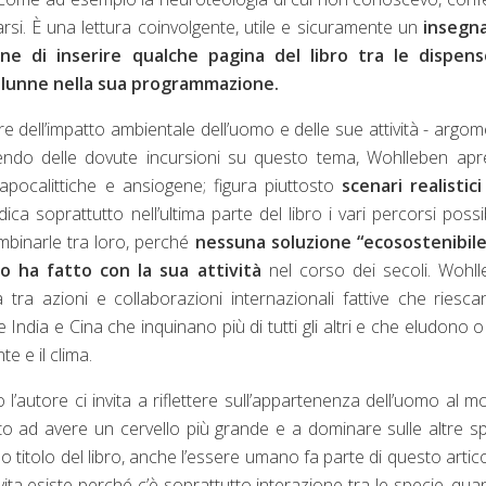
arsi. È una lettura coinvolgente, utile e sicuramente un
insegn
one di inserire qualche pagina del libro tra le dispens
 alunne nella sua programmazione.
are dell’impatto ambientale dell’uomo e delle sue attività - argo
endo delle dovute incursioni su questo tema, Wohlleben apr
 apocalittiche e ansiogene; figura piuttosto
scenari realistici
dica soprattutto nell’ultima parte del libro i vari percorsi possib
ombinarle tra loro, perché
nessuna soluzione “ecosostenibile
o ha fatto con la sua attività
nel corso dei secoli. Wohl
 tra azioni e collaborazioni internazionali fattive che riesc
ndia e Cina che inquinano più di tutti gli altri e che eludono 
te e il clima.
o l’autore ci invita a riflettere sull’appartenenza dell’uomo al 
to ad avere un cervello più grande e a dominare sulle altre s
o titolo del libro, anche l’essere umano fa parte di questo artic
ta esiste perché c’è soprattutto interazione tra le specie, qua