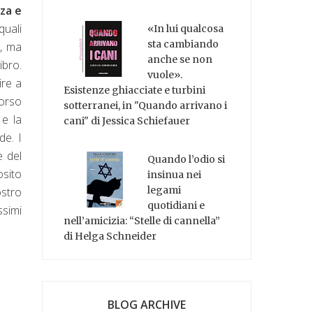
za e
quali
«In lui qualcosa
sta cambiando
a, ma
anche se non
ibro.
vuole».
ire a
Esistenze ghiacciate e turbini
corso
sotterranei, in "Quando arrivano i
 e la
cani" di Jessica Schiefauer
de. I
e del
Quando l’odio si
osito
insinua nei
legami
ostro
quotidiani e
ssimi
nell’amicizia: “Stelle di cannella”
di Helga Schneider
BLOG ARCHIVE