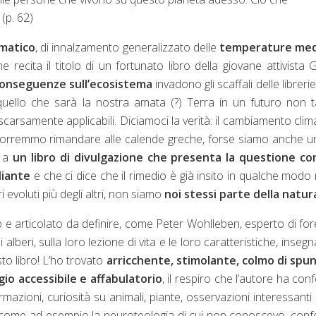
 (p. 62)
matico
, di innalzamento generalizzato delle
temperature me
e recita il titolo di un fortunato libro della giovane attivista 
onseguenze
sull’ecosistema
invadono gli scaffali delle libreri
quello che sarà la nostra amata (?) Terra in un futuro non 
 scarsamente applicabili. Diciamoci la verità: il cambiamento clim
vorremmo rimandare alle calende greche, forse siamo anche u
e a
un libro di divulgazione che presenta la questione co
liante
e che ci dice che il rimedio è già insito in qualche modo 
evoluti più degli altri, non siamo
noi stessi parte della natur
e articolato da definire, come Peter Wohlleben, esperto di for
alberi, sulla loro lezione di vita e le loro caratteristiche, insegn
o libro!
L’ho trovato
arricchente, stimolante, colmo di spun
gio
accessibile e affabulatorio
, il respiro che l’autore ha conf
rmazioni, curiosità su animali, piante, osservazioni interessanti 
i, come ad esempio la neuroteologia di cui non conoscevo, con