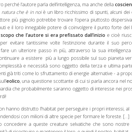
o perché l’autore parla dell’intelligenza, ma anche della
coscien
 natura che è in noi
è un libro ricchissimo di spunti, alcuni dei 
tore più pignolo potrebbe trovare l’opera piuttosto dispersiv
e il loro innegabile potere di coinvolgere il punto forte del l
scopo che l’autore si era prefissato dall’inizio
e cioè riusc
er evitare tantissime volte l’estinzione durante il suo per
re un ulteriore passo in più, attraverso la sua intelligenza
ontinuare a esistere più a lungo possibile sul suo pianeta ver
ro complessità e necessità sono oggetto della terza e ultima part
enti già triti come lo sfruttamento di energie alternative - a prop
ll’
eolico
, una questione scottante di cui si parla ancora nel n
guardia che probabilmente saranno oggetto di interesse nei pro
rdi!
n hanno distrutto l’habitat per perseguire i propri interessi, al
ndendosi con milioni di altre specie per formare le foreste. […]
mo concedere a queste creature selvatiche che sono nostre
à di ricostruire e mantenere il loro, e quindi il nostro, habitat.