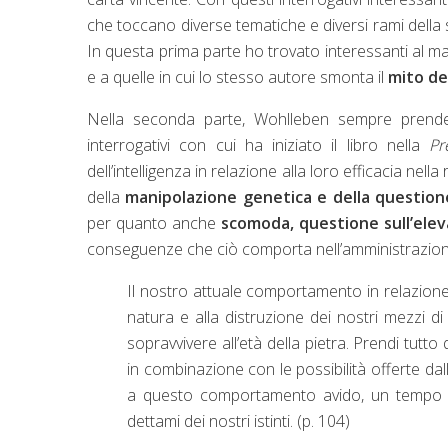
che toccano diverse tematiche e diversi rami della sc
In questa prima parte ho trovato interessanti al m
e a quelle in cui lo stesso autore smonta il
mito del
Nella seconda parte, Wohlleben sempre prenden
interrogativi con cui ha iniziato il libro nella
Pr
dell’intelligenza in relazione alla loro efficacia n
della
manipolazione genetica e della question
per quanto anche
scomoda, questione sull’elev
conseguenze che ciò comporta nell’amministrazione 
Il nostro attuale comportamento in relazione 
natura e alla distruzione dei nostri mezzi d
sopravvivere all’età della pietra. Prendi tutto
in combinazione con le possibilità offerte dall
a questo comportamento avido, un tempo po
dettami dei nostri istinti. (p. 104)