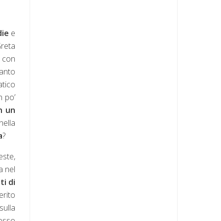
die
e
Greta
e con
tanto
atico
n po’
n un
nella
a
?
este,
a nel
ti di
erito
sulla
fesso