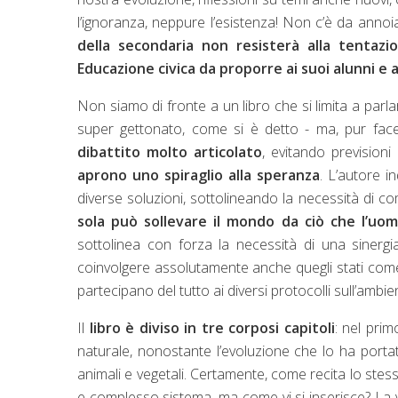
l’ignoranza, neppure l’esistenza! Non c’è da annoi
della secondaria non resisterà alla tentazi
Educazione civica da proporre ai suoi alunni e
Non siamo di fronte a un libro che si limita a parl
super gettonato, come si è detto - ma, pur fac
dibattito molto articolato
, evitando previsioni
aprono uno spiraglio alla speranza
. L’autore in
diverse soluzioni, sottolineando la necessità di c
sola può sollevare il mondo da ciò che l’uom
sottolinea con forza la necessità di una sinergia
coinvolgere assolutamente anche quegli stati come I
partecipano del tutto ai diversi protocolli sull’ambien
Il
libro è diviso in tre corposi capitoli
: nel prim
naturale, nonostante l’evoluzione che lo ha porta
animali e vegetali. Certamente, come recita lo stess
e complesso sistema, ma come vi si inserisce? La vi