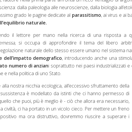
ienza: dalla paleologia alle neuroscienze, dalla biologia all’etol
assimo grado le pagine dedicate al
parassitismo
, ai virus e ai b
l’equilibrio naturale.
do il lettore per mano nella ricerca di una risposta a qu
emessa
, si occupa di approfondire il tema del libero arbit
ella regolazione naturale dello stesso essere umano nel sistema na
e dell’impatto demografico
, introducendo anche una stimol
ato numero di anzian
i soprattutto nei paesi industrializzati e 
e nella politica di uno Stato.
alla nostra nicchia ecologica, all’eccessivo sfruttamento della
i sussistenza è modellato da istinti che ci hanno permesso di
 quello che puoi, più è meglio è - ciò che allora era necessario,
a civiltà, ci ha portato in un vicolo cieco. Per mettere un freno
sitivo ma ora distruttivo, dovremmo riuscire a superare i