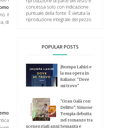
riproduzione di parte del testo è
concessa solo con indicazione
uomo
puntuale della fonte. È vietata la
o il
riproduzione integrale del pezzo.
a, di
POPULAR POSTS
Jhumpa Lahiri e
la sua opera in
italiano: "Dove
mi trovo"
"Gran Galà con
Delitto": Simone
remo
Tempia debutta
ntica
nel romanzo tra
sceneggiati anni Sessanta e
menti