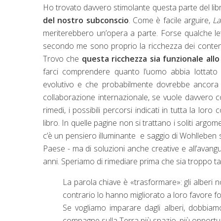
Ho trovato davvero stimolante questa parte del libr
del nostro subconscio
. Come è facile arguire,
La
meriterebbero un’opera a parte. Forse qualche let
secondo me sono proprio la ricchezza dei contenuti 
Trovo che
questa ricchezza sia funzionale allo 
farci comprendere quanto l’uomo abbia lottato p
evolutivo e che probabilmente dovrebbe ancora fa
collaborazione internazionale, se vuole davvero c
rimedi, i possibili percorsi indicati in tutta la lo
libro. In quelle pagine non si trattano i soliti argom
c’è un pensiero illuminante e saggio di Wohlleben su
Paese - ma di soluzioni anche creative e all’avan
anni. Speriamo di rimediare prima che sia troppo ta
La parola chiave è «trasformare»: gli alberi no
contrario lo hanno migliorato a loro favore fo
Se vogliamo imparare dagli alberi, dobbia
compagne sulla Terra più spazio, più opportunit