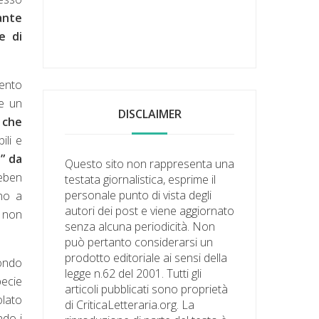
ante
e di
mento
e un
DISCLAIMER
 che
ili e
” da
Questo sito non rappresenta una
leben
testata giornalistica, esprime il
personale punto di vista degli
ano a
autori dei post e viene aggiornato
o non
senza alcuna periodicità. Non
può pertanto considerarsi un
prodotto editoriale ai sensi della
mondo
legge n.62 del 2001. Tutti gli
pecie
articoli pubblicati sono proprietà
olato
di CriticaLetteraria.org. La
ndo i