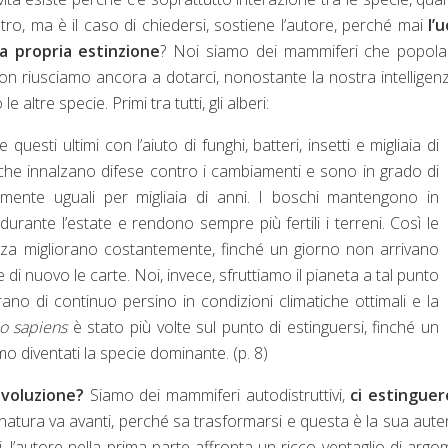
ltro, ma è il caso di chiedersi, sostiene l’autore, perché mai
l’
a propria estinzione
? Noi siamo dei mammiferi che popolan
on riusciamo ancora a dotarci, nonostante la nostra intelligenz
ltre specie. Primi tra tutti, gli alberi:
uesti ultimi con l’aiuto di funghi, batteri, insetti e migliaia di
i che innalzano difese contro i cambiamenti e sono in grado di
lmente uguali per migliaia di anni. I boschi mantengono in
a durante l’estate e rendono sempre più fertili i terreni. Così le
nza migliorano costantemente, finché un giorno non arrivano
di nuovo le carte. Noi, invece, sfruttiamo il pianeta a tal punto
rano di continuo persino in condizioni climatiche ottimali e la
o sapiens
è stato più volte sul punto di estinguersi, finché un
amo diventati la specie dominante. (p. 8)
evoluzione?
Siamo dei mammiferi autodistruttivi,
ci
estingue
natura va avanti, perché sa trasformarsi e questa è la sua aute
i, l’autore nella prima parte affronta un ricco ventaglio di argo