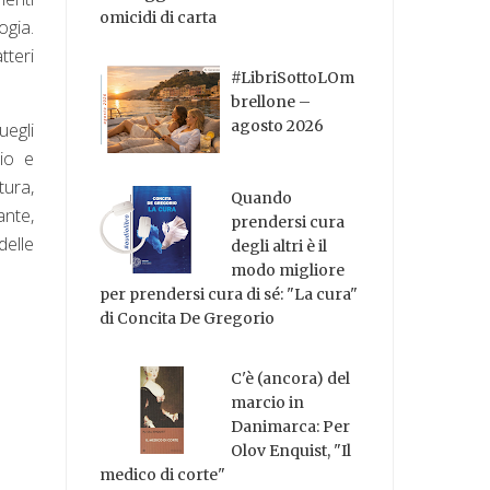
omicidi di carta
ogia.
atteri
#LibriSottoLOm
brellone –
agosto 2026
egli
rio e
tura,
Quando
ante,
prendersi cura
delle
degli altri è il
modo migliore
per prendersi cura di sé: "La cura"
di Concita De Gregorio
C'è (ancora) del
marcio in
Danimarca: Per
Olov Enquist, "Il
medico di corte"