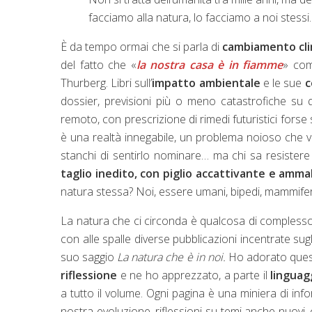
facciamo alla natura, lo facciamo a noi stessi.
È da tempo ormai che si parla di
cambiamento cli
del fatto che «
la nostra casa è in fiamme
» com
Thurberg. Libri sull’
impatto ambientale
e le sue
c
dossier, previsioni più o meno catastrofiche su 
remoto, con prescrizione di rimedi futuristici forse
è una realtà innegabile, un problema noioso che 
stanchi di sentirlo nominare… ma chi sa resister
taglio inedito, con piglio accattivante e amma
natura stessa? Noi, essere umani, bipedi, mammiferi 
La natura che ci circonda è qualcosa di complesso 
con alle spalle diverse pubblicazioni incentrate sugli 
suo saggio
La natura che è in noi.
Ho adorato quest
riflessione
e ne ho apprezzato, a parte il
linguag
a tutto il volume. Ogni pagina è una miniera di info
nostra evoluzione, riflessioni su temi anche nuov