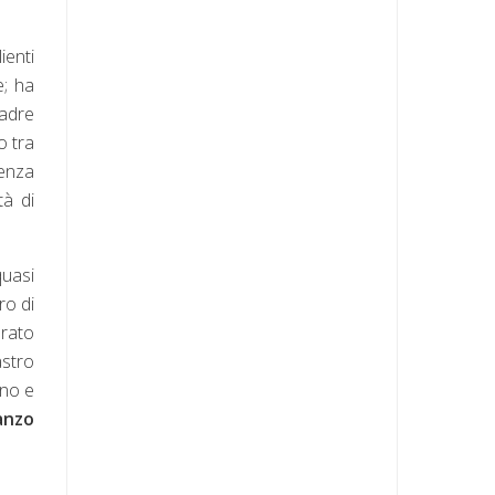
ienti
e; ha
madre
o tra
senza
tà di
quasi
ro di
erato
astro
ono e
anzo