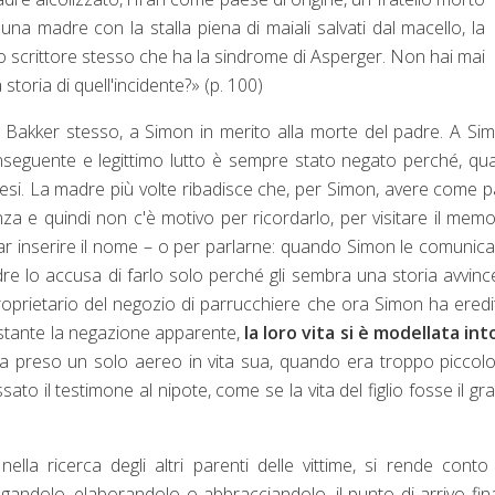
una madre con la stalla piena di maiali salvati dal macello, la
o scrittore stesso che ha la sindrome di Asperger. Non hai mai
 storia di quell'incidente?» (p. 100)
 Bakker stesso, a Simon in merito alla morte del padre. A Sim
seguente e legittimo lutto è sempre stato negato perché, q
 mesi. La madre più volte ribadisce che, per Simon, avere come 
za e quindi non c'è motivo per ricordarlo, per visitare il memo
 far inserire il nome – o per parlarne: quando Simon le comunic
re lo accusa di farlo solo perché gli sembra una storia avvinc
oprietario del negozio di parrucchiere che ora Simon ha eredi
ostante la negazione apparente,
la loro vita si è modellata in
ha preso un solo aereo in vita sua, quando era troppo piccol
ato il testimone al nipote, come se la vita del figlio fosse il gr
lla ricerca degli altri parenti delle vittime, si rende conto
gandolo, elaborandolo o abbracciandolo, il punto di arrivo fin