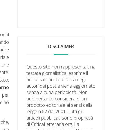
on il
uando
DISCLAIMER
padre
riale
a che
Questo sito non rappresenta una
ente.
testata giornalistica, esprime il
personale punto di vista degli
tato,
autori dei post e viene aggiornato
torno
senza alcuna periodicità. Non
o per
può pertanto considerarsi un
adino
prodotto editoriale ai sensi della
legge n.62 del 2001. Tutti gli
articoli pubblicati sono proprietà
 che,
di CriticaLetteraria.org. La
ale è