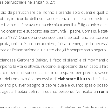
il parrucchiere nella vita? (p. 27)
cizio da parrucchiere dal nonno e prende solo quanti e quali cl
nuotare, in ricordo della sua adolescenza da atleta promettent
e il vento si è scavato una nicchia tranquilla. È figlio unico di 
di volontariato e supporto alla comunità: il padre, Cornelis, è stat
marzo 1977. Quando uno dei suoi clienti abituali, uno scrittore 
protagonista è un parrucchiere, inizia a emergere la necessi
erca dell'elaborazione di un lutto che gli è sempre stato negato.
 olandese Gerbrand Bakker, è fatto di silenzi e di movimenti 
mpiono la vita di attività, nuotano, si spostano da un capo all'alt
 loro movimenti sono racchiusi in uno spazio ben preciso, svisc
tore del romanzo è la necessità di
elaborare il lutto
che il dis
embrano più aver bisogno di capire quale e quanto spazio poss
gedia li abbia definiti in quanto persone. Ne risulta un
rom
adre alcolizzato, l'Iran come paese di origine, un fratello morto