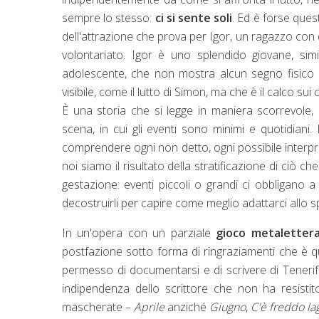
sempre lo stesso:
ci si sente soli
. Ed è forse quest
dell'attrazione che prova per Igor, un ragazzo con dis
volontariato. Igor è uno splendido giovane, si
adolescente, che non mostra alcun segno fisico d
visibile, come il lutto di Simon, ma che è il calco sui 
È una storia che si legge in maniera scorrevole, 
scena, in cui gli eventi sono minimi e quotidian
comprendere ogni non detto, ogni possibile interpre
noi siamo il risultato della stratificazione di ciò c
gestazione: eventi piccoli o grandi ci obbligano
decostruirli per capire come meglio adattarci allo 
In un'opera con un parziale
gioco metalettera
postfazione sotto forma di ringraziamenti che è qua
permesso di documentarsi e di scrivere di Teneri
indipendenza dello scrittore che non ha resistit
mascherate –
Aprile
anziché
Giugno
,
C'è freddo la