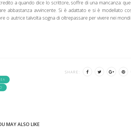
redito a quando dice lo scrittore, soffre di una mancanza: quel
iare abbastanza avvincente. Si è adattato e si è modellato co
e o autrice talvolta sogna di oltrepassare per vivere nei mondi
SHARE:
REA
O
OU MAY ALSO LIKE