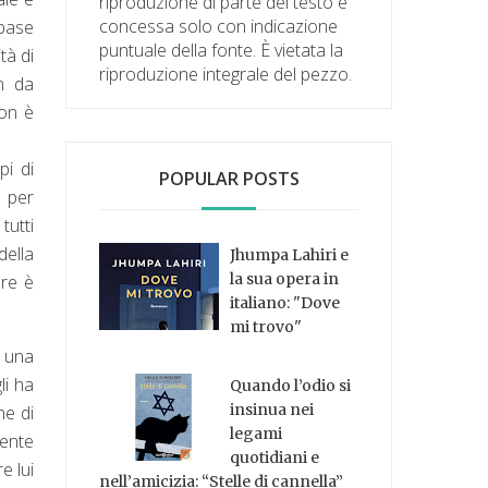
riproduzione di parte del testo è
concessa solo con indicazione
 base
puntuale della fonte. È vietata la
tà di
riproduzione integrale del pezzo.
n da
non è
pi di
POPULAR POSTS
a per
tutti
della
Jhumpa Lahiri e
la sua opera in
are è
italiano: "Dove
mi trovo"
 una
li ha
Quando l’odio si
insinua nei
ne di
legami
mente
quotidiani e
e lui
nell’amicizia: “Stelle di cannella”