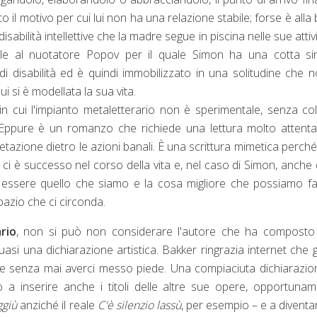
o il motivo per cui lui non ha una relazione stabile; forse è alla
abilità intellettive che la madre segue in piscina nelle sue attivi
mile al nuotatore Popov per il quale Simon ha una cotta si
i disabilità ed è quindi immobilizzato in una solitudine che 
cui si è modellata la sua vita.
in cui l'impianto metaletterario non è sperimentale, senza col
i. Eppure è un romanzo che richiede una lettura molto attent
tazione dietro le azioni banali. È una scrittura mimetica perché 
he ci è successo nel corso della vita e, nel caso di Simon, anche 
 a essere quello che siamo e la cosa migliore che possiamo f
spazio che ci circonda.
rio
, non si può non considerare l'autore che ha composto
si una dichiarazione artistica. Bakker ringrazia internet che g
fe senza mai averci messo piede. Una compiaciuta dichiarazio
o a inserire anche i titoli delle altre sue opere, opportuna
ggiù
anziché il reale
C'è silenzio lassù
, per esempio – e a diventar