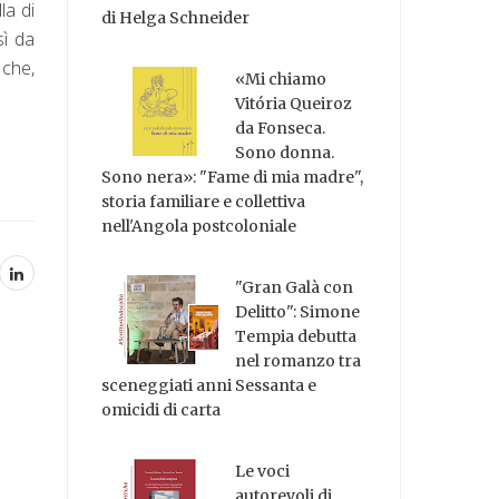
la di
di Helga Schneider
sì da
 che,
«Mi chiamo
Vitória Queiroz
da Fonseca.
Sono donna.
Sono nera»: "Fame di mia madre",
storia familiare e collettiva
nell'Angola postcoloniale
"Gran Galà con
Delitto": Simone
Tempia debutta
nel romanzo tra
sceneggiati anni Sessanta e
omicidi di carta
Le voci
autorevoli di