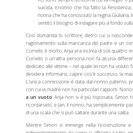
suicida, il nonno che ha fatto la Resistenza, 
nonna che ha conosciuto la regina Giuliana, l
sentito il bisogno di indagare più a fondo sulla
Così domanda lo scrittore, dietro cui si nasconde
ragionamento sulla mancanza del padre e un con
Cornelis è morto, Anja era incinta di soli quattro
Cornelis o un'altra persona non fa alcuna differen
dedicato alle vittime – nel quale lei non ha voluto
desidera informarsi, capire cos'è successo, la mad
L'unica connessione è data dal nonno paterno, pr
con cui la madre non ha particolari rapporti. Non
a un vuoto
: Anja non si è più risposata, Simon 
ricordarselo, e Jan, il nonno, ha semplicemente pass
di una scala che si può saltare durante una salita.
Mentre Simon si immerge nella ricostruzione e ne
indipendentemente da come si affronta il lutto, ne