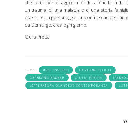
stesso un personaggio. In fondo, anche lui, a dar c
un trauma, di una malattia o di una storia famigl
diventare un personaggio: un confine che ogni autor
da Demiurgo, crea ogni giorno.
Giulia Pretta
TAGS:
#RECENSIONE
GENITORI E FIGLI
GERBRAND BAKKER
GIULIA PRETTA
IPERBO
LETTERATURA OLANDESE CONTEMPORANEA
LUTT
Y