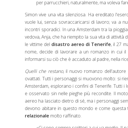
per parrucchieri, naturalmente, ma voleva fare 
Simon vive una vita silenziosa. Ha ereditato l'eser
vuole lui, senza sovraccaricarsi di lavoro; va a 
incontri sporadici. In una Amsterdam tra la pioggia 
vedova, Anja, che ha riempito la sua vita di attività 
le vittime del
disastro aereo di Tenerife
, il 27 
nome, decide di lavorare a un romanzo in cui il 
informarsi su ciò che è accaduto al padre, nella ric
Quelli che restano
, il nuovo romanzo dell'autore
ovattati. Tutti i personaggi si muovono molto: si rie
Amsterdam, esplorano i confini di Tenerife. Tutti i
e osservato sin nelle pieghe più recondite. Il mo
aereo ha lasciato dietro di sé, ma i personaggi s
devono abitare in questo mondo e come questa tra
relazionale
molto raffinato.
«Ci sono sempre scrittori a cui va meglio. Il p