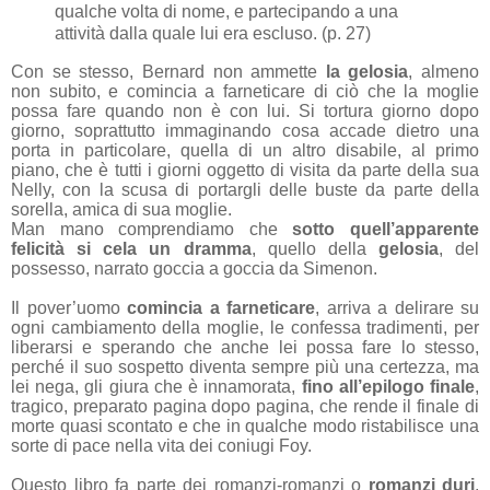
qualche volta di nome, e partecipando a una
attività dalla quale lui era escluso. (p. 27)
Con se stesso, Bernard non ammette
la gelosia
, almeno
non subito, e comincia a farneticare di ciò che la moglie
possa fare quando non è con lui. Si tortura giorno dopo
giorno, soprattutto immaginando cosa accade dietro una
porta in particolare, quella di un altro disabile, al primo
piano, che è tutti i giorni oggetto di visita da parte della sua
Nelly, con la scusa di portargli delle buste da parte della
sorella, amica di sua moglie.
Man mano comprendiamo che
sotto quell’apparente
felicità si cela un dramma
, quello della
gelosia
, del
possesso, narrato goccia a goccia da Simenon.
Il pover’uomo
comincia a farneticare
, arriva a delirare su
ogni cambiamento della moglie, le confessa tradimenti, per
liberarsi e sperando che anche lei possa fare lo stesso,
perché il suo sospetto diventa sempre più una certezza, ma
lei nega, gli giura che è innamorata,
fino all’epilogo finale
,
tragico, preparato pagina dopo pagina, che rende il finale di
morte quasi scontato e che in qualche modo ristabilisce una
sorte di pace nella vita dei coniugi Foy.
Questo libro fa parte dei romanzi-romanzi o
romanzi duri
,