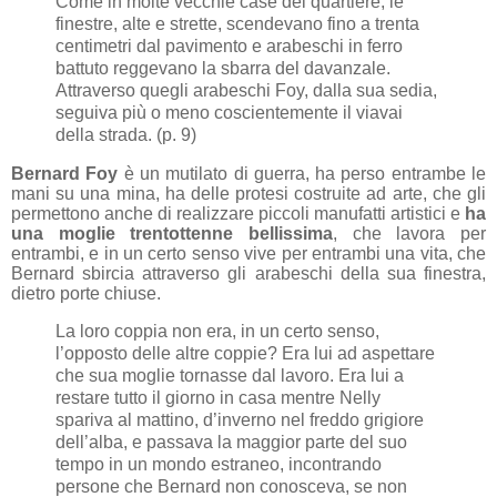
Come in molte vecchie case del quartiere, le
finestre, alte e strette, scendevano fino a trenta
centimetri dal pavimento e arabeschi in ferro
battuto reggevano la sbarra del davanzale.
Attraverso quegli arabeschi Foy, dalla sua sedia,
seguiva più o meno coscientemente il viavai
della strada. (p. 9)
Bernard Foy
è un mutilato di guerra, ha perso entrambe le
mani su una mina, ha delle protesi costruite ad arte, che gli
permettono anche di realizzare piccoli manufatti artistici e
ha
una moglie trentottenne bellissima
, che lavora per
entrambi, e in un certo senso vive per entrambi una vita, che
Bernard sbircia attraverso gli arabeschi della sua finestra,
dietro porte chiuse.
La loro coppia non era, in un certo senso,
l’opposto delle altre coppie? Era lui ad aspettare
che sua moglie tornasse dal lavoro. Era lui a
restare tutto il giorno in casa mentre Nelly
spariva al mattino, d’inverno nel freddo grigiore
dell’alba, e passava la maggior parte del suo
tempo in un mondo estraneo, incontrando
persone che Bernard non conosceva, se non