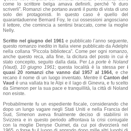
come lo scrittore belga amava definirli, perché “è duro
scriverli”. Romanzi che portano avanti il punto di vista di uno
solo dei protagonisti. In questo caso è quello del
quarantaduenne Bernard Foy, le cui ossessioni angosciano
il lettore, che comincia a sentirsi braccato, come la moglie
Nelly.
Scritto nel giugno del 1961
e pubblicato l’anno seguente,
questo romanzo inedito in Italia viene pubblicato da Adelphi
nella collana “Piccola biblioteca”. Come per ogni romanzo,
anche questo reca, alla fine, la dicitura del posto in cui è
stato concepito, seguito dalla data. Per
La porte
è
Noland
(Vaud), 10 giugno 1961
; questa località è la stessa per
i
quasi 20 romanzi che vanno dal 1957 al 1964,
e che
recano il nome di un luogo inventato. Mentre il
Canton del
Vaud
è una vallata tra le Alpi e il lago di Ginevra, e fu scelto
da Simenon per la sua pace e tranquillità, la città di Noland
non esiste.
Probabilmente fu un espediente fiscale, considerando che
dopo un lungo vagare negli Stati Uniti e nella Francia del
Sud, Simenon aveva finalmente deciso di stabilirsi in
Svizzera e in questo periodo affrontava la crisi coniugale
con la moglie Denyse Ouimet, da cui poi divorzierà nel
1965, o forse fu il luogo di approdo dopo mille altri luoghi di