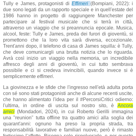
Tully e James, protagonisti di
Effimeri
(Bompiani, 2022): i
due sono legati da un rapporto speciale e in quell'estate del
1986 hanno in progetto di raggiungere Manchester per
partecipare al festival musicale che si terrà in città,
attraverso un viaggio che si preannuncia epocale. Musica,
alcool, feste: Tully e James, preda dei furori di gioventù, si
promettono che la loro vita sarà diversa, eccezionale.
Trent'anni dopo, il telefono di casa di James squilla: è Tully,
che deve comunicargli una brutta notizia che lo riguarda.
Avrà così inizio un viaggio nella memoria, un incredibile
affresco degli anni di gioventù, in cui tutto sembrava
possibile e ci si credeva invincibili, quando invece si è
semplicemente
effimeri
.
La giovinezza e le sfide che l'ingresso nell'età adulta porta
con sé sono stati protagonisti anche di alcune recenti uscite,
che hanno alimentato l'idea per il #PercorsiCritici odierno:
l'ultima, in ordine di uscita sul nostro sito, è
Ancora
amici
(Mondadori, 2024), in cui Roberto Gerilli immagina
una "reunion" tutta offline tra quattro amici alla soglia dei
quarant'anni: ognuno ha preso la propria strada, tra
responsabilità lavorative e familiari nuove, però è rimasto
fortissimo l'affetto. Bisogna solo rispolverarlo, e per questo