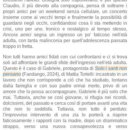
Claudio, il più devoto alla compagnia, pensa di sottrarre i
propri amici per un weekend senza cellulare, un concerto
insieme come ai vecchi tempi e finalmente la possibilità di
guardarsi negli occhi, confidandosi cosa li sta mettendo in
crisi, uno per uno. Ironico e nostalgico al tempo stesso,
Ancora amici
segna un ingresso un po' faticoso nell'età
adulta, con tanta malinconia per quell'adolescenza passata
troppo in fretta.
Non tutti hanno amici fidati con cui confrontarsi e ci si trova
soli ad affrontare le grandi sfide dell'ingresso nell'età adulta.
Questo è il caso di Gabriele, protagonista di
Solo i santi non
pensano
(Fandango, 2024), di Mattia Tortelli: incastrato in un
lavoro che non corrisponde a ciò che ha studiato, lontano
dalla famiglia e con suo padre ormai morto, privo di un
amore che lo possa accompagnare, Gabriele è più solo che
mai. Tuttavia, anche se così giovane, si rifugia nei ricordi,
dolcissimi, del passato e cerca così di portare avanti una vita
che non lo soddisfa. Tuttavia, non tutto è perduto:
l'improvviso intervento di una zia lo porterà a riaprire
faticosamente i rapporti con la madre, dopo un drammatico
strappo, verso una nuova consapevolezza e verso