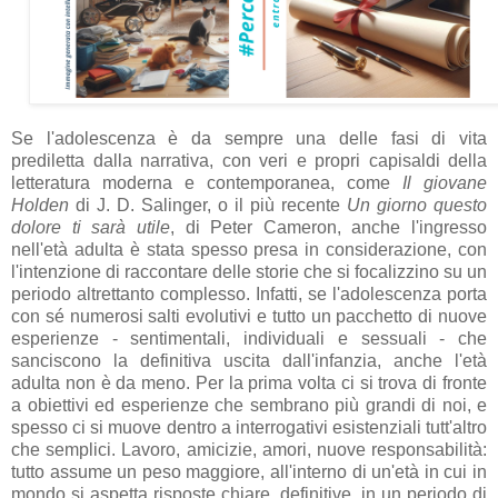
Se l'adolescenza è da sempre una delle fasi di vita
prediletta dalla narrativa, con veri e propri capisaldi della
letteratura moderna e contemporanea, come
Il giovane
Holden
di J. D. Salinger, o il più recente
Un giorno questo
dolore ti sarà utile
, di Peter Cameron, anche l'ingresso
nell'età adulta è stata spesso presa in considerazione, con
l'intenzione di raccontare delle storie che si focalizzino su un
periodo altrettanto complesso. Infatti, se l'adolescenza porta
con sé numerosi salti evolutivi e tutto un pacchetto di nuove
esperienze - sentimentali, individuali e sessuali - che
sanciscono la definitiva uscita dall'infanzia, anche l'età
adulta non è da meno. Per la prima volta ci si trova di fronte
a obiettivi ed esperienze che sembrano più grandi di noi, e
spesso ci si muove dentro a interrogativi esistenziali tutt'altro
che semplici. Lavoro, amicizie, amori, nuove responsabilità:
tutto assume un peso maggiore, all'interno di un'età in cui in
mondo si aspetta risposte chiare, definitive, in un periodo di