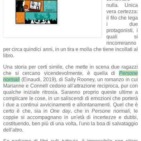
nulla. Unica
vera certezza:
il filo che lega
i due
protagonisti, i
quali si
rincorreranno
per circa quindici anni, in un tira e molla che tiene incollati al
libro.
Una storia per certi simile, che mette in scena due ragazzi
che si cercano vicendevolmente, è quella di
Persone
normali
(Einaudi, 2019), di Sally Rooney, un romanzo in cui
Marianne e Connell cedono all'attrazione reciproca, pur con
qualche iniziale ritrosia. Saranno proprio queste ultime a
complicare le cose, in un saliscendi di emozioni che porterà
i due a continui avvicinamenti e allontanamenti. Quel che è
certo è che, sia in
One day
, che in
Persone normali
, le
coppie si accompagnano in un'età di incertezze e dubbi,
costituendo, ben più di una volta, l'uno la boa di salvataggio
dell'altro.