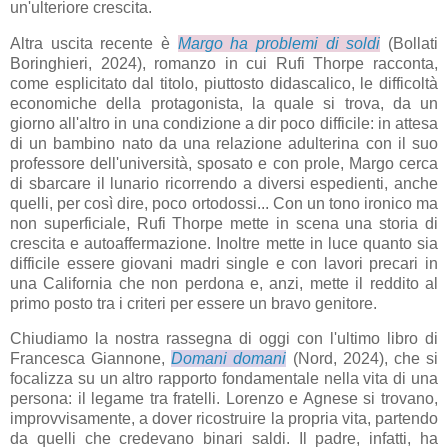
un'ulteriore crescita.
Altra uscita recente è
Margo ha problemi di soldi
(Bollati
Boringhieri, 2024), romanzo in cui Rufi Thorpe racconta,
come esplicitato dal titolo, piuttosto didascalico, le difficoltà
economiche della protagonista, la quale si trova, da un
giorno all'altro in una condizione a dir poco difficile: in attesa
di un bambino nato da una relazione adulterina con il suo
professore dell'università, sposato e con prole, Margo cerca
di sbarcare il lunario ricorrendo a diversi espedienti, anche
quelli, per così dire, poco ortodossi... Con un tono ironico ma
non superficiale, Rufi Thorpe mette in scena una storia di
crescita e autoaffermazione. Inoltre mette in luce quanto sia
difficile essere giovani madri single e con lavori precari in
una California che non perdona e, anzi, mette il reddito al
primo posto tra i criteri per essere un bravo genitore.
Chiudiamo la nostra rassegna di oggi con l'ultimo libro di
Francesca Giannone,
Domani domani
(Nord, 2024), che si
focalizza su un altro rapporto fondamentale nella vita di una
persona: il legame tra fratelli. Lorenzo e Agnese si trovano,
improvvisamente, a dover ricostruire la propria vita, partendo
da quelli che credevano binari saldi. Il padre, infatti, ha