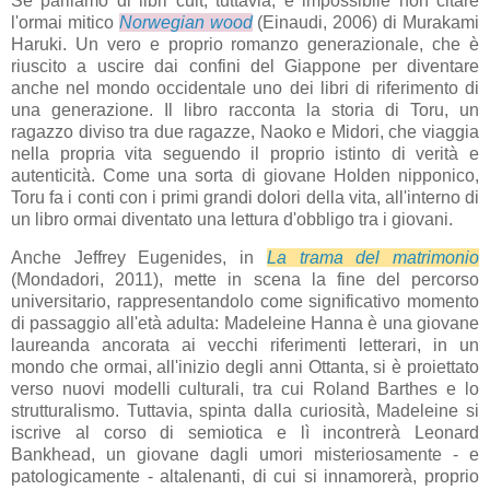
Se parliamo di libri cult, tuttavia, è impossibile non citare
l'ormai mitico
Norwegian wood
(Einaudi, 2006) di Murakami
Haruki. Un vero e proprio romanzo generazionale, che è
riuscito a uscire dai confini del Giappone per diventare
anche nel mondo occidentale uno dei libri di riferimento di
una generazione. Il libro racconta la storia di Toru, un
ragazzo diviso tra due ragazze, Naoko e Midori, che viaggia
nella propria vita seguendo il proprio istinto di verità e
autenticità. Come una sorta di giovane Holden nipponico,
Toru fa i conti con i primi grandi dolori della vita, all'interno di
un libro ormai diventato una lettura d'obbligo tra i giovani.
Anche Jeffrey Eugenides, in
La trama del matrimonio
(Mondadori, 2011), mette in scena la fine del percorso
universitario, rappresentandolo come significativo momento
di passaggio all'età adulta: Madeleine Hanna è una giovane
laureanda ancorata ai vecchi riferimenti letterari, in un
mondo che ormai, all'inizio degli anni Ottanta, si è proiettato
verso nuovi modelli culturali, tra cui Roland Barthes e lo
strutturalismo. Tuttavia, spinta dalla curiosità, Madeleine si
iscrive al corso di semiotica e lì incontrerà Leonard
Bankhead, un giovane dagli umori misteriosamente - e
patologicamente - altalenanti, di cui si innamorerà, proprio