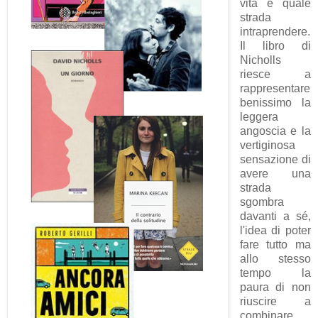
vita e quale
strada
intraprendere.
Il libro di
Nicholls
riesce a
rappresentare
benissimo la
leggera
angoscia e la
vertiginosa
sensazione di
avere una
strada
sgombra
davanti a sé,
l'idea di poter
fare tutto ma
allo stesso
tempo la
paura di non
riuscire a
combinare