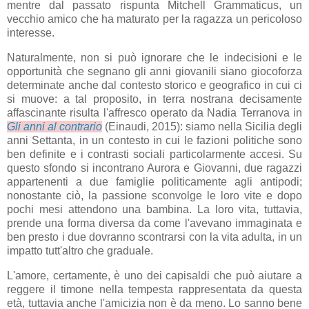
mentre dal passato rispunta Mitchell Grammaticus, un
vecchio amico che ha maturato per la ragazza un pericoloso
interesse.
Naturalmente, non si può ignorare che le indecisioni e le
opportunità che segnano gli anni giovanili siano giocoforza
determinate anche dal contesto storico e geografico in cui ci
si muove: a tal proposito, in terra nostrana decisamente
affascinante risulta l'affresco operato da Nadia Terranova in
Gli anni al contrario
(Einaudi, 2015): siamo nella Sicilia degli
anni Settanta, in un contesto in cui le fazioni politiche sono
ben definite e i contrasti sociali particolarmente accesi. Su
questo sfondo si incontrano Aurora e Giovanni, due ragazzi
appartenenti a due famiglie politicamente agli antipodi;
nonostante ciò, la passione sconvolge le loro vite e dopo
pochi mesi attendono una bambina. La loro vita, tuttavia,
prende una forma diversa da come l'avevano immaginata e
ben presto i due dovranno scontrarsi con la vita adulta, in un
impatto tutt'altro che graduale.
L'amore, certamente, è uno dei capisaldi che può aiutare a
reggere il timone nella tempesta rappresentata da questa
età, tuttavia anche l'amicizia non è da meno. Lo sanno bene