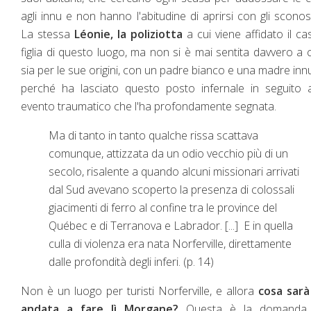
agli innu e non hanno l'abitudine di aprirsi con gli sconosc
La stessa
Léonie, la poliziotta
a cui viene affidato il ca
figlia di questo luogo, ma non si è mai sentita davvero a 
sia per le sue origini, con un padre bianco e una madre innu
perché ha lasciato questo posto infernale in seguito 
evento traumatico che l'ha profondamente segnata.
Ma di tanto in tanto qualche rissa scattava
comunque, attizzata da un odio vecchio più di un
secolo, risalente a quando alcuni missionari arrivati
dal Sud avevano scoperto la presenza di colossali
giacimenti di ferro al confine tra le province del
Québec e di Terranova e Labrador. [...] E in quella
culla di violenza era nata Norferville, direttamente
dalle profondità degli inferi. (p. 14)
Non è un luogo per turisti Norferville, e allora
cosa sarà
andata a fare lì Morgane?
Questa è la domanda