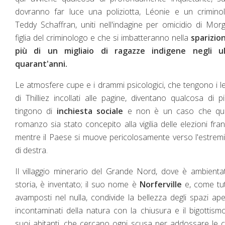
dovranno far luce una poliziotta, Léonie e un crimino
Teddy Schaffran, uniti nell'indagine per omicidio di Mor
figlia del criminologo e che si imbatteranno nella
sparizio
più di un migliaio di ragazze indigene negli ul
quarant'anni.
Le atmosfere cupe e i drammi psicologici, che tengono i le
di Thilliez incollati alle pagine, diventano qualcosa di pi
tingono di
inchiesta sociale
e non è un caso che qu
romanzo sia stato concepito alla vigilia delle elezioni fran
mentre il Paese si muove pericolosamente verso l'estre
di destra.
Il villaggio minerario del Grande Nord, dove è ambienta
storia, è inventato; il suo nome è
Norferville
e, come tutt
avamposti nel nulla, condivide la bellezza degli spazi ape
incontaminati della natura con la chiusura e il bigottism
suoi abitanti, che cercano ogni scusa per addossare le 