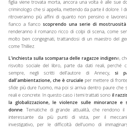
figlia viene trovata morta, ancora una volta è alle sue do
criminologo che si appella, mettendo da parte il dolore. I d
ritroveranno più affini di quanto non pensino e lavore
fianco a fianco
scoprendo una serie di mostruosità
renderanno il romanzo ricco di colpi di scena, come s
molto ben congegnati, trattandosi di un maestro del g
come Thilliez.
L'inchiesta sulla scomparsa delle ragazze indigen
e, ch
risvolto sociale del libro, parte da dati reali, perché
sempre, negli scritti dell'autore di Annecy,
si p
dall'ambientazione, che è cruciale
per mettere di fronte
sfide più dure l'uomo, ma poi si arriva dentro paure che
reali e concrete. In questo caso i temi trattati sono
il razz
la globalizzazione, le violenze sulle minoranze e s
donne
. Tematiche di grande attualità, che rendono il 
interessante da più punti di vista, per il meccan
investigativo, per le difficoltà dell'uomo di immaginar