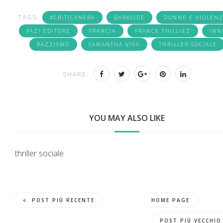
TAGS:
#CRITICANERA
DARKSIDE
DONNE E VIOLEN
FAZI EDITORE
FRANCIA
FRANCK THILLIEZ
INN
RAZZISMO
SAMANTHA VIVA
THRILLER SOCIALE
SHARE:
YOU MAY ALSO LIKE
thriller sociale
POST PIÙ RECENTE
HOME PAGE
POST PIÙ VECCHIO