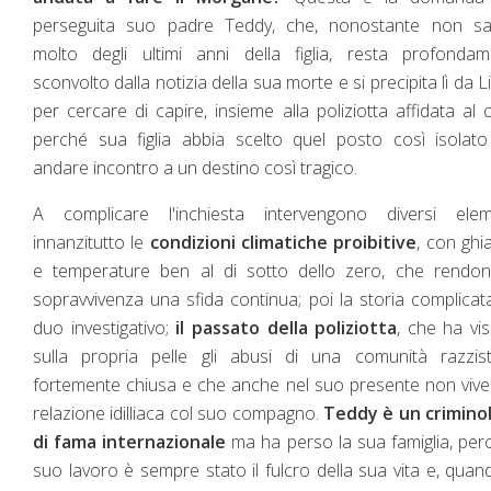
perseguita suo padre Teddy, che, nonostante non sa
molto degli ultimi anni della figlia, resta profondam
sconvolto dalla notizia della sua morte e si precipita lì da L
per cercare di capire, insieme alla poliziotta affidata al 
perché sua figlia abbia scelto quel posto così isolat
andare incontro a un destino così tragico.
A complicare l'inchiesta intervengono diversi eleme
innanzitutto le
condizioni climatiche proibitive
, con ghi
e temperature ben al di sotto dello zero, che rendon
sopravvivenza una sfida continua; poi la storia complicat
duo investigativo;
il passato della poliziotta
, che ha vi
sulla propria pelle gli abusi di una comunità razzis
fortemente chiusa e che anche nel suo presente non viv
relazione idilliaca col suo compagno.
Teddy è un crimino
di fama internazionale
ma ha perso la sua famiglia, perc
suo lavoro è sempre stato il fulcro della sua vita e, quan