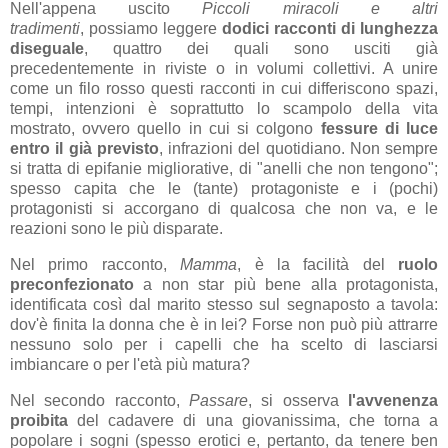
Nell'appena uscito
Piccoli miracoli e altri
tradimenti
, possiamo leggere
dodici racconti di lunghezza
diseguale
, quattro dei quali sono usciti già
precedentemente in riviste o in volumi collettivi. A unire
come un filo rosso questi racconti in cui differiscono spazi,
tempi, intenzioni è soprattutto lo scampolo della vita
mostrato, ovvero quello in cui si colgono
fessure di luce
entro il già previsto
, infrazioni del quotidiano. Non sempre
si tratta di epifanie migliorative, di "anelli che non tengono";
spesso capita che le (tante) protagoniste e i (pochi)
protagonisti si accorgano di qualcosa che non va, e le
reazioni sono le più disparate.
Nel primo racconto,
Mamma
, è la facilità del
ruolo
preconfezionato
a non star più bene alla protagonista,
identificata così dal marito stesso sul segnaposto a tavola:
dov'è finita la donna che è in lei? Forse non può più attrarre
nessuno solo per i capelli che ha scelto di lasciarsi
imbiancare o per l'età più matura?
Nel secondo racconto,
Passare
, si osserva
l'avvenenza
proibita
del cadavere di una giovanissima, che torna a
popolare i sogni (spesso erotici e, pertanto, da tenere ben