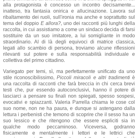
alla protagonista è concesso un incontro decisamente...
inatteso, tra fantasia onirica e allucinazione. Lavora sul
ribaltamento dei ruoli, sull'ironia ma anche e soprattutto sul
tema del doppio
E allora?
, uno dei racconti più lunghi della
raccolta, in cui assistiamo a come un sindaco decida di farsi
sostituire da un suo imitatore, a lui somigliante in modo
straordinario. Al di là degli equivoci di matrice classica,
legati allo scambio di persona, troviamo alcune riflessioni
rilevanti sul potere e sulla responsabilità individuale e
collettiva del primo cittadino.
Variegato per temi, sì, ma perfettamente unificato da uno
stile riconoscibilissimo,
Piccoli miracoli e altri tradimenti
è
una raccolta di racconti che farà breccia in chi cerca brevi
testi che, pur essendo autoconclusivi, hanno il potere di
lasciarci a pensare su finali non spiegati, spesso sospesi,
evocativi e spiazzanti. Valeria Parrella chiama le cose col
suo nome, non ne ha paura, e dunque si astengano dalla
lettura i perbenisti che temono di scoprire che il sesso ha un
suo lessico e che ritengono che essere espliciti sia in
qualche modo peccaminoso. Viceversa, godranno
fisicamente e mentalmente i lettori e le lettrici che