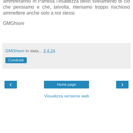
ammireranno in Parrella l'esattezza dello svelamento di ciò
che pensiamo e che, talvolta, riteniamo troppo rischioso
ammettere anche solo a noi stessi.
GMGhioni
GMGhioni
In data...
3.4.24
Condividi
‹
›
Home page
Visualizza versione web