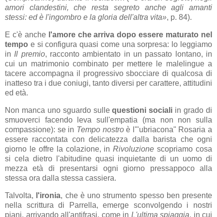
amori clandestini, che resta segreto anche agli amanti
stessi: ed è l'ingombro e la gloria dell'altra vita»
, p. 84).
E c'è anche
l'amore che arriva dopo essere maturato nel
tempo
e si configura quasi come una sorpresa: lo leggiamo
in
Il premio
, racconto ambientato in un passato lontano, in
cui un matrimonio combinato per mettere le malelingue a
tacere accompagna il progressivo sbocciare di qualcosa di
inatteso tra i due coniugi, tanto diversi per carattere, attitudini
ed età.
Non manca uno sguardo sulle
questioni sociali
in grado di
smuoverci facendo leva sull'empatia (ma non non sulla
compassione): se in
Tempo nostro
è l'"ubriacona" Rosaria a
essere raccontata con delicatezza dalla barista che ogni
giorno le offre la colazione, in
Rivoluzione
scopriamo cosa
si cela dietro l'abitudine quasi inquietante di un uomo di
mezza età di presentarsi ogni giorno pressappoco alla
stessa ora dalla stessa cassiera.
Talvolta,
l'ironia
, che è uno strumento spesso ben presente
nella scrittura di Parrella, emerge sconvolgendo i nostri
piani, arrivando all'antifrasi, come in
L'ultima spiaggia
, in cui