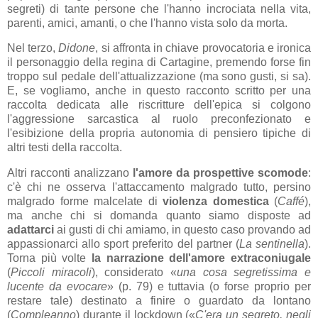
segreti) di tante persone che l'hanno incrociata nella vita,
parenti, amici, amanti, o che l'hanno vista solo da morta.
Nel terzo,
Didone
, si affronta in chiave provocatoria e ironica
il personaggio della regina di Cartagine, premendo forse fin
troppo sul pedale dell'attualizzazione (ma sono gusti, si sa).
E, se vogliamo, anche in questo racconto scritto per una
raccolta dedicata alle riscritture dell'epica si colgono
l'aggressione sarcastica al ruolo preconfezionato e
l'esibizione della propria autonomia di pensiero tipiche di
altri testi della raccolta.
Altri racconti analizzano
l'amore da prospettive scomode
:
c'è chi ne osserva l'attaccamento malgrado tutto, persino
malgrado forme malcelate di
violenza domestica
(
Caffé
),
ma anche chi si domanda quanto siamo disposte ad
adattarci
ai gusti di chi amiamo, in questo caso provando ad
appassionarci allo sport preferito del partner (
La sentinella
).
Torna più volte
la narrazione dell'amore extraconiugale
(
Piccoli miracoli
), considerato «
una cosa segretissima e
lucente da evocare
» (p. 79) e tuttavia (o forse proprio per
restare tale) destinato a finire o guardato da lontano
(
Compleanno
) durante il lockdown («
C'era un segreto, negli