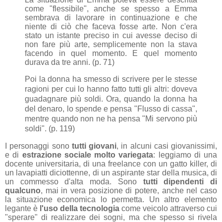
come "flessibile", anche se spesso a Emma
sembrava di lavorare in continuazione e che
niente di ciò che faceva fosse arte. Non c'era
stato un istante preciso in cui avesse deciso di
non fare più arte, semplicemente non la stava
facendo in quel mo
mento. E quel momento
durava da tre anni. (p. 71)
Poi la donna ha smesso di scrivere per le stesse
ragioni per cui lo hanno fatto tutti gli altri: doveva
guadagnare più soldi.
Ora, quando la donna ha
del denaro, lo spende e pensa "Flusso di cassa",
mentre quando non ne ha pensa
"Mi servono più
soldi". (p. 119)
I personaggi sono
tutti giovani
, in alcuni casi giovanissimi,
e di
estrazione sociale molto variegata
: leggiamo di una
docente universitaria, di una freelance con un gatto killer, di
un lavapiatti diciottenne, di un aspirante star della musica, di
un commesso d'alta moda. Sono
tutti dipendenti di
qualcuno
, mai in vera posizione di potere, anche nel caso
la situazione economica lo permetta. Un altro elemento
legante è
l'uso della tecnologia
come veicolo attraverso cui
"sperare" di realizzare dei sogni, ma che spesso si rivela