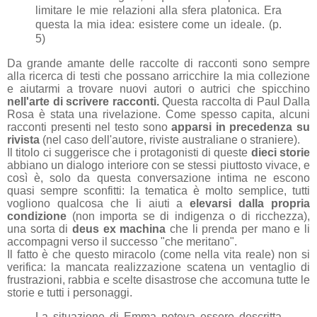
limitare le mie relazioni alla sfera platonica.
Era
questa la mia idea: esistere come un ideale. (p.
5)
Da grande amante delle raccolte di racconti sono sempre
alla ricerca di testi che possano arricchire la mia collezione
e aiutarmi a trovare nuovi autori o autrici che spicchino
nell'arte di scrivere racconti.
Questa raccolta di Paul Dalla
Rosa è stata una rivelazione.
Come spesso capita, alcuni
racconti presenti nel testo sono
apparsi in precedenza su
rivista
(nel caso dell'autore, riviste australiane o straniere).
Il titolo ci suggerisce che i protagonisti di queste
dieci storie
abbiano un dialogo interiore con se stessi piuttosto vivace, e
così è, solo da questa conversazione intima ne escono
quasi sempre sconfitti: la tematica è molto semplice, tutti
vogliono qualcosa che li aiuti a
elevarsi dalla propria
condizione
(non importa se di indigenza o di ricchezza),
una sorta di
deus ex machina
che li prenda per mano e li
accompagni verso il successo "che meritano".
Il fatto è che questo miracolo (come nella vita reale) non si
verifica: la mancata realizzazione scatena un ve
ntaglio di
frustrazioni, rabbia e scelte disastrose che accomuna tutte le
storie e tutti i personaggi.
La situazione di Emma poteva essere descritta