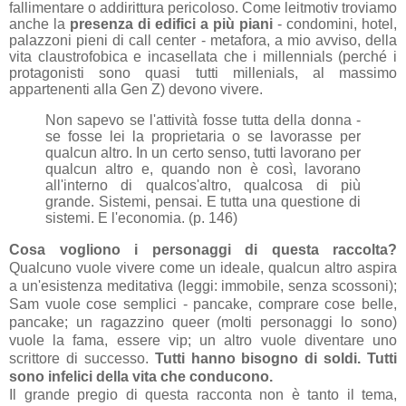
fallimentare o addirittura pericoloso. Come leitmotiv troviamo
anche la
presenza di edifici a più piani
- condomini, hotel,
palazzoni pieni di call center - metafora, a mio avviso, della
vita claustrofobica e incasellata che i millennials (perché i
protagonisti sono quasi tutti millenials, al massimo
appartenenti
alla Gen Z) devono vivere.
Non sapevo se l'attività fosse tutta della donna -
se fosse lei la proprietaria o se lavorasse per
qualcun altro. In un certo senso, tutti lavorano per
qualcun altro e, quando non è così, lavorano
all'interno di qualcos'altro, qualcosa di più
grande. Sistemi, pensai. E tutta una questione di
sistemi. E l'economia. (p. 146)
Cosa vogliono i personaggi di questa raccolta?
Qualcuno vuole vivere come un ideale, qualcun altro aspira
a un'esistenza meditativa (leggi: immobile, senza scossoni);
Sam vuole cose semplici - pancake, comprare cose belle,
pancake; un ragazzino queer (molti personaggi lo sono)
vuole la fama, essere vip; un altro vuole diventare uno
scrittore di successo.
Tutti hanno bisogno di soldi. Tutti
sono infelici della vita che conducono.
Il grande pregio di questa racconta non è tanto il tema,