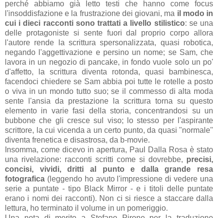
perché abbiamo già letto testi che hanno come focus
l'insoddisfazione e la frustrazione dei giovani, ma
il modo in
cui i dieci racconti sono trattati a livello stilistico
: se una
delle protagoniste si sente fuori dal proprio corpo allora
l'autore rende la scrittura spersonalizzata, quasi robotica,
negando l'aggettivazione e persino un nome; se Sam, che
lavora in un negozio di pancake, in fondo vuole solo un po'
d'affetto, la scrittura diventa rotonda, quasi bambinesca,
facendoci chiedere se Sam abbia poi tutte le rotelle a posto
o viva in un mondo tutto suo; se il commesso di alta moda
sente l'ansia da prestazione la scrittura torna su questo
elemento in varie fasi della storia, concentrandosi su un
bubbone che gli cresce sul viso; lo stesso per l'aspirante
scrittore, la cui vicenda a un certo punto, da quasi "normale"
diventa frenetica e disastrosa, da b-movie.
Insomma, come dicevo in apertura, Paul Dalla Rosa è stato
una rivelazione: racconti scritti come si dovrebbe,
precisi,
concisi, vividi, dritti al punto e dalla grande resa
fotografica
(leggendo ho avuto l'impressione di vedere una
serie a puntate - tipo Black Mirror - e i titoli delle puntate
erano i nomi dei racconti). Non ci si riesce a staccare dalla
lettura, ho terminato il volume in un pomeriggio.
Una nota di merito a Stefano Pirone per la traduzione