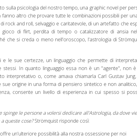
ento sulla psicologia del nostro tempo, una graphic novel per pe
 fanno altro che provare tutte le combinazioni possibili per una
 di rock and roll, selvaggio e caritatevole, di un artefatto che es
gioco di flirt, perdita di tempo o catalizzatore di ansia nel
rché che si creda o meno nell'oroscopo, l'astrologia di Strömqu
i e le sue certezze, un linguaggio che permette di interpret
 se stessi. In quanto linguaggio essa non è un "agente", non 
o interpretativo o, come amava chiamarla Carl Gustav Jung,
i le sue origine in una forma di pensiero sintetico e non analitico
tenza, consente un livello di esperienza in cui spesso si po
e spinge le persone a volersi dedicare all'Astrologia, da dove vie
e a queste cose?
Strömquist risponde così:
 offre un'ulteriore possibilità alla nostra ossessione per noi