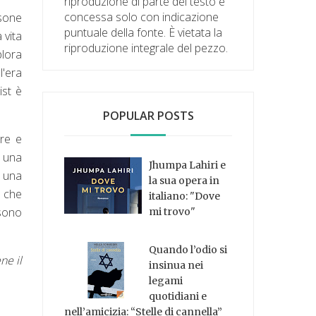
riproduzione di parte del testo è
concessa solo con indicazione
rsone
puntuale della fonte. È vietata la
 vita
riproduzione integrale del pezzo.
plora
l'era
ist è
POPULAR POSTS
are e
è una
Jhumpa Lahiri e
 una
la sua opera in
, che
italiano: "Dove
ssono
mi trovo"
Quando l’odio si
ne il
insinua nei
legami
quotidiani e
nell’amicizia: “Stelle di cannella”