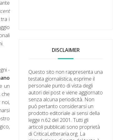
rante
cent
tra i
ggio
onali
i.
DISCLAIMER
gni -
Questo sito non rappresenta una
nano
testata giornalistica, esprime il
personale punto di vista degli
 e un
autori dei post e viene aggiornato
, che
senza alcuna periodicità. Non
 noi,
può pertanto considerarsi un
narsi
prodotto editoriale ai sensi della
ostro
legge n.62 del 2001. Tutti gli
gico,
articoli pubblicati sono proprietà
di CriticaLetteraria.org. La