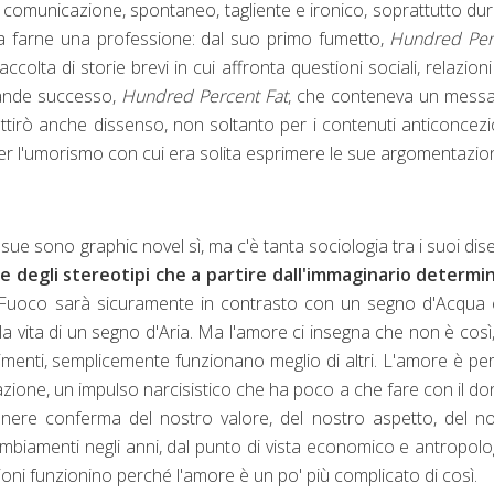
 di comunicazione, spontaneo, tagliente e ironico, soprattutto du
da farne una professione: dal suo primo fumetto,
Hundred Per
lta di storie brevi in cui affronta questioni sociali, relazioni 
rande successo,
Hundred Percent Fat
, che conteneva un messa
attirò anche dissenso, non soltanto per i contenuti anticoncezi
 per l'umorismo con cui era solita esprimere le sue argomentazion
sue sono graphic novel sì, ma c'è tanta sociologia tra i suoi dise
ce degli stereotipi che a partire dall'immaginario determi
i Fuoco sarà sicuramente in contrasto con un segno d'Acqua
a vita di un segno d'Aria. Ma l'amore ci insegna che non è così
timenti, semplicemente funzionano meglio di altri. L'amore è per
zione, un impulso narcisistico che ha poco a che fare con il do
nere conferma del nostro valore, del nostro aspetto, del n
ambiamenti negli anni, dal punto di vista economico e antropolo
ni funzionino perché l'amore è un po' più complicato di così.