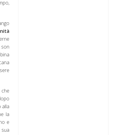
empo,
ango
nità
derne
a son
abina
icana
ssere
ò che
 dopo
 alla
he la
gno e
 sua