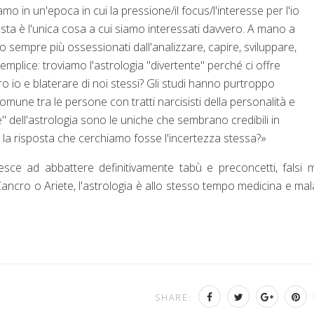
mo in un'epoca in cui la pressione/il focus/l'interesse per l'io
sta è l'unica cosa a cui siamo interessati davvero. A mano a
 sempre più ossessionati dall'analizzare, capire, sviluppare,
emplice: troviamo l'astrologia "divertente" perché ci offre
ro io e blaterare di noi stessi? Gli studi hanno purtroppo
omune tra le persone con tratti narcisisti della personalità e
" dell'astrologia sono le uniche che sembrano credibili in
 la risposta che cerchiamo fosse l'incertezza stessa?»
riesce ad abbattere definitivamente tabù e preconcetti, falsi m
Cancro o Ariete, l'astrologia è allo stesso tempo medicina e mala
SHARE: