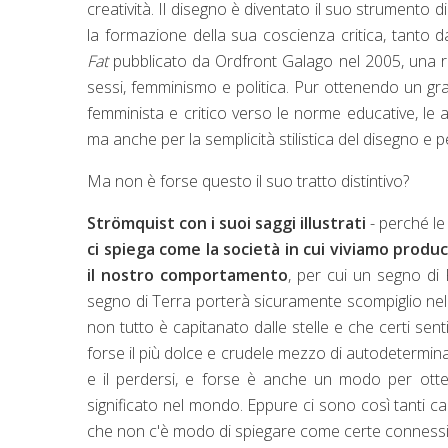
creatività. Il disegno è diventato il suo strumento
la formazione della sua coscienza critica, tanto 
Fat
pubblicato da Ordfront Galago nel 2005, una racco
sessi, femminismo e politica. Pur ottenendo un g
femminista e critico verso le norme educative, le 
ma anche per la semplicità stilistica del disegno e
Ma non è forse questo il suo tratto distintivo?
Strömquist con i suoi saggi illustrati
- perché le 
ci spiega come la società in cui viviamo produ
il nostro comportamento
, per cui un segno d
segno di Terra porterà sicuramente scompiglio nell
non tutto è capitanato dalle stelle e che certi sen
forse il più dolce e crudele mezzo di autodetermina
e il perdersi, e forse è anche un modo per otte
significato nel mondo. Eppure ci sono così tanti c
che non c'è modo di spiegare come certe connessio