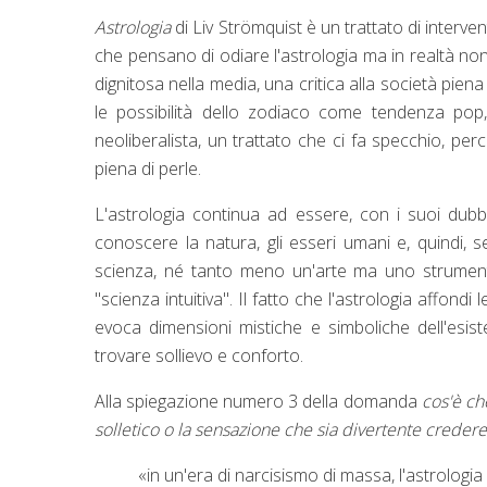
Astrologia
di Liv Strömquist è un trattato di interv
che pensano di odiare l'astrologia ma in realtà non
dignitosa nella media, una critica alla società piena
le possibilità dello zodiaco come tendenza pop, 
neoliberalista, un trattato che ci fa specchio, pe
piena di perle.
L'astrologia continua ad essere, con i suoi dubb
conoscere la natura, gli esseri umani e, quindi,
scienza, né tanto meno un'arte ma uno strument
"scienza intuitiva". Il fatto che l'astrologia affond
evoca dimensioni mistiche e simboliche dell'esis
trovare sollievo e conforto.
Alla spiegazione numero 3 della domanda
cos'è ch
solletico o la sensazione che sia divertente creder
«in un'era di narcisismo di massa, l'astrologia