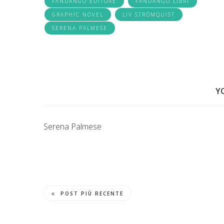
FANDANGO EDITORE
FANDANGO LIBRI
GRAPHIC NOVEL
LIV STRÖMQUIST
SERENA PALMESE
Y
Serena Palmese
POST PIÙ RECENTE