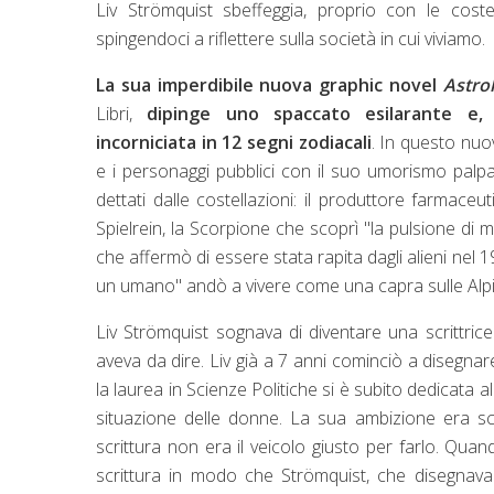
Liv
Strömquist
sbeffeggia, proprio con le costel
spingendoci a riflettere
sulla
società in cui viviamo.
La sua imperdibile nuova graphic novel
Astro
Libri,
dipinge uno spaccato esilarante e, 
incorniciata in 12 segni zodiacali
. In questo nuo
e i personaggi pubblici con il suo umorismo palpab
dettati dalle costellazioni: il produttore farmaceu
Spielrein, la Scorpione che scoprì "la pulsione di m
che affermò di essere stata rapita dagli alieni nel
un umano" andò a vivere come una capra sulle Alpi S
Liv Strömquist sognava di diventare una scrittri
aveva da dire. Liv già a 7 anni cominciò a disegnar
la laurea in Scienze Politiche si è subito dedicata al
situazione delle donne. La sua ambizione era scr
scrittura non era il veicolo giusto per farlo. Qua
scrittura in modo che Strömquist, che disegnav