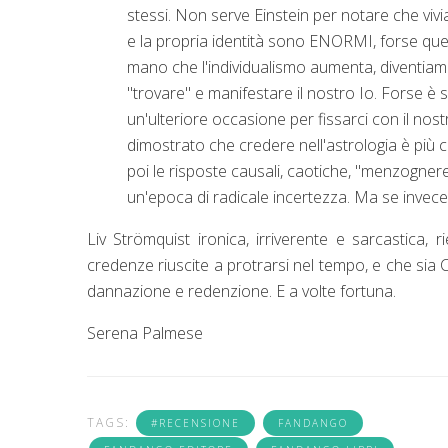
stessi. Non serve Einstein per notare che vivia
e la propria identità sono ENORMI, forse que
mano che l'individualismo aumenta, diventiamo
"trovare" e manifestare il nostro Io. Forse è s
un'ulteriore occasione per fissarci con il nost
dimostrato che credere nell'astrologia è più c
poi le risposte causali, caotiche, "menzognere
un'epoca di radicale incertezza. Ma se invece
Liv Strömquist ironica, irriverente e sarcastica, 
credenze riuscite a protrarsi nel tempo, e che sia 
dannazione e redenzione. E a volte fortuna.
Serena Palmese
TAGS:
#RECENSIONE
FANDANGO