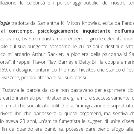
lazione, le celebrità e i personaggi pubblici del nostro t
logia
tradotta da Samantha K. Milton Knowles, edita da Fand
al contempo, psicologicamente inquietante dell'uma
vo lavoro, Liv Strömquist ama prendere in giro le celebrità mo
ile e il suo pungente sarcasmo, le cui azioni e destini di vit
tico miliardario Arthur Sackler, la pioniera della psicoanalisi S
orte", il rapper Flavor Flav, Barney e Betty Bill, la coppia amer
 1969, e il designer britannico Thomas Thwaites che stanco di "e
vizzere, per poi ritornare sui suoi passi.
ce. Tuttavia le parole da sole non bastavano per esprimere ci
e cartoni animati per intrattenere gli amici e successivamente,
le tematiche sociali, alle politiche sull'immigrazione e soprattutto
ivere libri che parlassero di questi argomenti, ma sentiva c
ndo aveva 23 anni, un'amica fumettista le suggerì di unire dise
a fin da quando era bambina, potesse dare pieno sfogo alla