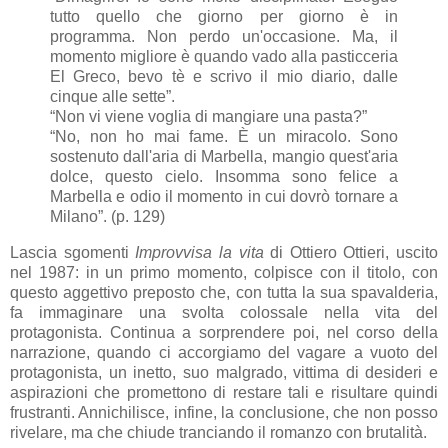
tutto quello che giorno per giorno è in
programma. Non perdo un'occasione. Ma, il
momento migliore è quando vado alla pasticceria
El Greco, bevo tè e scrivo il mio diario, dalle
cinque alle sette”.
“Non vi viene voglia di mangiare una pasta?”
“No, non ho mai fame. È un miracolo. Sono
sostenuto dall'aria di Marbella, mangio quest'aria
dolce, questo cielo. Insomma sono felice a
Marbella e odio il momento in cui dovrò tornare a
Milano”. (p. 129)
Lascia sgomenti
Improvvisa la vita
di Ottiero Ottieri, uscito
nel 1987: in un primo momento, colpisce con il titolo, con
questo aggettivo preposto che, con tutta la sua spavalderia,
fa immaginare una svolta colossale nella vita del
protagonista. Continua a sorprendere poi, nel corso della
narrazione, quando ci accorgiamo del vagare a vuoto del
protagonista, un inetto, suo malgrado, vittima di desideri e
aspirazioni che promettono di restare tali e risultare quindi
frustranti. Annichilisce, infine, la conclusione, che non posso
rivelare, ma che chiude tranciando il romanzo con brutalità.