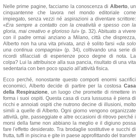
Nelle prime pagine, facciamo la conoscenza di
Alberto
, un
cinquantenne che lavora nel mondo editoriale come
impiegato, senza vezzi né aspirazioni a diventare scrittore:
«
Era sempre a contatto con la creatività e spesso con la
gloria, mai creativo e glorioso lui
» (p. 32). Abituato a vivere
con il padre ormai anziano a Milano, città che disprezza,
Alberto non ha una vita privata, anzi è solito farsi
«
da solo
una continua compagnia
» (p. 34), coltivando
una serie di
ricordi sfilacciati di esperienze poco degne di nota. La
colpa? Lui la attribuisce alla sua pancia, risultato di una vita
sedentaria con ben poco spazio all'attività fisica.
Ecco perché, nonostante questo comporti enormi sacrifici
economici, Alberto decide di partire per la costosa
Casa
della Respirazione
, un luogo che promette di rimettere in
forma i suoi ospiti. Questa casa di cura lussuosa è piena di
ricchi e annoiati ospiti che nutrono decine di illusioni, molto
simili a quelle di Alberto. Ogni giorno vengono organizzate
attività, gite, passeggiate e altre occasioni di ritrovo perché i
morsi della fame non abbiano la meglio e il digiuno possa
fare l'effetto desiderato. Tra brodaglie sostitutive e succhi di
frutta, tuffi in piscina e gite in paese approfittando del transfer