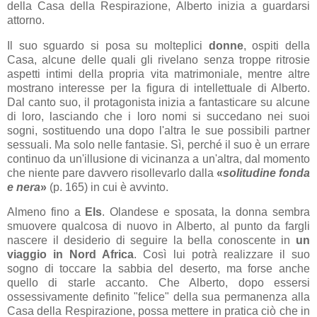
della Casa della Respirazione, Alberto inizia a guardarsi
attorno.
Il suo sguardo si posa su molteplici
donne
, ospiti della
Casa, alcune delle quali gli rivelano senza troppe ritrosie
aspetti intimi della propria vita matrimoniale, mentre altre
mostrano interesse per la figura di intellettuale di Alberto.
Dal canto suo, il protagonista inizia a fantasticare su alcune
di loro, lasciando che i loro nomi si succedano nei suoi
sogni, sostituendo una dopo l'altra le sue possibili partner
sessuali. Ma solo nelle fantasie. Sì, perché il suo è un errare
continuo da un'illusione di vicinanza a un'altra, dal momento
che niente pare davvero risollevarlo dalla
«
solitudine fonda
e nera
»
(p. 165) in cui è avvinto.
Almeno fino a
Els
. Olandese e sposata, la donna sembra
smuovere qualcosa di nuovo in Alberto, al punto da fargli
nascere il desiderio di seguire la bella conoscente in
un
viaggio in Nord Africa
. Così lui potrà realizzare il suo
sogno di toccare la sabbia del deserto, ma forse anche
quello di starle accanto. Che Alberto, dopo essersi
ossessivamente definito "felice" della sua permanenza alla
Casa della Respirazione, possa mettere in pratica ciò che in