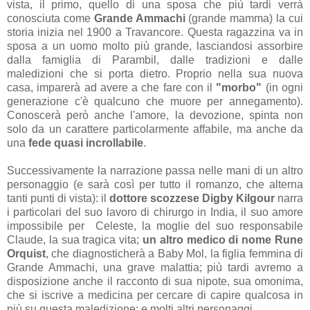
vista, il primo, quello di una sposa che più tardi verrà
conosciuta come
Grande Ammachi
(grande mamma) la cui
storia inizia nel 1900 a Travancore. Questa ragazzina va in
sposa a un uomo molto più grande, lasciandosi assorbire
dalla famiglia di Parambil, dalle tradizioni e dalle
maledizioni che si porta dietro. Proprio nella sua nuova
casa, imparerà ad avere a che fare con il
"morbo"
(in ogni
generazione c'è qualcuno che muore per annegamento).
Conoscerà però anche l'amore, la devozione, spinta non
solo da un carattere particolarmente affabile, ma anche da
una
fede quasi incrollabile
.
Successivamente la narrazione passa nelle mani di un altro
personaggio (e sarà così per tutto il romanzo, che alterna
tanti punti di vista): il
dottore scozzese Digby Kilgour
narra
i particolari del suo lavoro di chirurgo in India, il suo amore
impossibile per Celeste, la moglie del suo responsabile
Claude, la sua tragica vita;
un altro medico di nome Rune
Orquist
, che diagnosticherà a Baby Mol, la figlia femmina di
Grande Ammachi, una grave malattia; più tardi avremo a
disposizione anche il racconto di sua nipote, sua omonima,
che si iscrive a medicina per cercare di capire qualcosa in
più su questa maledizione; e molti altri personaggi.