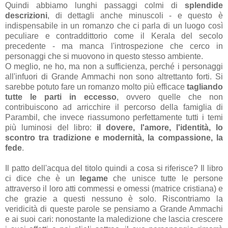
Quindi abbiamo lunghi passaggi colmi di
splendide
descrizioni
, di dettagli anche minuscoli - e questo è
indispensabile in un romanzo che ci parla di un luogo così
peculiare e contraddittorio come il Kerala del secolo
precedente - ma manca l'introspezione che cerco in
personaggi che si muovono in questo stesso ambiente.
O meglio, ne ho, ma non a sufficienza, perché i personaggi
all'infuori di Grande Ammachi non sono altrettanto forti. Si
sarebbe potuto fare un romanzo molto più efficace
tagliando
tutte le parti in eccesso
, ovvero quelle che non
contribuiscono ad arricchire il percorso della famiglia di
Parambil, che invece riassumono perfettamente tutti i temi
più luminosi del libro:
il dovere, l'amore, l'identità, lo
scontro tra tradizione e modernità, la compassione, la
fede
.
Il patto dell'acqua del titolo quindi a cosa si riferisce? Il libro
ci dice che è un
legame
che unisce tutte le persone
attraverso il loro atti commessi e omessi (matrice cristiana) e
che grazie a questi nessuno è solo. Riscontriamo la
veridicità di queste parole se pensiamo a Grande Ammachi
e ai suoi cari: nonostante la maledizione che lascia crescere