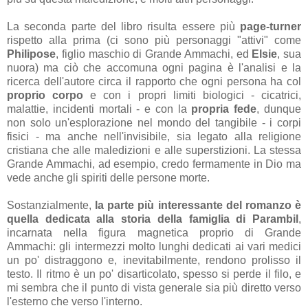
La seconda parte del libro risulta essere più
page-turner
rispetto alla prima (ci sono più personaggi "attivi" come
Philipose
, figlio maschio di Grande Ammachi, ed
Elsie
, sua
nuora) ma ciò che accomuna ogni pagina è l'analisi e la
ricerca dell'autore circa il rapporto che ogni persona ha col
proprio corpo
e con i propri limiti biologici - cicatrici,
malattie, incidenti mortali - e con la
propria fede
, dunque
non solo un'esplorazione nel mondo del tangibile - i corpi
fisici - ma anche nell'invisibile, sia legato alla religione
cristiana che alle maledizioni e alle superstizioni. La stessa
Grande Ammachi, ad esempio, credo fermamente in Dio ma
vede anche gli spiriti delle persone morte.
Sostanzialmente,
la parte più interessante del romanzo è
quella dedicata alla storia della famiglia di Parambil
,
incarnata nella figura magnetica proprio di Grande
Ammachi: gli intermezzi molto lunghi dedicati ai vari medici
un po' distraggono e, inevitabilmente, rendono prolisso il
testo. Il ritmo è un po' disarticolato, spesso si perde il filo, e
mi sembra che il punto di vista generale sia più diretto verso
l'esterno che verso l'interno.