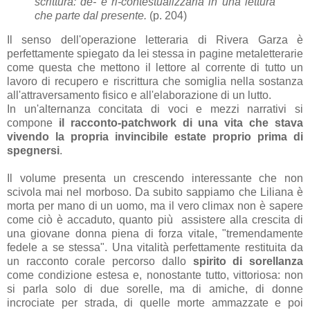
scrittura: de- e ri-contestualizzarla in una lettura
che parte dal presente.
(p. 204)
Il senso dell'operazione letteraria di Rivera Garza è
perfettamente spiegato da lei stessa in pagine metaletterarie
come questa che mettono il lettore al corrente di tutto un
lavoro di recupero e riscrittura che somiglia nella sostanza
all'attraversamento fisico e all'elaborazione di un lutto.
In un'alternanza concitata di voci e mezzi narrativi si
compone
il racconto-patchwork di una vita che stava
vivendo la propria invincibile estate proprio prima di
spegnersi
.
Il volume presenta un crescendo interessante che non
scivola mai nel morboso. Da subito sappiamo che Liliana è
morta per mano di un uomo, ma il vero climax non è sapere
come ciò è accaduto, quanto più assistere alla crescita di
una giovane donna piena di forza vitale, "tremendamente
fedele a se stessa". Una vitalità perfettamente restituita da
un racconto corale percorso dallo
spirito di sorellanza
come condizione estesa e, nonostante tutto, vittoriosa: non
si parla solo di due sorelle, ma di amiche, di donne
incrociate per strada, di quelle morte ammazzate e poi