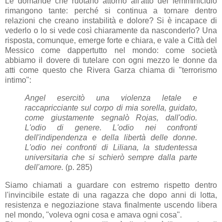
Le domande che ruotano attorno all'atto del femminicidio
rimangono tante: perché si continua a tornare dentro
relazioni che creano instabilità e dolore? Si è incapace di
vederlo o lo si vede così chiaramente da nasconderlo? Una
risposta, comunque, emerge forte e chiara, e vale a Città del
Messico come dappertutto nel mondo: come società
abbiamo il dovere di tutelare con ogni mezzo le donne da
atti come questo che Rivera Garza chiama di "terrorismo
intimo":
Angel esercitò una violenza letale e
raccapricciante sul corpo di mia sorella, guidato,
come giustamente segnalò Rojas, dall'odio.
L'odio di genere. L'odio nei confronti
dell'indipendenza e della libertà delle donne.
L'odio nei confronti di Liliana, la studentessa
universitaria che si schierò sempre dalla parte
dell'amore.
(p. 285)
Siamo chiamati a guardare con estremo rispetto dentro
l'invincibile estate di una ragazza che dopo anni di lotta,
resistenza e negoziazione stava finalmente uscendo libera
nel mondo, "voleva ogni cosa e amava ogni cosa".