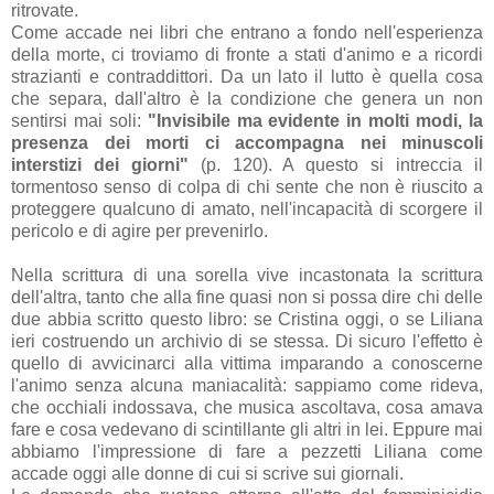
ritrovate.
Come accade nei libri che entrano a fondo nell'esperienza
della morte, ci troviamo di fronte a stati d'animo e a ricordi
strazianti e contraddittori. Da un lato il lutto è quella cosa
che separa, dall'altro è la condizione che genera un non
sentirsi mai soli:
"Invisibile ma evidente in molti modi, la
presenza dei morti ci accompagna nei minuscoli
interstizi dei giorni"
(p. 120). A questo si intreccia il
tormentoso senso di colpa di chi sente che non è riuscito a
proteggere qualcuno di amato, nell'incapacità di scorgere il
pericolo e di agire per prevenirlo.
Nella scrittura di una sorella vive incastonata la scrittura
dell'altra, tanto che alla fine quasi non si possa dire chi delle
due abbia scritto questo libro: se Cristina oggi, o se Liliana
ieri costruendo un archivio di se stessa. Di sicuro l'effetto è
quello di avvicinarci alla vittima imparando a conoscerne
l'animo senza alcuna maniacalità: sappiamo come rideva,
che occhiali indossava, che musica ascoltava, cosa amava
fare e cosa vedevano di scintillante gli altri in lei. Eppure mai
abbiamo l'impressione di fare a pezzetti Liliana come
accade oggi alle donne di cui si scrive sui giornali.