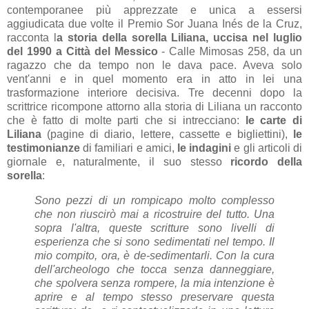
contemporanee più apprezzate e unica a essersi
aggiudicata due volte il Premio Sor Juana Inés de la Cruz,
racconta l
a storia della sorella Liliana, uccisa nel luglio
del 1990 a Città del Messico
-
Calle Mimosas 258,
da un
ragazzo che da tempo non le dava pace. Aveva solo
vent'anni e in quel momento era in atto in lei una
trasformazione interiore decisiva. Tre decenni dopo la
scrittrice ricompone attorno alla storia di Liliana un racconto
che è fatto di molte parti che si intrecciano:
le carte di
Liliana
(pagine di diario, lettere, cassette e bigliettini),
le
testimonianze
di familiari e amici,
le indagini
e gli articoli di
giornale e, naturalmente, il suo stesso
ricordo
della
sorella
:
Sono pezzi di un rompicapo molto complesso
che non riuscirò mai a ricostruire del tutto. Una
sopra l'altra, queste scritture sono livelli di
esperienza che si sono sedimentati nel tempo. Il
mio compito, ora, è de-sedimentarli. Con la cura
dell'archeologo che tocca senza danneggiare,
che spolvera senza rompere, la mia intenzione è
aprire e al tempo stesso preservare questa