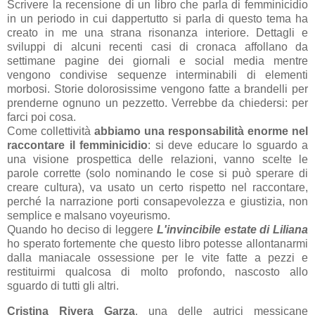
Scrivere la recensione di un libro che parla di femminicidio
in un periodo in cui dappertutto si parla di questo tema ha
creato in me una strana risonanza interiore. Dettagli e
sviluppi di alcuni recenti casi di cronaca affollano da
settimane pagine dei giornali e social media mentre
vengono condivise sequenze interminabili di elementi
morbosi. Storie dolorosissime vengono fatte a brandelli per
prenderne ognuno un pezzetto. Verrebbe da chiedersi: per
farci poi cosa.
Come collettività
abbiamo una responsabilità enorme nel
raccontare il femminicidio
: si deve educare lo sguardo a
una visione prospettica delle relazioni, vanno scelte le
parole corrette (solo nominando le cose si può sperare di
creare cultura), va usato un certo rispetto nel raccontare,
perché la narrazione porti consapevolezza e giustizia, non
semplice e malsano voyeurismo.
Quando ho deciso di leggere
L'invincibile estate di Liliana
ho sperato fortemente che questo libro potesse allontanarmi
dalla maniacale ossessione per le vite fatte a pezzi e
restituirmi qualcosa di molto profondo, nascosto allo
sguardo di tutti gli altri.
Cristina Rivera Garza
, una delle autrici messicane