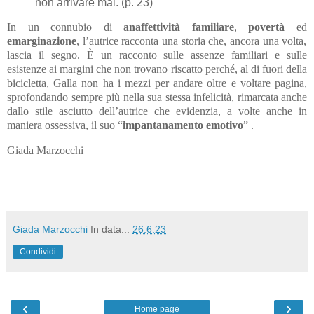
non arrivare mai. (p. 23)
In un connubio di
anaffettività familiare
,
povertà
ed
emarginazione
, l’autrice racconta una storia che, ancora una volta,
lascia il segno. È un racconto sulle assenze familiari e sulle
esistenze ai margini che non trovano riscatto perché, al di fuori della
bicicletta, Galla non ha i mezzi per andare oltre e voltare pagina,
sprofondando sempre più nella sua stessa infelicità, rimarcata anche
dallo stile asciutto dell’autrice che evidenzia, a volte anche in
maniera ossessiva, il suo “
impantanamento emotivo
” .
Giada Marzocchi
Giada Marzocchi
In data...
26.6.23
Condividi
‹
›
Home page