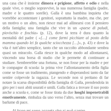
una casa che è insieme
dimora e prigione
,
affetto e odio
e nella
quale vive, o meglio sopravvive, la sua numerosa famiglia (padre,
madre e le quattro sorelle). Galla è una bambina inquieta che
vorrebbe accontentare i genitori, soprattutto la madre, ma che, per
un motivo o un altro, non riesce mai ad allinearsi con il pensiero
della famiglia; una famiglia che vive in un
«paese di paludi,
piovischio e foschia»
(p. 12), dove la terra è dura quanto la
mentalità del padre (
«[…] come farmi picchiare al posto della
mamma quando lei fa qualche sciocchezza […]»
, p. 43) e dove la
vita è tutt’altro semplice, tanto che un raccolto abbondante sembra
quasi un miracolo. Galla riesce in qualche modo ad allontanarsi,
vincendo una borsa di studio che le permette di continuare a
studiare. Sembrerebbe una fortuna, se non fosse per la madre e per
le compagne di scuola: la prima vive l’allontanamento della figlia
come se fosse un tradimento, piangendo e disperandosi tanto da far
sentire colpevole la ragazza. Le seconde non si peritano di far
notare la scarsa disponibilità della famiglia di Galla, prendendola in
giro per i suoi abiti usurati e umili. Galla fatica a trovare il suo posto
anche a scuola e, come se fosse tirata da due
luoghi impenetrabili
emotivamente
, rimbalza da uno verso l’altro, senza mai trovare un
barlume di pace.
Al liceo mi sono accorta che si può capire