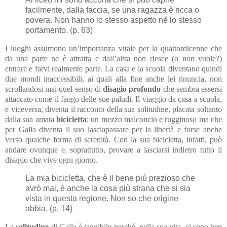
facilmente, dalla faccia, se una ragazza è ricca o
povera. Non hanno lo stesso aspetto né lo stesso
portamento. (p. 63)
I luoghi assumono un’importanza vitale per la quattordicenne che
da una parte ne è attratta e dall’altra non riesce (o non vuole?)
entrare e farvi realmente parte. La casa e la scuola diventano quindi
due mondi inaccessibili, ai quali alla fine anche lei rinuncia, non
scrollandosi mai quel senso di
disagio profondo
che sembra essersi
attaccato come il fango delle sue paludi. Il viaggio da casa a scuola,
e viceversa, diventa il racconto della sua solitudine, placata soltanto
dalla sua amata
bicicletta
; un mezzo malconcio e rugginoso ma che
per Galla diventa il suo lasciapassare per la libertà e forse anche
verso qualche forma di serenità. Con la sua bicicletta, infatti, può
andare ovunque e, soprattutto, provare a lasciarsi indietro tutto il
disagio che vive ogni giorno.
La mia bicicletta, che è il bene più prezioso che
avrò mai, è anche la cosa più strana che si sia
vista in questa regione. Non so che origine
abbia. (p. 14)
La
solitudine
di Galla è tangibile perché, nella sua vita, ci sono ben