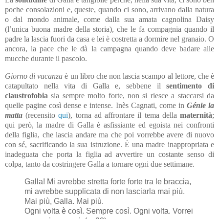
poche consolazioni e, queste, quando ci sono, arrivano dalla natura
o dal mondo animale, come dalla sua amata cagnolina Daisy
(l’unica buona madre della storia), che le fa compagnia quando il
padre la lascia fuori da casa e lei è costretta a dormire nel granaio. O
ancora, la pace che le dà la campagna quando deve badare alle
mucche durante il pascolo.
Giorno di vacanza
è un libro che non lascia scampo al lettore, che è
catapultato nella vita di Galla e, sebbene il
sentimento di
claustrofobia
sia sempre molto forte, non si riesce a staccarsi da
quelle pagine così dense e intense. Inès Cagnati, come in
Génie la
matta
(recensito
qui
), torna ad affrontare il tema della
maternità
;
qui però, la madre di Galla è asfissiante ed egoista nei confronti
della figlia, che lascia andare ma che poi vorrebbe
avere di nuovo
con sé, sacrificando la sua istruzione. È una madre inappropriata e
inadeguata che porta la figlia ad avvertire un costante senso di
colpa, tanto da costringere Galla a tornare ogni due settimane.
Galla! Mi avrebbe stretta forte forte tra le braccia,
mi avrebbe supplicata di non lasciarla mai più.
Mai più, Galla. Mai più.
Ogni volta è così. Sempre così. Ogni volta. Vorrei