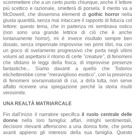
scommettere che a un certo punto chiunque, anche il lettore
più scettico e razionale, smetterà di porsela. Il merito va a
McDowell, che dissemina elementi di
gothic horror
nella
giusta quantità, senza mai intaccare il rapporto di fiducia col
lettore: questo tema, che in partenza mi sembrava ostico
(non sono una grande lettrice di ciò che è anche
lontanamente horror), mi è invece risultato sempre ben
dosato, senza impennate improvvise nei primi libri, ma con
un gioco di svelamento progressivo che porta negli ultimi
volumi ad aspettarsi il ritorno di certe
"creature"
, di fenomeni
che sfidano le leggi della fisica, di improvvise presenze
fantastiche... Siamo davanti a quello che Todorov
etichetterebbe come "meraviglioso esotico", con la presenza
di fenomeni sovrannaturali di cui, a dirla tutta, non serve
affatto ricevere una spiegazione perché la storia risulti
verosimile.
UNA REALTÀ MATRIARCALE
Fin dall'inizio il narratore specifica
il ruolo centrale delle
donne
nella loro famiglia: affari, intrighi sentimentali,
decisioni rilevanti afferiscono a una donna forte, che porta
avanti appieno gli interessi della sua famiglia. Questo