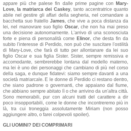
appare più che palese fin dalle prime pagine con
Mary-
Love, la matriarca dei Caskey
, tanto accentratrice quanto
abile nel gestire gli affari della segheria, nel comandare a
bacchetta suo fratello
James
, che vive a poca distanza da
lei, nel manovrare suo figlio
Oscar
, che non ha mai preso
una decisione autonomamente. L'arrivo di una sconosciuta
forte e piena di personalità come
Elinor
, che desta fin da
subito l'interesse di Perdido, non può che suscitare l'ostilità
di Mary-Love, che farà di tutto per allontanare da lei suo
figlio Oscar e sua figlia Sister. Sister, sempre remissiva e
accomodante, sembrerebbe lontana dal modello materno,
ma lei è uno dei personaggi che cambiano di più nel corso
della saga, e dunque fidatevi: siamo sempre davanti a una
società matriarcale. E le donne di Perdido ci restano dentro,
che siano padrone o governanti, che appaiano dal fiume,
che abbiano sempre abitato lì o che arrivino da un'altra città.
Sono memorabili, pur con alcuni tratti del carattere a dir
poco insopportabili, come le donne che incontreremo più in
là, tra cui troneggia assolutamente Miriam (non posso
aggiungere altro, o farei colpevoli spoiler).
GLI UOMINI? DEI COMPRIMARI