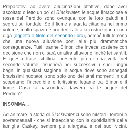
Preparatevi ad avere allucinazioni olfattive, dopo aver
ascoltato o letto un po' di
Blackwater
: le acque limacciose e
rosse del Perdido sono ovunque, con le loro paludi e i
segreti sul fondale. Se il fiume allaga la cittadina nel primo
volume, molto spazio è poi dedicato alla costruzione di una
diga (
oggetto e titolo del secondo libro
), perché tutti temono
che una nuova alluvione porti alle più drammatiche
conseguenze. Tutti, tranne Elinor, che invece sostiene con
decisione che non ci sarà un'altra alluvione finché lei sarà lì.
E questa frase sibillina, presente più di una volta nel
secondo volume, risuonerà nei successivi: i suoi lunghi
bagni in qualsiasi stagione in acque dove sono annegati
bravissimi nuotatori sono solo uno dei tanti momenti in cui
scopriamo l'incredibile e fortissimo legame tra Elinor e il
fiume. Cosa si nasconderà davvero tra le acque del
Perdido?
INSOMMA...
Ad animare la storia di
Blackwater
ci sono misteri - terreni e
sovrannaturali - che si intrecciano con la quotidianità della
famiglia Caskey, sempre più allargata, e dei suoi vicini.