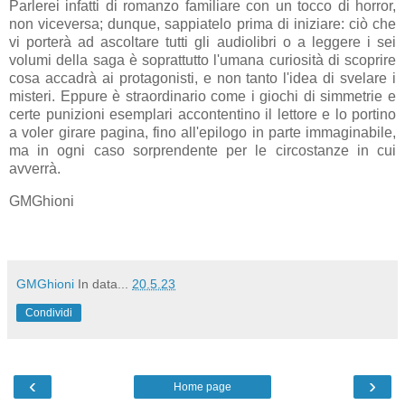
Parlerei infatti di romanzo familiare con un tocco di horror,
non viceversa; dunque, sappiatelo prima di iniziare: ciò che
vi porterà ad ascoltare tutti gli audiolibri o a leggere i sei
volumi della saga è soprattutto l'umana curiosità di scoprire
cosa accadrà ai protagonisti, e non tanto l'idea di svelare i
misteri. Eppure è straordinario come i giochi di simmetrie e
certe punizioni esemplari accontentino il lettore e lo portino
a voler girare pagina, fino all'epilogo in parte immaginabile,
ma in ogni caso sorprendente per le circostanze in cui
avverrà.
GMGhioni
GMGhioni
In data...
20.5.23
Condividi
‹
›
Home page