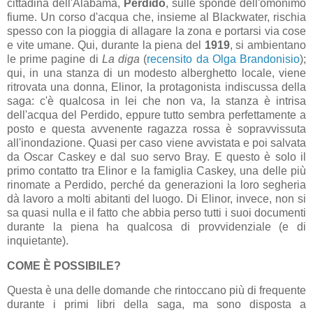
cittadina dell'Alabama,
Perdido
, sulle sponde dell'omonimo
fiume. Un corso d'acqua che, insieme al Blackwater, rischia
spesso con la pioggia di allagare la zona e portarsi via cose
e vite umane. Qui, durante la piena del
1919
, si ambientano
le prime pagine di
La diga
(
recensito da Olga Brandonisio
);
qui, in una stanza di un modesto alberghetto locale, viene
ritrovata una donna, Elinor, la protagonista indiscussa della
saga: c'è qualcosa in lei che non va, la stanza è intrisa
dell'acqua del Perdido, eppure tutto sembra perfettamente a
posto e questa avvenente ragazza rossa è sopravvissuta
all'inondazione. Quasi per caso viene avvistata e poi salvata
da Oscar Caskey e dal suo servo Bray. E questo è solo il
primo contatto tra Elinor e la famiglia Caskey, una delle più
rinomate a Perdido, perché da generazioni la loro segheria
dà lavoro a molti abitanti del luogo. Di Elinor, invece, non si
sa quasi nulla e il fatto che abbia perso tutti i suoi documenti
durante la piena ha qualcosa di provvidenziale (e di
inquietante).
COME È POSSIBILE?
Questa è una delle domande che rintoccano più di frequente
durante i primi libri della saga, ma sono disposta a