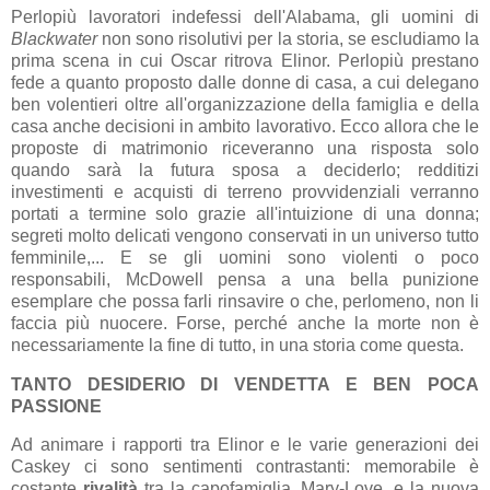
Perlopiù lavoratori indefessi dell'Alabama, gli uomini di
Blackwater
non sono risolutivi per la storia, se escludiamo la
prima scena in cui Oscar ritrova Elinor. Perlopiù prestano
fede a quanto proposto dalle donne di casa, a cui delegano
ben volentieri oltre all'organizzazione della famiglia e della
casa anche decisioni in ambito lavorativo. Ecco allora che le
proposte di matrimonio riceveranno una risposta solo
quando sarà la futura sposa a deciderlo; redditizi
investimenti e acquisti di terreno provvidenziali verranno
portati a termine solo grazie all'intuizione di una donna;
segreti molto delicati vengono conservati in un universo tutto
femminile,... E se gli uomini sono violenti o poco
responsabili, McDowell pensa a una bella punizione
esemplare che possa farli rinsavire o che, perlomeno, non li
faccia più nuocere. Forse, perché anche la morte non è
necessariamente la fine di tutto, in una storia come questa.
TANTO DESIDERIO DI VENDETTA E BEN POCA
PASSIONE
Ad animare i rapporti tra Elinor e le varie generazioni dei
Caskey ci sono sentimenti contrastanti: memorabile è
costante
rivalità
tra la capofamiglia, Mary-Love, e la nuova