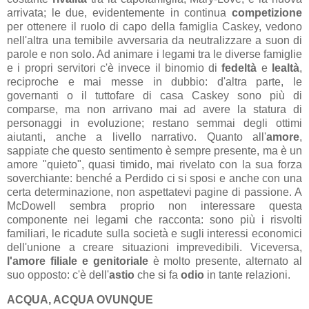
arrivata; le due, evidentemente in continua
competizione
per ottenere il ruolo di capo della famiglia Caskey, vedono
nell'altra una temibile avversaria da neutralizzare a suon di
parole e non solo. Ad animare i legami tra le diverse famiglie
e i propri servitori c'è invece il binomio di
fedeltà
e
lealtà
,
reciproche e mai messe in dubbio: d'altra parte, le
governanti o il tuttofare di casa Caskey sono più di
comparse, ma non arrivano mai ad avere la statura di
personaggi in evoluzione; restano semmai degli ottimi
aiutanti, anche a livello narrativo. Quanto all'
amore
,
sappiate che questo sentimento è sempre presente, ma è un
amore "quieto", quasi timido, mai rivelato con la sua forza
soverchiante: benché a Perdido ci si sposi e anche con una
certa determinazione, non aspettatevi pagine di passione. A
McDowell sembra proprio non interessare questa
componente nei legami che racconta: sono più i risvolti
familiari, le ricadute sulla società e sugli interessi economici
dell'unione a creare situazioni imprevedibili. Viceversa,
l'amore filiale e genitoriale
è molto presente, alternato al
suo opposto: c'è dell'
astio
che si fa
odio
in tante relazioni.
ACQUA, ACQUA OVUNQUE