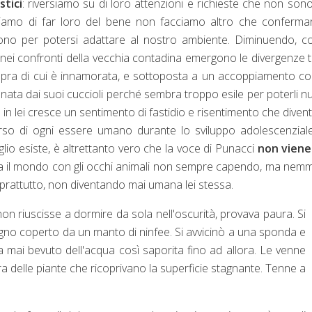
stici
: riversiamo su di loro attenzioni e richieste che non son
iamo di far loro del bene non facciamo altro che confermar
ivono per potersi adattare al nostro ambiente. Diminuendo, c
 nei confronti della vecchia contadina emergono le divergenze t
apra di cui è innamorata, e sottoposta a un accoppiamento c
anata dai suoi cuccioli perché sembra troppo esile per poterli nu
 in lei cresce un sentimento di fastidio e risentimento che diven
rso di ogni essere umano durante lo sviluppo adolescenzial
lio esiste, è altrettanto vero che la voce di Punacci
non viene
a il mondo con gli occhi animali non sempre capendo, ma ne
prattutto, non diventando mai umana lei stessa.
on riuscisse a dormire da sola nell'oscurità, provava paura. Si
agno coperto da un manto di ninfee. Si avvicinò a una sponda e
 mai bevuto dell'acqua così saporita fino ad allora. Le venne
a delle piante che ricoprivano la superficie stagnante. Tenne a