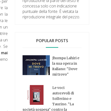
riproduzione di parte del testo è
o per
concessa solo con indicazione
e la
puntuale della fonte. È vietata la
on la
riproduzione integrale del pezzo.
ra le
on un
trire
ta un
POPULAR POSTS
e. Se
 mai
Jhumpa Lahiri e
mmeno
la sua opera in
italiano: "Dove
mi trovo"
Le voci
autorevoli di
Solferino e
Taurino. “La
società sospesa” contro la