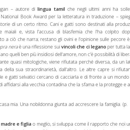
rugan – autore di
lingua tamil
che negli ultimi anni ha soll
l National Book Award per la letteratura in traduzione – spie
torie di un certo ritmo. Cani e gatti sono destinati alla produ
 maiali e, vista l'accusa di blasfemia che l'ha colpito do
nto a ciò che narra; restano gli ovini e l'opinione sulle pecore 
apra nera
è una riflessione sui
vincoli che ci legano
per tutta la 
iano quelli ben più insidiosi dell'amore, non c'è possibilità di liber
nte quasi mitologiche, viene rifiutata perché diversa, da un la
ella sua straordinarietà, dall'altro. Le altre capre si rifiuta
ile e gatti selvatici cercano di cacciarla e di fronte a un mondo
di affidarsi alla vecchia contadina che la sfama e la protegge e a
casa mia. Una nobildonna giunta ad accrescere la famiglia. (p.
a
madre e figlia
o meglio, si sviluppa come il rapporto che noi 