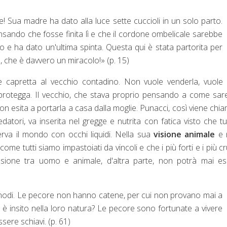
Sua madre ha dato alla luce sette cuccioli in un solo parto.
nsando che fosse finita lì e che il cordone ombelicale sarebbe
o e ha dato un'ultima spinta. Questa qui è stata partorita per
, che è davvero un miracolo!» (p. 15)
le capretta al vecchio contadino. Non vuole venderla, vuole
 protegga. Il vecchio, che stava proprio pensando a come sa
non esita a portarla a casa dalla moglie. Punacci, così viene chi
tori, va inserita nel gregge e nutrita con fatica visto che tut
erva il mondo con occhi liquidi. Nella sua
visione animale
e n
e tutti siamo impastoiati da vincoli e che i più forti e i più cr
nsione tra uomo e animale, d'altra parte, non potrà mai es
 nodi. Le pecore non hanno catene, per cui non provano mai a
i è insito nella loro natura? Le pecore sono fortunate a vivere
ere schiavi. (p. 61)