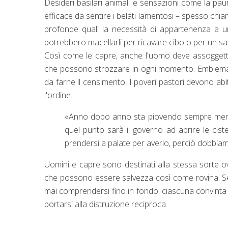
Desideri basilari animali e sensazioni come la pau
efficace da sentire i belati lamentosi – spesso chia
profonde quali la necessità di appartenenza a u
potrebbero macellarli per ricavare cibo o per un sac
Così come le capre, anche l'uomo deve assogget
che possono strozzare in ogni momento. Emblematic
da farne il censimento. I poveri pastori devono abit
l'ordine.
«Anno dopo anno sta piovendo sempre meno. 
quel punto sarà il governo ad aprire le cist
prendersi a palate per averlo, perciò dobbiamo 
Uomini e capre sono destinati alla stessa sorte
che possono essere salvezza così come rovina. 
mai comprendersi fino in fondo: ciascuna convinta
portarsi alla distruzione reciproca.