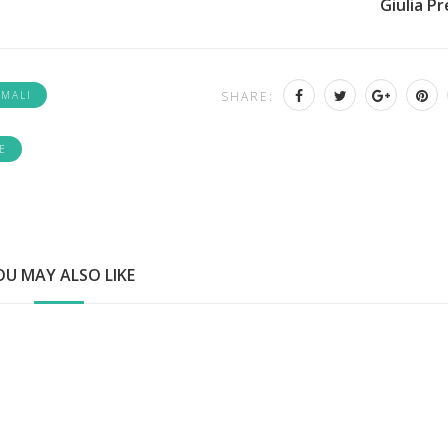
Giulia P
IMALI
SHARE:
E
OU MAY ALSO LIKE