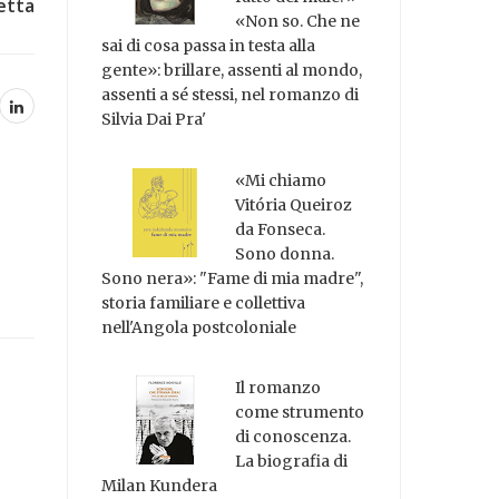
retta
«Non so. Che ne
sai di cosa passa in testa alla
gente»: brillare, assenti al mondo,
assenti a sé stessi, nel romanzo di
Silvia Dai Pra'
«Mi chiamo
Vitória Queiroz
da Fonseca.
Sono donna.
Sono nera»: "Fame di mia madre",
storia familiare e collettiva
nell'Angola postcoloniale
Il romanzo
come strumento
di conoscenza.
La biografia di
Milan Kundera