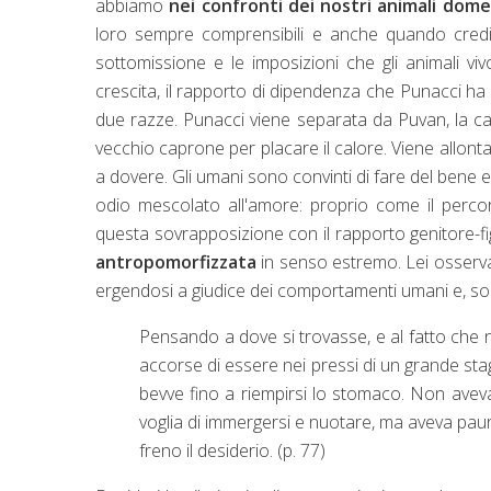
abbiamo
nei confronti dei nostri animali dome
loro sempre comprensibili e anche quando cred
sottomissione e le imposizioni che gli animali v
crescita, il rapporto di dipendenza che Punacci ha
due razze. Punacci viene separata da Puvan, la c
vecchio caprone per placare il calore. Viene allont
a dovere. Gli umani sono convinti di fare del bene e
odio mescolato all'amore: proprio come il perco
questa sovrapposizione con il rapporto genitore-fig
antropomorfizzata
in senso estremo. Lei osserv
ergendosi a giudice dei comportamenti umani e, so
Pensando a dove si trovasse, e al fatto che n
accorse di essere nei pressi di un grande st
bevve fino a riempirsi lo stomaco. Non aveva
voglia di immergersi e nuotare, ma aveva paur
freno il desiderio. (p. 77)