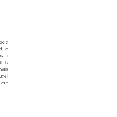
 solo
rebbe
amata
ti la
ella
udeli
sere