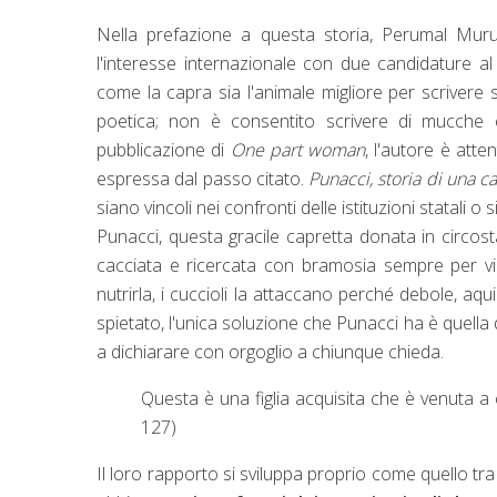
Nella prefazione a questa storia, Perumal Mu
l'interesse internazionale con due candidature a
come la capra sia l'animale migliore per scrivere s
poetica; non è consentito scrivere di mucche e
pubblicazione di
One part woman
, l'autore è atte
espressa dal passo citato.
Punacci, storia di una c
siano vincoli nei confronti delle istituzioni statali o s
Punacci, questa gracile capretta donata in circosta
cacciata e ricercata con bramosia sempre per via d
nutrirla, i cuccioli la attaccano perché debole, aqu
spietato, l'unica soluzione che Punacci ha è quella 
a dichiarare con orgoglio a chiunque chieda.
Questa è una figlia acquisita che è venuta a 
127)
Il loro rapporto si sviluppa proprio come quello tr