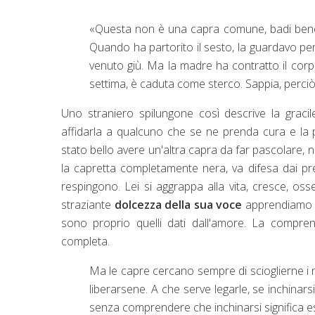
«Questa non è una capra comune, badi bene! 
Quando ha partorito il sesto, la guardavo pe
venuto giù. Ma la madre ha contratto il corp
settima, è caduta come sterco. Sappia, perciò
Uno straniero spilungone così descrive la graci
affidarla a qualcuno che se ne prenda cura e la
stato bello avere un'altra capra da far pascolare, 
la capretta completamente nera, va difesa dai preda
respingono. Lei si aggrappa alla vita, cresce, oss
straziante
dolcezza della sua voce
apprendiamo com
sono proprio quelli dati dall'amore. La compre
completa.
Ma le capre cercano sempre di scioglierne i
liberarsene. A che serve legarle, se inchinars
senza comprendere che inchinarsi significa ess