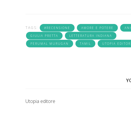
TAGS:
#RECENSIONE
AMORE E POTERE
AN
GIULIA PRETTA
LETTERATURA INDIANA
PERUMAL MURUGAN
TAMIL
UTOPIA EDITOR
Y
Utopia editore