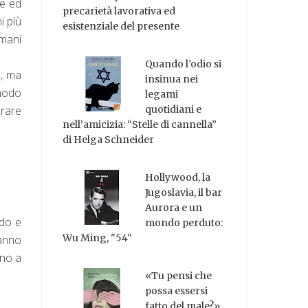
ce ed
precarietà lavorativa ed
i più
esistenziale del presente
umani
Quando l’odio si
, ma
insinua nei
 modo
legami
arare
quotidiani e
nell’amicizia: “Stelle di cannella”
di Helga Schneider
Hollywood, la
Jugoslavia, il bar
Aurora e un
ndo e
mondo perduto:
Wu Ming, "54"
ranno
ino a
«Tu pensi che
possa essersi
fatto del male?»