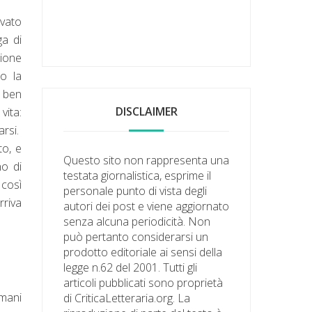
evato
ga di
zione
po la
è ben
DISCLAIMER
vita:
arsi.
to, e
Questo sito non rappresenta una
no di
testata giornalistica, esprime il
 così
personale punto di vista degli
rriva
autori dei post e viene aggiornato
senza alcuna periodicità. Non
può pertanto considerarsi un
prodotto editoriale ai sensi della
legge n.62 del 2001. Tutti gli
articoli pubblicati sono proprietà
umani
di CriticaLetteraria.org. La