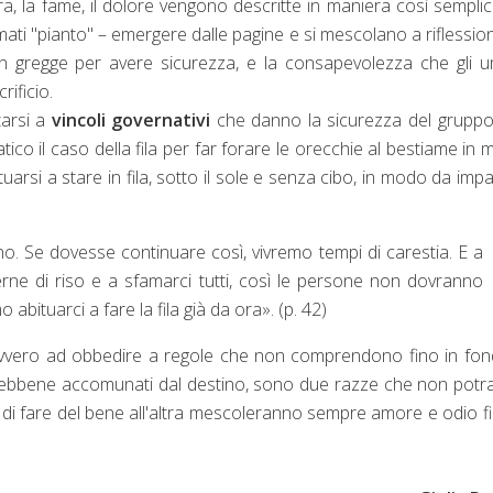
ra, la fame, il dolore vengono descritte in maniera così sempli
mati "pianto" – emergere dalle pagine e si mescolano a riflession
n gregge per avere sicurezza, e la consapevolezza che gli 
rificio.
tarsi a
vincoli governativi
che danno la sicurezza del gruppo
o il caso della fila per far forare le orecchie al bestiame in
uarsi a stare in fila, sotto il sole e senza cibo, in modo da imp
Se dovesse continuare così, vivremo tempi di carestia. E a
erne di riso e a sfamarci tutti, così le persone non dovranno
abituarci a fare la fila già da ora». (p. 42)
 ovvero ad obbedire a regole che non comprendono fino in fo
Sebbene accomunati dal destino, sono due razze che non pot
 di fare del bene all'altra mescoleranno sempre amore e odio f