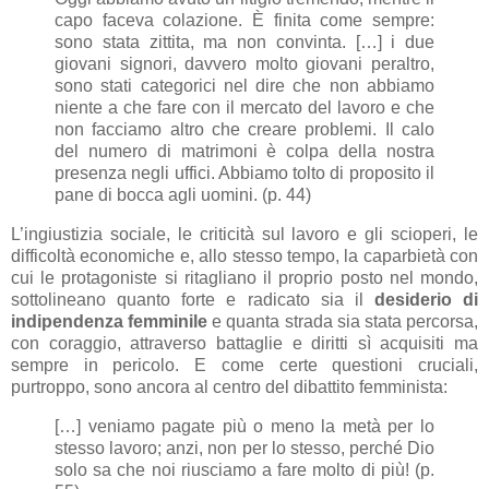
capo faceva colazione. È finita come sempre:
sono stata zittita, ma non convinta. […] i due
giovani signori, davvero molto giovani peraltro,
sono stati categorici nel dire che non abbiamo
niente a che fare con il mercato del lavoro e che
non facciamo altro che creare problemi. Il calo
del numero di matrimoni è colpa della nostra
presenza negli uffici. Abbiamo tolto di proposito il
pane di bocca agli uomini. (p. 44)
L’ingiustizia sociale, le criticità sul lavoro e gli scioperi, le
difficoltà economiche e, allo stesso tempo, la caparbietà con
cui le protagoniste si ritagliano il proprio posto nel mondo,
sottolineano quanto forte e radicato sia il
desiderio di
indipendenza femminile
e quanta strada sia stata percorsa,
con coraggio, attraverso battaglie e diritti sì acquisiti ma
sempre in pericolo. E come certe questioni cruciali,
purtroppo, sono ancora al centro del dibattito femminista:
[…] veniamo pagate più o meno la metà per lo
stesso lavoro; anzi, non per lo stesso, perché Dio
solo sa che noi riusciamo a fare molto di più! (p.