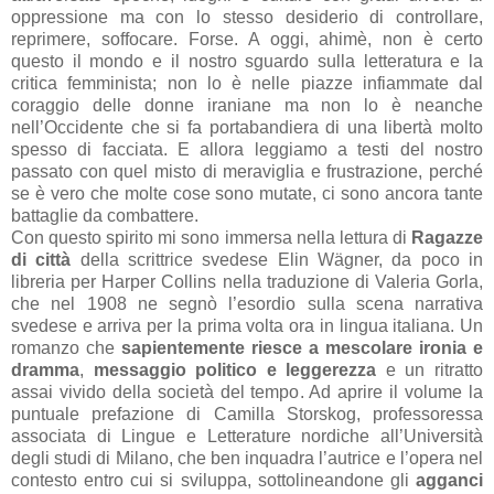
oppressione ma con lo stesso desiderio di controllare,
reprimere, soffocare. Forse. A oggi, ahimè, non è certo
questo il mondo e il nostro sguardo sulla letteratura e la
critica femminista; non lo è nelle piazze infiammate dal
coraggio delle donne iraniane ma non lo è neanche
nell’Occidente che si fa portabandiera di una libertà molto
spesso di facciata. E allora leggiamo a testi del nostro
passato con quel misto di meraviglia e frustrazione, perché
se è vero che molte cose sono mutate, ci sono ancora tante
battaglie da combattere.
Con questo spirito mi sono immersa nella lettura di
Ragazze
di città
della scrittrice svedese Elin Wägner, da poco in
libreria per Harper Collins nella traduzione di Valeria Gorla,
che nel 1908 ne segnò l’esordio sulla scena narrativa
svedese e arriva per la prima volta ora in lingua italiana. Un
romanzo che
sapientemente riesce a mescolare ironia e
dramma
,
messaggio politico e leggerezza
e un ritratto
assai vivido della società del tempo. Ad aprire il volume la
puntuale prefazione di Camilla Storskog, professoressa
associata di Lingue e Letterature nordiche all’Università
degli studi di Milano, che ben inquadra l’autrice e l’opera nel
contesto entro cui si sviluppa, sottolineandone gli
agganci