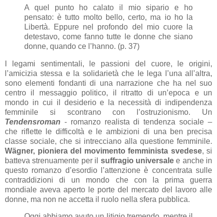
A quel punto ho calato il mio sipario e ho
pensato: è tutto molto bello, certo, ma io ho la
Libertà. Eppure nel profondo del mio cuore la
detestavo, come fanno tutte le donne che siano
donne, quando ce l’hanno. (p. 37)
I legami sentimentali, le passioni del cuore, le origini,
l’amicizia stessa e la solidarietà che le lega l’una all’altra,
sono elementi fondanti di una narrazione che ha nel suo
centro il messaggio politico, il ritratto di un’epoca e un
mondo in cui il desiderio e la necessità di indipendenza
femminile si scontrano con l’ostruzionismo. Un
Tendensroman
- romanzo realista di tendenza sociale –
che riflette le difficoltà e le ambizioni di una ben precisa
classe sociale, che si intrecciano alla questione femminile.
Wägner, pioniera del movimento femminista svedese
, si
batteva strenuamente per il
suffragio universale
e anche in
questo romanzo d’esordio l’attenzione è concentrata sulle
contraddizioni di un mondo che con la prima guerra
mondiale aveva aperto le porte del mercato del lavoro alle
donne, ma non ne accetta il ruolo nella sfera pubblica.
Oggi abbiamo avuto un litigio tremendo, mentre il