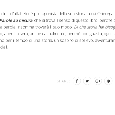
luso l’alfabeto, è protagonista della sua storia a cui Chierega
Parole su misura
, che si trova il senso di questo libro, perché c
sua parola, insomma troverà il suo modo.
Di che storia hai biso
o, aperti la sera, anche casualmente, perché non guasta, ogni t
eno per il tempo di una storia, un sospiro di sollievo, avventura
iali.
SHARE: