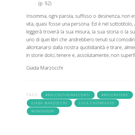
(p. 92)
Insomma, ogni parola, suffisso o desinenza, non esc
vita, quasi fosse una persona. Ed è nel sottotitolo
,
leggerà troverà la sua misura, la sua storia o la 
uno di quei libri che andrebbero tenuti sul comodin
allontanarsi dalla nostra quotidianità e tirare, alm
in storie dolci, tenere e, assolutamente, non superfic
Giada Marzocchi
TAGS:
#RACCOLTADIRACCONTI
#RECENSIONE
GIADA MARZOCCHI
LUCA CHIEREGATO
MONDADORI