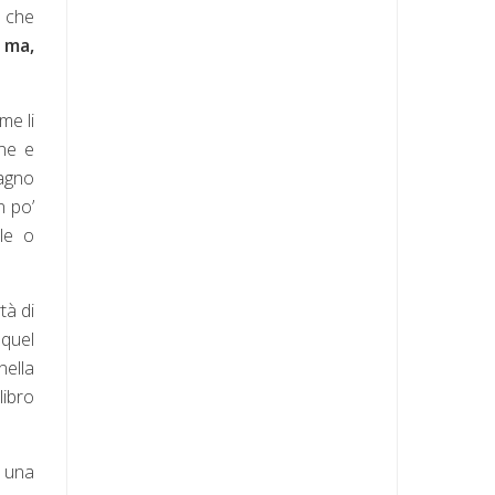
a che
, ma,
me li
ine e
ragno
n po’
ale o
rtà di
 quel
nella
libro
o una