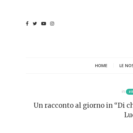
HOME
LE NO
in
#
Un racconto al giorno in “Di ch
Lu