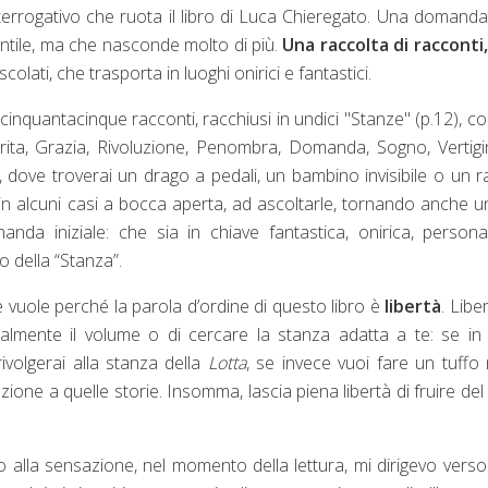
terrogativo che ruota il libro di Luca Chieregato. Una domand
ntile, ma che nasconde molto di più.
Una raccolta di racconti
scolati, che trasporta in luoghi onirici e fantastici.
a cinquantacinque racconti, racchiusi in undici "Stanze" (p.12), co
Ferita, Grazia, Rivoluzione, Penombra, Domanda, Sogno, Vertig
dove troverai un drago a pedali, un bambino invisibile o un 
in alcuni casi a bocca aperta, ad ascoltarle, tornando anche u
nda iniziale: che sia in chiave fantastica, onirica, person
o della “Stanza”.
he vuole perché la parola d’ordine di questo libro è
libertà
. Libe
sualmente il volume o di cercare la stanza adatta a te: se in
ivolgerai alla stanza della
Lotta
, se invece vuoi fare un tuffo 
zione a quelle storie. Insomma, lascia piena libertà di fruire del 
o alla sensazione, nel momento della lettura, mi dirigevo vers