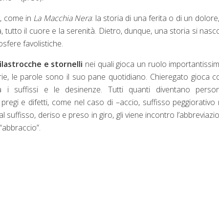
i, come in
La Macchia Nera
: la storia di una ferita o di un dolore
tutto il cuore e la serenità. Dietro, dunque, una storia si nas
sfere favolistiche.
filastrocche e stornelli
nei quali gioca un ruolo importantissim
rie, le parole sono il suo pane quotidiano. Chieregato gioca c
a i suffissi e le desinenze. Tutti quanti diventano person
regi e difetti, come nel caso di –accio, suffisso peggiorativo 
 al suffisso, deriso e preso in giro, gli viene incontro l’abbreviazi
“abbraccio”.