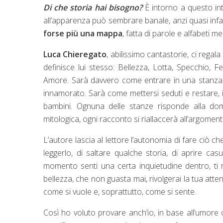
Di che storia hai bisogno?
È intorno a questo in
all’apparenza può sembrare banale, anzi quasi infa
forse più una mappa
, fatta di parole e alfabeti me
Luca Chieregato
, abilissimo cantastorie, ci regal
definisce lui stesso: Bellezza, Lotta, Specchio, 
Amore. Sarà davvero come entrare in una stanza, 
innamorato. Sarà come mettersi seduti e restare, 
bambini. Ognuna delle stanze risponde alla doma
mitologica, ogni racconto si riallaccerà all’argoment
L’autore lascia al lettore l’autonomia di fare ciò c
leggerlo, di saltare qualche storia, di aprire ca
momento senti una certa inquietudine dentro, ti r
bellezza, che non guasta mai, rivolgerai la tua atten
come si vuole e, soprattutto, come si sente.
Così ho voluto provare anch’io, in base all’umore 