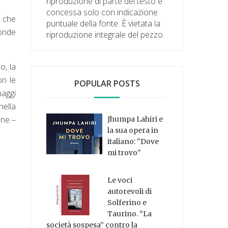
riproduzione di parte del testo è
concessa solo con indicazione
, che
puntuale della fonte. È vietata la
conde
riproduzione integrale del pezzo.
o, la
on le
POPULAR POSTS
aggi
nella
one –
Jhumpa Lahiri e
la sua opera in
italiano: "Dove
mi trovo"
Le voci
autorevoli di
Solferino e
Taurino. “La
società sospesa” contro la