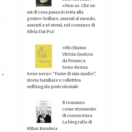
«Non so. Che ne
sai di cosa passa in testa alla
gente»: brillare, assenti al mondo,
assenti a sé stessi, nel romanzo di
Silvia Dai Pra'
«Mi chiamo
Vitória Queiroz
da Fonseca.
Sono donna.
Sono nera»: "Fame di mia madre",
storia familiare e collettiva
nell'Angola postcoloniale
Il romanzo
come strumento
di conoscenza.
La biografia di
Milan Kundera