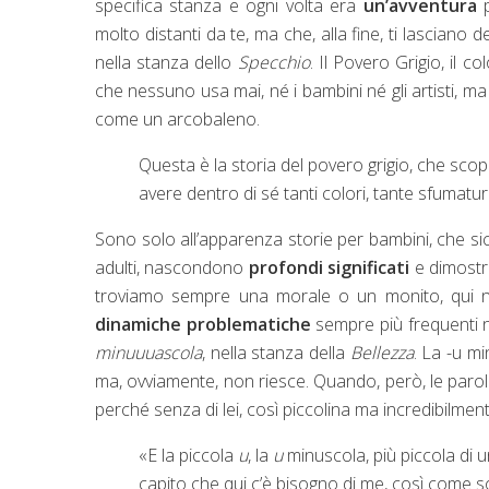
specifica stanza e ogni volta era
un’avventura
p
molto distanti da te, ma che, alla fine, ti lasciano
nella stanza dello
Specchio
. Il Povero Grigio, il 
che nessuno usa mai, né i bambini né gli artisti, ma
come un arcobaleno.
Questa è la storia del povero grigio, che scop
avere dentro di sé tanti colori, tante sfumatur
Sono solo all’apparenza storie per bambini, che s
adulti, nascondono
profondi significati
e dimostr
troviamo sempre una morale o un monito, qui n
dinamiche problematiche
sempre più frequenti nei
minuuuascola
, nella stanza della
Bellezza
. La -u m
ma, ovviamente, non riesce. Quando, però, le paro
perché senza di lei, così piccolina ma incredibilm
«
E la piccola
u
, la
u
minuscola, più piccola di un
capito che qui c’è bisogno di me, così come 