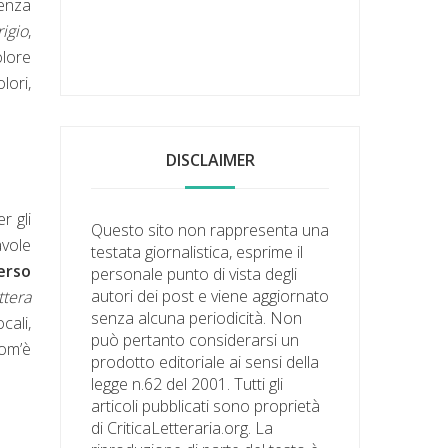
renza
igio
,
olore
lori,
DISCLAIMER
r gli
Questo sito non rappresenta una
avole
testata giornalistica, esprime il
erso
personale punto di vista degli
autori dei post e viene aggiornato
ttera
senza alcuna periodicità. Non
cali,
può pertanto considerarsi un
com’è
prodotto editoriale ai sensi della
legge n.62 del 2001. Tutti gli
articoli pubblicati sono proprietà
di CriticaLetteraria.org. La