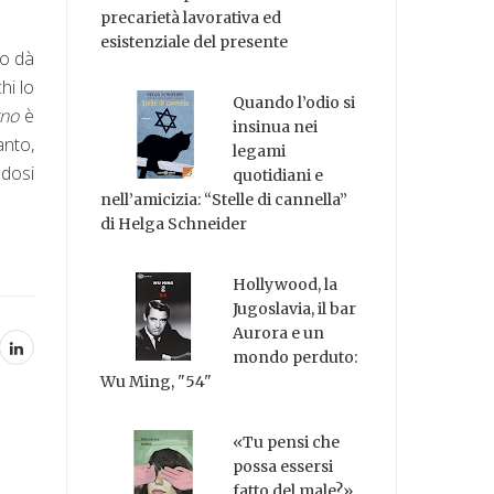
precarietà lavorativa ed
esistenziale del presente
to dà
hi lo
Quando l’odio si
gno
è
insinua nei
anto,
legami
ndosi
quotidiani e
nell’amicizia: “Stelle di cannella”
di Helga Schneider
Hollywood, la
Jugoslavia, il bar
Aurora e un
mondo perduto:
Wu Ming, "54"
«Tu pensi che
possa essersi
fatto del male?»