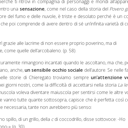
erché ti ritrovi in compagnia di personaggi e mondi all’appa
 dentro una
sensazione
, come nel caso della storia del
Povero gr
colore del fumo e delle nuvole, è triste e desolato perché è un c
 che poi comprende di avere dentro di sé un’infinita varietà di co
rì grazie alle lacrime di non essere proprio poverino, ma di
e, come quelle dell’arcobaleno. (p. 58).
icuramente rimangono incantati quando le ascoltano, ma che, pe
ano, anche,
un sensibile occhio sociale
dell’autore. Se nelle f
elle storie di Chieregato troviamo sempre
un’attenzione v
 giorni nostri, come la difficoltà di accettarsi nella storia
La le
inuscola voleva diventare maiuscola per sentirsi come le altre vo
le vanno tutte quante sottosopra, capisce che è perfetta così 
ente necessaria, tante non avrebbero più senso:
o spillo, di un grillo, della
c
di coccodrillo, disse sottovoce: -Ho
sono-
»
(p. 30).