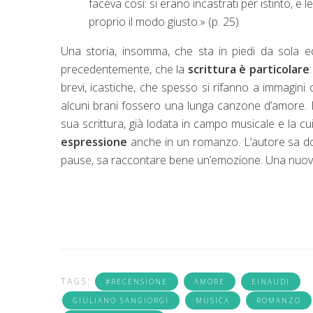
faceva così: si erano incastrati per istinto,
proprio il modo giusto.» (p. 25)
Una storia, insomma, che sta in piedi da sola ed
precedentemente, che la
scrittura è particolare
brevi, icastiche, che spesso si rifanno a immagini
alcuni brani fossero una lunga canzone d’amore. 
sua scrittura, già lodata in campo musicale e la cui
espressione
anche in un romanzo. L’autore sa dosa
pause, sa raccontare bene un’emozione. Una nuova
TAGS:
#RECENSIONE
AMORE
EINAUDI
GIULIANO SANGIORGI
MUSICA
ROMANZO