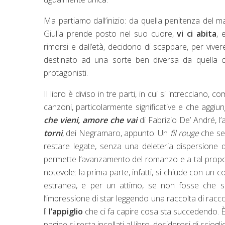
Ma partiamo dall’inizio: da quella penitenza del m
Giulia prende posto nel suo cuore,
vi ci abita
, 
rimorsi e dall’età, decidono di scappare, per viver
destinato ad una sorte ben diversa da quella c
protagonisti.
Il libro è diviso in tre parti, in cui si intrecciano
canzoni, particolarmente significative e che aggiu
che vieni, amore che vai
di Fabrizio De’ André, l’
torni
, dei Negramaro, appunto. Un
fil rouge
che s
restare legate, senza una deleteria dispersione d
permette l’avanzamento del romanzo e a tal propo
notevole: la prima parte, infatti, si chiude con un
estranea, e per un attimo, se non fosse che s
l’impressione di star leggendo una raccolta di rac
lì
l’appiglio
che ci fa capire cosa sta succedendo. È
pagine si resta incollati al libro, desiderosi di sciogli