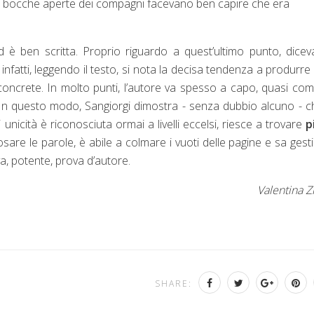
 e le bocche aperte dei compagni facevano ben capire che era
 è ben scritta. Proprio riguardo a quest’ultimo punto, dice
: infatti, leggendo il testo, si nota la decisa tendenza a produrre 
 concrete. In molto punti, l’autore va spesso a capo, quasi co
In questo modo, Sangiorgi dimostra - senza dubbio alcuno - c
 unicità è riconosciuta ormai a livelli eccelsi, riesce a trovare
p
re le parole, è abile a colmare i vuoti delle pagine e sa gesti
, potente, prova d’autore.
Valentina 
SHARE: