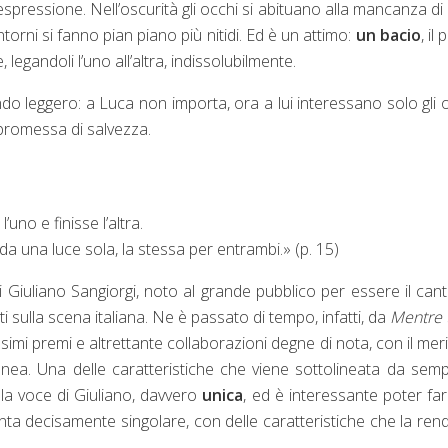
espressione. Nell’oscurità gli occhi si abituano alla mancanza di 
torni si fanno pian piano più nitidi. Ed è un attimo:
un bacio
, il
legandoli l’uno all’altra, indissolubilmente.
fondo leggero: a Luca non importa, ora a lui interessano solo gli 
 promessa di salvezza.
uno e finisse l’altra.
a una luce sola, la stessa per entrambi.» (p. 15)
i Giuliano Sangiorgi, noto al grande pubblico per essere il can
sulla scena italiana. Ne è passato di tempo, infatti, da
Mentre 
imi premi e altrettante collaborazioni degne di nota, con il meri
ea. Una delle caratteristiche che viene sottolineata da sem
ella voce di Giuliano, davvero
unica
, ed è interessante poter fa
enta decisamente singolare, con delle caratteristiche che la re