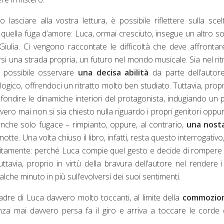
asciare alla vostra lettura, è possibile riflettere sulla scel
 quella fuga d’amore: Luca, ormai cresciuto, insegue un altro s
Giulia. Ci vengono raccontate le difficoltà che deve affrontar
irsi una strada propria, un futuro nel mondo musicale. Sia nel rit
 possibile osservare
una decisa abilità
da parte dell’autor
ogico, offrendoci un ritratto molto ben studiato. Tuttavia, propr
fondire le dinamiche interiori del protagonista, indugiando un p
vvero mai non si sia chiesto nulla riguardo i propri genitori oppu
nche solo fugace – rimpianto, oppure, al contrario,
una nosta
notte. Una volta chiuso il libro, infatti, resta questo interrogativo
ositamente: perché Luca compie quel gesto e decide di rompere
tavia, proprio in virtù della bravura dell’autore nel rendere i
che minuto in più sull’evolversi dei suoi sentimenti.
adre di Luca davvero molto toccanti, al limite della
commozio
nza mai davvero persa fa il giro e arriva a toccare le corde 