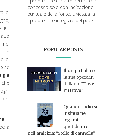
riproduzione di parte del testo è
concessa solo con indicazione
ta di
puntuale della fonte. È vietata la
ogno,
riproduzione integrale del pezzo.
e e i
ratto
e nel
POPULAR POSTS
io in
o’ di
re se
Jhumpa Lahiri e
lgia
la sua opera in
, che
italiano: "Dove
 ogni
mi trovo"
 toni
Quando l’odio si
insinua nei
ne
. Il
legami
della
quotidiani e
nell’amicizia: “Stelle di cannella”