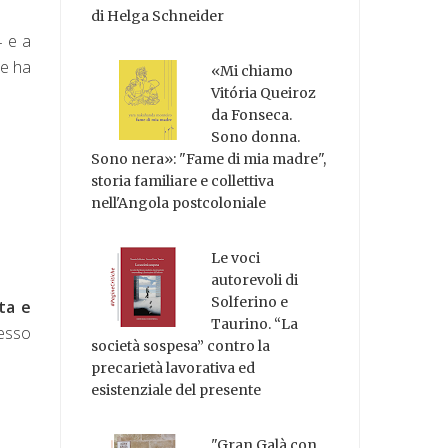
di Helga Schneider
4 e a
he ha
«Mi chiamo
Vitória Queiroz
da Fonseca.
Sono donna.
Sono nera»: "Fame di mia madre",
storia familiare e collettiva
nell'Angola postcoloniale
Le voci
autorevoli di
Solferino e
ta e
Taurino. “La
cesso
società sospesa” contro la
precarietà lavorativa ed
esistenziale del presente
"Gran Galà con