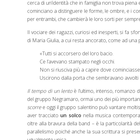
cerca di un’identità che in famiglia non trova piena 
cominciano a distinguere le forme, le ombre, e i con
per entrambi, che cambierà le loro sorti per sempre, 
Il vociare dei ragazzi, curiosi ed inesperti, si fa s
di Maria Giulia, a cui resta ancorato, come ad una
«Tutti si accorsero del loro bacio.
Ce l’avevano stampato negli occhi.
Non si riusciva più a capire dove cominciasse l’
Uscirono dalla porta che sembravano avvolti d
Il tempo di un lento
è l’ultimo, intenso, romanzo d
del gruppo Negramaro, ormai uno dei più importanti 
scorre
e oggi il gruppo salentino può vantare moltiss
aver tracciato
un solco
nella musica contemporan
oltre alla bravura della band – è la particolarità d
parallelismo poiché anche la sua scrittura si pres
ugualmente unica.