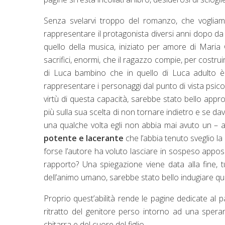
Senza svelarvi troppo del romanzo, che vogliamo l
rappresentare il protagonista diversi anni dopo da
quello della musica, iniziato per amore di Maria 
sacrifici, enormi, che il ragazzo compie, per costru
di Luca bambino che in quello di Luca adulto è
rappresentare i personaggi dal punto di vista psicol
virtù di questa capacità, sarebbe stato bello appro
più sulla sua scelta di non tornare indietro e se da
una qualche volta egli non abbia mai avuto un – a
potente e lacerante
che l’abbia tenuto sveglio la 
forse l’autore ha voluto lasciare in sospeso app
rapporto? Una spiegazione viene data alla fine, tut
dell’animo umano, sarebbe stato bello indugiare qual
Proprio quest’abilità rende le pagine dedicate al p
ritratto del genitore perso intorno ad una spera
chitarra e del cuore del figlio.