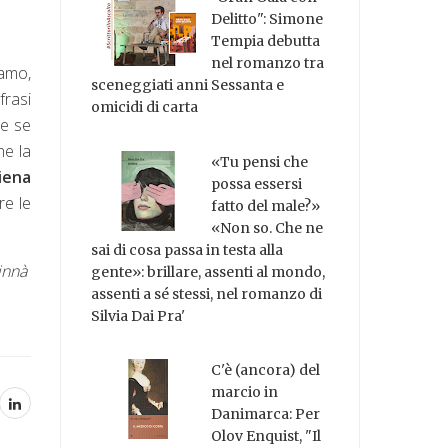
Delitto": Simone
Tempia debutta
nel romanzo tra
vamo,
sceneggiati anni Sessanta e
frasi
omicidi di carta
me se
he la
«Tu pensi che
iena
possa essersi
re le
fatto del male?»
«Non so. Che ne
sai di cosa passa in testa alla
Zinnà
gente»: brillare, assenti al mondo,
assenti a sé stessi, nel romanzo di
Silvia Dai Pra'
C'è (ancora) del
marcio in
Danimarca: Per
Olov Enquist, "Il