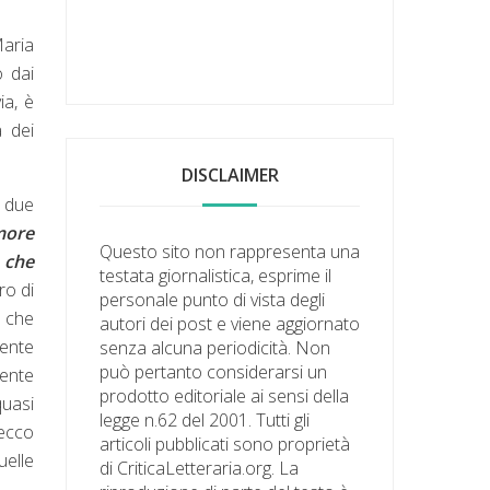
Maria
o dai
ia, è
 dei
DISCLAIMER
i due
ore
Questo sito non rappresenta una
 che
testata giornalistica, esprime il
ro di
personale punto di vista degli
, che
autori dei post e viene aggiornato
mente
senza alcuna periodicità. Non
può pertanto considerarsi un
mente
prodotto editoriale ai sensi della
uasi
legge n.62 del 2001. Tutti gli
 ecco
articoli pubblicati sono proprietà
uelle
di CriticaLetteraria.org. La