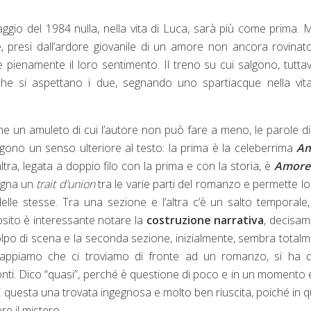
aggio del 1984 nulla, nella vita di Luca, sarà più come prima. 
e, presi dall’ardore giovanile di un amore non ancora rovinat
e pienamente il loro sentimento. Il treno su cui salgono, tuttav
he si aspettano i due, segnando uno spartiacque nella vita
, come un amuleto di cui l’autore non può fare a meno, le parole d
ngono un senso ulteriore al testo: la prima è la celeberrima
Am
altra, legata a doppio filo con la prima e con la storia, è
Amore
egna un
trait d’union
tra le varie parti del romanzo e permette lo
elle stesse. Tra una sezione e l’altra c’è un salto temporale
sito è interessante notare la
costruzione narrativa
, decisa
 colpo di scena e la seconda sezione, inizialmente, sembra total
appiamo che ci troviamo di fronte ad un romanzo, si ha q
conti. Dico “quasi”, perché è questione di poco e in un momento
 questa una trovata ingegnosa e molto ben riuscita, poiché in q
ere il mistero.