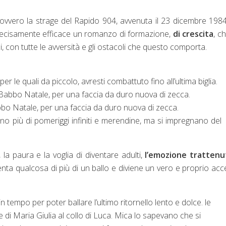
 ovvero la strage del Rapido 904, avvenuta il 23 dicembre 198
ra decisamente efficace un romanzo di formazione,
di crescita
, c
, con tutte le avversità e gli ostacoli che questo comporta.
er le quali da piccolo, avresti combattuto fino all’ultima biglia.
 a Babbo Natale, per una faccia da duro nuova di zecca.
Babbo Natale, per una faccia da duro nuova di zecca.
ano più di pomeriggi infiniti e merendine, ma si impregnano del
la paura e la voglia di diventare adulti,
l’emozione trattenu
venta qualcosa di più di un ballo e diviene un vero e proprio ac
 tempo per poter ballare l’ultimo ritornello lento e dolce. le
le di Maria Giulia al collo di Luca. Mica lo sapevano che si