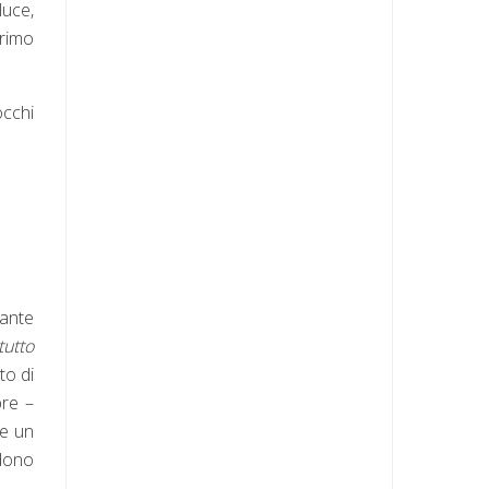
luce,
 primo
occhi
tante
tutto
to di
pre –
re un
ndono