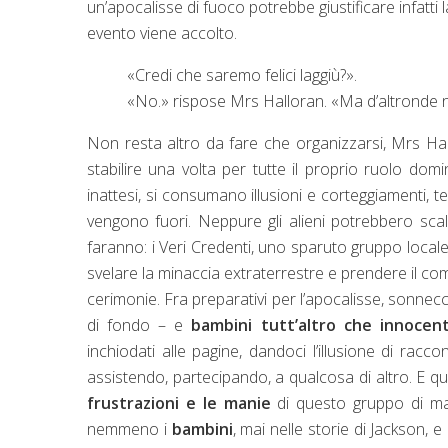
un’apocalisse di fuoco potrebbe giustificare infatti 
evento viene accolto.
«Credi che saremo felici laggiù?».
«No.» rispose Mrs Halloran. «Ma d’altronde no
Non resta altro da fare che organizzarsi, Mrs Ha
stabilire una volta per tutte il proprio ruolo domi
inattesi, si consumano illusioni e corteggiamenti, te
vengono fuori. Neppure gli alieni potrebbero scalf
faranno: i Veri Credenti, uno sparuto gruppo locale 
svelare la minaccia extraterrestre e prendere il c
cerimonie. Fra preparativi per l’apocalisse, sonnecc
di fondo – e
bambini tutt’altro che innocent
inchiodati alle pagine, dandoci l’illusione di racc
assistendo, partecipando, a qualcosa di altro. E qu
frustrazioni e le manie
di questo gruppo di mat
nemmeno i
bambini
, mai nelle storie di Jackson, e