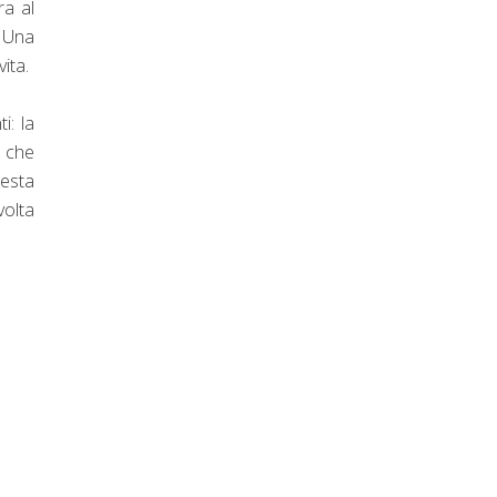
ra al
. Una
vita.
i: la
e che
esta
volta