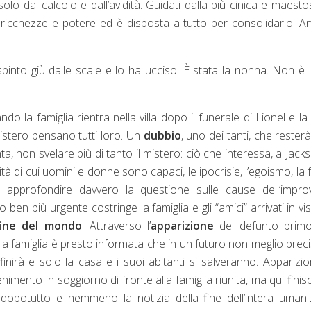
lo dal calcolo e dall’avidità. Guidati dalla più cinica e maesto
 ricchezze e potere ed è disposta a tutto per consolidarlo. A
pinto giù dalle scale e lo ha ucciso. È stata la nonna. Non è
 la famiglia rientra nella villa dopo il funerale di Lionel e la f
stero pensano tutti loro. Un
dubbio
, uno dei tanti, che resterà
, non svelare più di tanto il mistero: ciò che interessa, a Jack
à di cui uomini e donne sono capaci, le ipocrisie, l’egoismo, la fo
profondire davvero la questione sulle cause dell’improv
en più urgente costringe la famiglia e gli “amici” arrivati in vis
fine del mondo
. Attraverso l’
apparizione
del defunto prim
a famiglia è presto informata che in un futuro non meglio prec
irà e solo la casa e i suoi abitanti si salveranno. Apparizi
ento in soggiorno di fronte alla famiglia riunita, ma qui fini
dopotutto e nemmeno la notizia della fine dell’intera umani