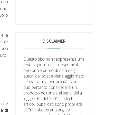
 una
ione:
avoro
 è la
DISCLAIMER
ompie
ui si
curo.
Questo sito non rappresenta una
testata giornalistica, esprime il
personale punto di vista degli
autori dei post e viene aggiornato
senza alcuna periodicità. Non
può pertanto considerarsi un
prodotto editoriale ai sensi della
legge n.62 del 2001. Tutti gli
, che
articoli pubblicati sono proprietà
di CriticaLetteraria.org. La
ia di