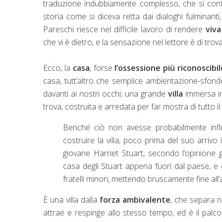
traduzione indubbiamente complesso, che si con
storia come si diceva retta dai dialoghi fulminanti
Pareschi riesce nel difficile lavoro di rendere
viva
che vi è dietro, e la sensazione nel lettore è di trovar
Ecco, la
casa
, forse
l’ossessione più riconoscibil
casa, tutt’altro che semplice ambientazione-sfo
davanti ai nostri occhi; una grande
villa
immersa in
trova, costruita e arredata per far mostra di tutto i
Benché ciò non avesse probabilmente infl
costruire la villa, poco prima del suo arrivo
giovane Harriet Stuart, secondo l’opinione 
casa degli Stuart appena fuori dal paese, e
fratelli minori, mettendo bruscamente fine all’
È una villa dalla
forza ambivalente
, che separa 
attrae e respinge allo stesso tempo, ed è il pal