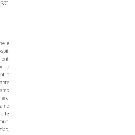
 ogni
one e
spiti
menti
on lo
nti a
tante
cismo
nerci
tiamo
ono
le
muni
tipo,