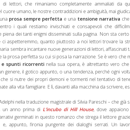
ra di lettori, che rimaniamo completamente ammaliati da qu
l cuore umano, le nostre contraddizioni e ambiguità, mai giudic
n una
prosa sempre perfetta
e una
tensione narrativa
che
tro i quali restiamo invischiati e consapevoli che difficil
e piena dei tanti enigmi disseminati sulla pagina. Non sta certo 
 ci aspetteremmo, quanto piuttosto a noi lettori trovare la st
dinaria sembra incantare nuove generazioni di lettori, affascinati 
 la prosa perfetta su cui si posa la narrazione. Se è vero che 
e spunti ricorrenti
nella sua opera, è altrettanto vero ch
n genere, il gotico appunto, o una tendenza, perché ogni volt
che si nutre dei propri demoni e tormenti nel tentativo di tene
te alla vita famigliare. E lì, davanti alla macchina da scrivere, e
delphi nella traduzione magistrale di Silvia Pareschi – che già s
8, un anno prima di
L’incubo di Hill House
, dove appaiono
arrativi germinati in questo romanzo che strega il lettore grazie
e, appunto, l’ironia pungente dei dialoghi serrati. Un lavo