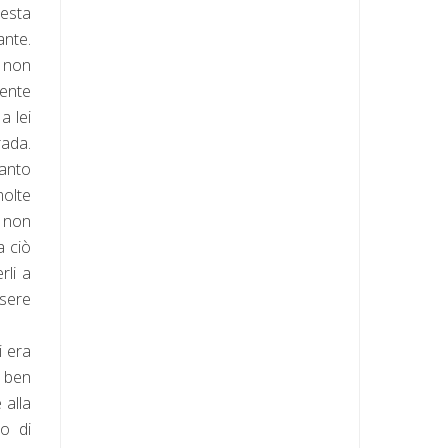
esta
ante.
 non
mente
a lei
rada.
tanto
molte
e non
a ciò
rli a
ssere
i era
 ben
 alla
ro di