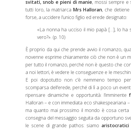
svitati, snob e pieni di manie
, mossi sempre e so
tutti loro, la matriarca
Mrs Halloran
, che detiene
forse, a uccidere l’unico figlio ed erede designato:
«La nonna ha ucciso il mio papà […], lo ha s
vero?». (p. 10)
È proprio da qui che prende avvio il romanzo, quando
novenne esprime chiaramente ciò che non è un mi
per tutto il romanzo, perché non è questo che conta
a noi lettori, è vedere le conseguenze e le meschinit
E poi dopotutto non c’è nemmeno tempo per ap
scomparsa dell’erede, perché di lì a poco un evento b
ripensare dinamiche e opportunità: l’imminente
Halloran – e con immediata eco shakespeariana – l
ma quanto mai prossimo il mondo è cosa certa fin
consegna del messaggio seguita da opportuno svenim
le scene di grande pathos: siamo
aristocratici