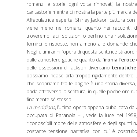
romanzi e storie ogni volta rinnovati; la nost
cantastorie mentre ci mostra la parte più marcia de
Affabulatrice esperta, Shirley Jackson cattura co
viene meno nei romanzi quanto nei racconti, den
troveremo facili soluzioni o perfino una risoluzion
fornirci le risposte, non almeno alle domande che
Negli ultimi anni l’opera di questa scrittrice straor
dalle atmosfere gotiche quanto dall’
ironia feroce
e
delle ossessioni di Jackson diventano
tematiche 
possiamo incasellarla troppo rigidamente dentro u
che scopriamo tra le pagine è una storia diversa, 
bada attraverso la scrittura, in quelle poche ore ruba
finalmente sé stessa.
La meridiana
, l’ultima opera appena pubblicata da A
occupata di Paranoia – , vede la luce nel 195
riconoscibili molte delle atmosfere e degli spunti n
costante tensione narrativa con cui è costruito 