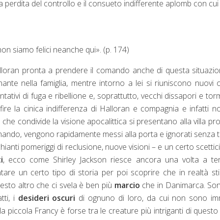
la perdita del controllo e il consueto indifferente aplomb con cui
n siamo felici neanche qui». (p. 174)
lloran pronta a prendere il comando anche di questa situazi
nante nella famiglia, mentre intorno a lei si riuniscono nuovi o
ntativi di fuga e ribellione e, soprattutto, vecchi dissapori e tor
ire la cinica indifferenza di Halloran e compagnia e infatti n
che condivide la visione apocalittica si presentano alla villa pro
omando, vengono rapidamente messi alla porta e ignorati senza 
hianti pomeriggi di reclusione, nuove visioni – e un certo scetti
i
, ecco come Shirley Jackson riesce ancora una volta a te
ontare un certo tipo di storia per poi scoprire che in realtà s
esto altro che ci svela è ben più
marcio
che in Danimarca. S
ti, i
desideri oscuri
di ognuno di loro, da cui non sono im
 la piccola Francy è forse tra le creature più intriganti di questo 