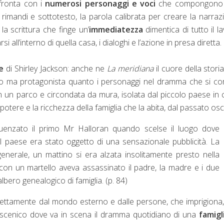
fronta con i
numerosi personaggi e voci
che compongono
, rimandi e sottotesto, la parola calibrata per creare la narraz
la scrittura che finge un’
immediatezza
dimentica di tutto il l
si all’interno di quella casa, i dialoghi e l’azione in presa diretta.
e
di Shirley Jackson: anche ne
La meridiana
il cuore della storia
ndo ma protagonista quanto i personaggi nel dramma che si c
 un parco e circondata da mura, isolata dal piccolo paese in c
l potere e la ricchezza della famiglia che la abita, dal passato os
uenzato il primo Mr Halloran quando scelse il luogo dove
 il paese era stato oggetto di una sensazionale pubblicità. La
generale, un mattino si era alzata insolitamente presto nella
 con un martello aveva assassinato il padre, la madre e i due
albero genealogico di famiglia. (p. 84)
nettamente dal mondo esterno e dalle persone, che imprigiona
coscenico dove va in scena il dramma quotidiano di una
famigl