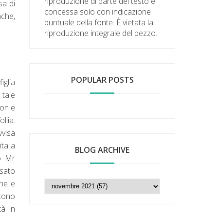
riproduzione di parte del testo è
sa di
concessa solo con indicazione
nche,
puntuale della fonte. È vietata la
riproduzione integrale del pezzo.
POPULAR POSTS
iglia
 tale
son e
llia.
visa
ita a
BLOG ARCHIVE
o Mr
isato
one e
scono
tà in