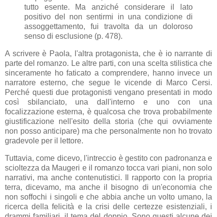
tutto esente. Ma anziché considerare il lato
positivo del non sentirmi in una condizione di
assoggettamento, fui travolta da un doloroso
senso di esclusione (p. 478).
A scrivere è Paola, l'altra protagonista, che è io narrante di
parte del romanzo. Le altre parti, con una scelta stilistica che
sinceramente ho faticato a comprendere, hanno invece un
narratore esterno, che segue le vicende di Marco Cersi.
Perché questi due protagonisti vengano presentati in modo
così sbilanciato, una dall'interno e uno con una
focalizzazione esterna, è qualcosa che trova probabilmente
giustificazione nell'esito della storia (che qui ovviamente
non posso anticipare) ma che personalmente non ho trovato
gradevole per il lettore.
Tuttavia, come dicevo, l'intreccio è gestito con padronanza e
scioltezza da Maugeri e il romanzo tocca vari piani, non solo
narrativi, ma anche contenutistici. Il rapporto con la propria
terra, dicevamo, ma anche il bisogno di un'economia che
non soffochi i singoli e che abbia anche un volto umano, la
ricerca della felicità e la crisi delle certezze esistenziali, i
drammi familiari, il tema del doppio. Sono questi alcune dei