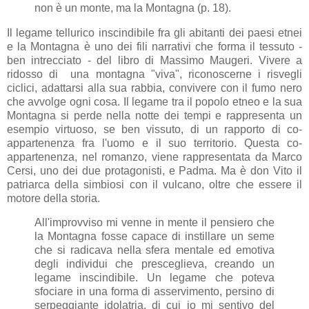
non è un monte, ma la Montagna (p. 18).
Il legame tellurico inscindibile fra gli abitanti dei paesi etnei
e la Montagna è uno dei fili narrativi che forma il tessuto -
ben intrecciato - del libro di Massimo Maugeri. Vivere a
ridosso di una montagna "viva", riconoscerne i risvegli
ciclici, adattarsi alla sua rabbia, convivere con il fumo nero
che avvolge ogni cosa. Il legame tra il popolo etneo e la sua
Montagna si perde nella notte dei tempi e rappresenta un
esempio virtuoso, se ben vissuto, di un rapporto di co-
appartenenza fra l'uomo e il suo territorio. Questa co-
appartenenza, nel romanzo, viene rappresentata da Marco
Cersi, uno dei due protagonisti, e Padma. Ma è don Vito il
patriarca della simbiosi con il vulcano, oltre che essere il
motore della storia.
All'improvviso mi venne in mente il pensiero che
la Montagna fosse capace di instillare un seme
che si radicava nella sfera mentale ed emotiva
degli individui che presceglieva, creando un
legame inscindibile. Un legame che poteva
sfociare in una forma di asservimento, persino di
serpeggiante idolatria, di cui io mi sentivo del