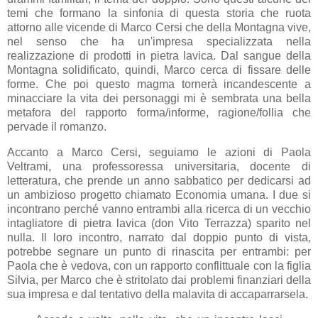
temi che formano la sinfonia di questa storia che ruota
attorno alle vicende di Marco Cersi che della Montagna vive,
nel senso che ha un'impresa specializzata nella
realizzazione di prodotti in pietra lavica. Dal sangue della
Montagna solidificato, quindi, Marco cerca di fissare delle
forme. Che poi questo magma tornerà incandescente a
minacciare la vita dei personaggi mi è sembrata una bella
metafora del rapporto forma/informe, ragione/follia che
pervade il romanzo.
Accanto a Marco Cersi, seguiamo le azioni di Paola
Veltrami, una professoressa universitaria, docente di
letteratura, che prende un anno sabbatico per dedicarsi ad
un ambizioso progetto chiamato Economia umana. I due si
incontrano perché vanno entrambi alla ricerca di un vecchio
intagliatore di pietra lavica (don Vito Terrazza) sparito nel
nulla. Il loro incontro, narrato dal doppio punto di vista,
potrebbe segnare un punto di rinascita per entrambi: per
Paola che è vedova, con un rapporto conflittuale con la figlia
Silvia, per Marco che è stritolato dai problemi finanziari della
sua impresa e dal tentativo della malavita di accaparrarsela.