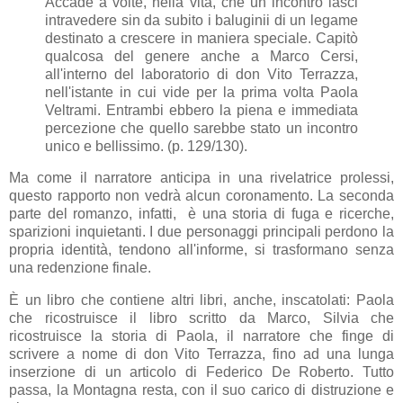
Accade a volte, nella vita, che un incontro lasci
intravedere sin da subito i baluginii di un legame
destinato a crescere in maniera speciale. Capitò
qualcosa del genere anche a Marco Cersi,
all'interno del laboratorio di don Vito Terrazza,
nell'istante in cui vide per la prima volta Paola
Veltrami. Entrambi ebbero la piena e immediata
percezione che quello sarebbe stato un incontro
unico e bellissimo. (p. 129/130).
Ma come il narratore anticipa in una rivelatrice prolessi,
questo rapporto non vedrà alcun coronamento. La seconda
parte del romanzo, infatti, è una storia di fuga e ricerche,
sparizioni inquietanti. I due personaggi principali perdono la
propria identità, tendono all'informe, si trasformano senza
una redenzione finale.
È un libro che contiene altri libri, anche, inscatolati: Paola
che ricostruisce il libro scritto da Marco, Silvia che
ricostruisce la storia di Paola, il narratore che finge di
scrivere a nome di don Vito Terrazza, fino ad una lunga
inserzione di un articolo di Federico De Roberto. Tutto
passa, la Montagna resta, con il suo carico di distruzione e