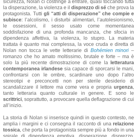
sicurezza, Nolan ci costringe a entrare, quasi toccando tutta
la disperazione, la violenza e il
disprezzo di sé
che prova la
protagonista. Tutti
gli “atti di disperazione” che compie e
subisce
: l’alcolismo, i disturbi alimentari, l’autolesionismo,
le ossessioni, il sesso usato come momentanea
soddisfazione di una profonda mancanza, che sfocia in
dipendenza affettiva, la violenza, lo stupro. La materia
trattata è quanto mai complessa, la voce cruda e diretta di
Nolan non tocca le vette letterarie di
Bohémien minori
–
romanzo che ho amato moltissimo, brutale e forte – ma è
solo la più recente dimostrazione di come la
letteratura
contemporanea irlandese
sia capace di sporcarsi le mani,
confrontarsi con le ombre, scardinare uno dopo l’altro
stereotipi e preconcetti non per sterile desiderio di
scandalizzare il lettore ma come vera e propria
urgenza
,
tanto letteraria quanto culturale in genere. E sono le
scrittrici
, soprattutto, a provocare quella deflagrazione di cui
all’inizio.
La storia di Nolan si inserisce quindi in questo contesto, ne
amplia i margini e ci consegna il racconto di una
relazione
tossica
, che porta la protagonista sempre più a fondo in una
spirale di dipendenza emotiva, disperazione, disprezzo,