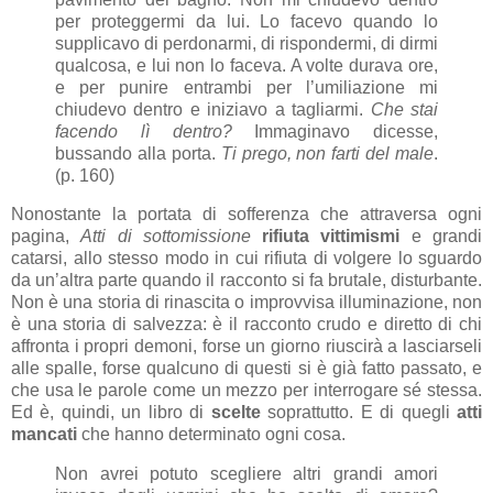
per proteggermi da lui. Lo facevo quando lo
supplicavo di perdonarmi, di rispondermi, di dirmi
qualcosa, e lui non lo faceva. A volte durava ore,
e per punire entrambi per l’umiliazione mi
chiudevo dentro e iniziavo a tagliarmi.
Che stai
facendo lì dentro?
Immaginavo dicesse,
bussando alla porta.
Ti prego, non farti del male
.
(p. 160)
Nonostante la portata di sofferenza che attraversa ogni
pagina,
Atti di sottomissione
rifiuta vittimismi
e grandi
catarsi, allo stesso modo in cui rifiuta di volgere lo sguardo
da un’altra parte quando il racconto si fa brutale, disturbante.
Non è una storia di rinascita o improvvisa illuminazione, non
è una storia di salvezza: è il racconto crudo e diretto di chi
affronta i propri demoni, forse un giorno riuscirà a lasciarseli
alle spalle, forse qualcuno di questi si è già fatto passato, e
che usa le parole come un mezzo per interrogare sé stessa.
Ed è, quindi, un libro di
scelte
soprattutto. E di quegli
atti
mancati
che hanno determinato ogni cosa.
Non avrei potuto scegliere altri grandi amori