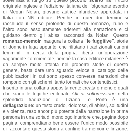
soffermata a lungo su questo
piccolo scarto
fra il titolo
originale inglese e l’edizione italiana del folgorante esordio
di Megan Nolan, giovane autrice irlandese approdata in
Italia con NN editore. Perché in quei due termini si
racchiude il senso profondo di questo romanzo, l’uno e
l’altro sono assolutamente aderenti alla narrazione e ci
guidano dentro gli abissi raccontati da Nolan. Questo
romanzo-memoir
inaugura la collana
“le fuggitive”
, storie
di donne in fuga appunto, che rifiutano i tradizionali canoni
femminili in cerca della propria libertà; un’operazione
vagamente commerciale, perché la casa editrice milanese è
da sempre molto attenta nel proporre storie di questo
genere, basta dare uno sguardo veloce al catalogo delle
pubblicazioni in cui sono spesso converse narrazioni che
rompono con gli schemi, tanto formali che contenutistici.
Inserito in una collana appositamente creata o meno e quali
che siano le logiche editoriali,
Atti di sottomissione
nella
splendida traduzione di Tiziana Lo Porto è una
deflagrazione
: un testo crudo, doloroso, di abissi, solitudini
e violenza, reso ancor più potente dalla narrazione in prima
persona in una sorta di monologo interiore che, pagina dopo
pagina, comprendiamo bene essere l’unico modo possibile
di raccontare questa storia a confine tra memoir e finzione.