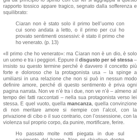
rapporto tossico appare tragico, segnato dalla sofferenza e
squilibrato:
Ciaran non è stato solo il primo bell’uomo con
cui sono andata a letto, o il primo per cui ho
provato sentimenti ossessivi: è stato il primo che
ho venerato. (p. 13)
«Il primo che ho venerato»: ma Ciaran non è un dio, è solo
un uomo e tra i peggiori. Eppure il
disgusto
per sé stessa
–
insisto su questo termine perché è davvero il concetto più
forte e doloroso che la protagonista usa – la spinge a
umiliarsi in una relazione che non si può in nessun modo
definire amore, perché di questo sentimento è priva ogni
pagina narrata. Non ve n’è tra i due, non ve n’è – almeno al
tempo dei fatti raccontati – nella sua protagonista verso lei
stessa. E quel vuoto, quella
mancanza
, quella convinzione
di non meritare amore si riempie con l’alcol, con la
privazione di cibo o il suo contrario, con l’ossessione, con la
violenza sul proprio corpo, da punire, mortificare, ferire.
Ho passato molte notti piegata in due sul
pavimento del bagno. Non mi chiudevo dentro