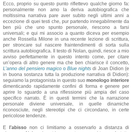
Ecco, proprio su questo punto riflettevo qualche giorno fa:
personalmente non amo la deriva autobiografica che
moltissima narrativa pare aver subito negli ultimi anni a
eccezione di quei testi che, pur partendo innegabilmente da
ben più che uno spunto personale, riescono a farsi
universali; e qui mi associo a quanto diceva per esempio
anche Rossella Milone in una recente lezione di scrittura,
per stroncare sul nascere fraintendimenti di sorta sulla
scrittura autobiografica. Il testo di Nolan, quindi, riesce a mio
avviso perfettamente in questo intento come, per citare
un’opera di altro genere ma che ben chiarisce il concetto,
L’anno del pensiero magico
o
Blue nights
di Joan Didion (e
in buona sostanza tutta la produzione narrativa di Didion):
seguiamo la protagonista in questo suo
monologo interiore
dimenticando rapidamente confini di forma e genere per
aprire lo sguardo a una riflessione più ampia del caso
specifico narrato. È in questi termini che la narrazione
personale diviene universale, in quelle dinamiche
riconosciute, negli stereotipi che ci circondano, in certe
pericolose tendenze.
E
l’abisso
non ci limitiamo a osservarlo a distanza di