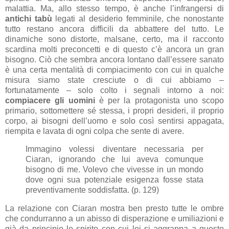
malattia. Ma, allo stesso tempo, è anche l’infrangersi di
antichi tabù
legati al desiderio femminile, che nonostante
tutto restano ancora difficili da abbattere del tutto. Le
dinamiche sono distorte, malsane, certo, ma il racconto
scardina molti preconcetti e di questo c’è ancora un gran
bisogno. Ciò che sembra ancora lontano dall’essere sanato
è una certa mentalità di compiacimento con cui in qualche
misura siamo state cresciute o di cui abbiamo –
fortunatamente – solo colto i segnali intorno a noi:
compiacere gli uomini
è per la protagonista uno scopo
primario, sottomettere sé stessa, i propri desideri, il proprio
corpo, ai bisogni dell’uomo e solo così sentirsi appagata,
riempita e lavata di ogni colpa che sente di avere.
Immagino volessi diventare necessaria per
Ciaran, ignorando che lui aveva comunque
bisogno di me. Volevo che vivesse in un mondo
dove ogni sua potenziale esigenza fosse stata
preventivamente soddisfatta. (p. 129)
La relazione con Ciaran mostra ben presto tutte le ombre
che condurranno a un abisso di disperazione e umiliazioni e
già da principio lo spirito con cui lei si aggrappa a questo