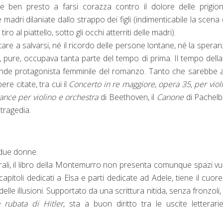
use ben presto a farsi corazza contro il dolore delle prigion
madri dilaniate dallo strappo dei figli (indimenticabile la scena 
ro al piattello, sotto gli occhi atterriti delle madri).
utare a salvarsi, né il ricordo delle persone lontane, né la speran
, pure, occupava tanta parte del tempo di prima. Il tempo della 
grande protagonista femminile del romanzo. Tanto che sarebbe 
re citate, tra cui il
Concerto in re maggiore, opera 35, per viol
nce per violino e orchestra
di Beethoven, il
Canone
di Pachelbe
 tragedia.
 due donne.
ali, il libro della Montemurro non presenta comunque spazi vuot
capitoli dedicati a Elsa e parti dedicate ad Adele, tiene il cuore
elle illusioni. Supportato da una scrittura nitida, senza fronzoli,
a rubata di Hitler
, sta a buon diritto tra le uscite letterari