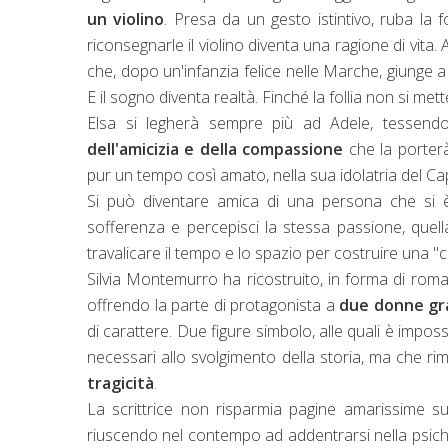
un violino
. Presa da un gesto istintivo, ruba la
riconsegnarle il violino diventa una ragione di vita.
che, dopo un'infanzia felice nelle Marche, giunge a B
E il sogno diventa realtà. Finché la follia non si met
Elsa si legherà sempre più ad Adele, tessen
dell'amicizia e della compassione
che la porterà
pur un tempo così amato, nella sua idolatria del Ca
Si può diventare amica di una persona che si è v
sofferenza e percepisci la stessa passione, quell
travalicare il tempo e lo spazio per costruire una "
Silvia Montemurro ha ricostruito, in forma di rom
offrendo la parte di protagonista a
due donne gr
di carattere. Due figure simbolo, alle quali è impossi
necessari allo svolgimento della storia, ma che r
tragicità
.
La scrittrice non risparmia pagine amarissime su
riuscendo nel contempo ad addentrarsi nella psiche 