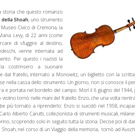
na storia che questo romanzo
o della Shoah
, uno strumento
il Museo Civico di Cremona, la
 Maria Levy, di 22 anni (come
care di sfuggire al destino,
edeschi, venne internata ad
ento. Per questo i nazisti la
 la costrinsero a suonare
e dal fratello, internato a Monowitz, un biglietto con la scritt
cose nella cassa dello strumento. Un giorno, non si conosce il pe
stra e portata nel bordello del campo. Morì il 6 giugno del 1944,
violino tornò nelle mani del fratello Enzo, che una volta rientr
e più tornato a riprenderlo: Enzo si suicidò nel 1958, incapa
arlo Alberto Carutti, collezionista di strumenti musicali, milane
ino, scoprendo solo in seguito tutta la storia. Decise poi di dar
la Shoah, nel corso di un Viaggio della memoria, tornò ad Ausch