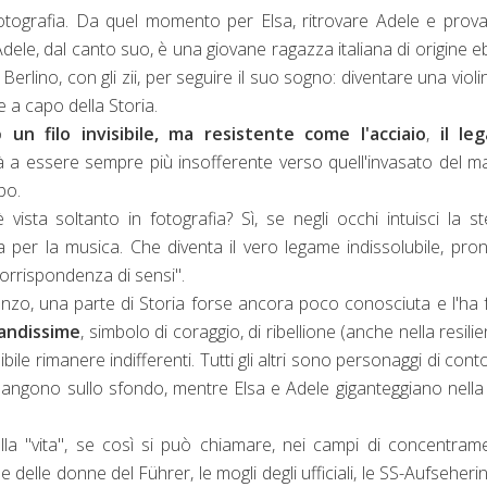
 fotografia. Da quel momento per Elsa, ritrovare Adele e prov
 Adele, dal canto suo, è una giovane ragazza italiana di origine e
erlino, con gli zii, per seguire il suo sogno: diventare una violin
te a capo della Storia.
do
un filo invisibile, ma resistente come l'acciaio
,
il le
 a essere sempre più insofferente verso quell'invasato del ma
po.
ista soltanto in fotografia? Sì, se negli occhi intuisci la s
a per la musica. Che diventa il vero legame indissolubile, pro
corrispondenza di sensi".
anzo, una parte di Storia forse ancora poco conosciuta e l'ha 
andissime
, simbolo di coraggio, di ribellione (anche nella resilie
bile rimanere indifferenti. Tutti gli altri sono personaggi di cont
imangono sullo sfondo, mentre Elsa e Adele giganteggiano nella
lla "vita", se così si può chiamare, nei campi di concentram
delle donne del Führer, le mogli degli ufficiali, le SS-Aufseheri