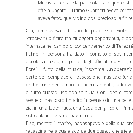
Mi misi a cercare la particolarità di quello st
effe allungate. L'ultimo Guarneri aveva cercat
aveva fatto, quel violino così prezioso, a finire
Già, come aveva fatto uno dei più preziosi violini
Stradivari) a finire tra gli oggetti appartenuti, e 
internata nel campo di concentramento di Terezín? S
Führer in persona ha dato il compito di sovrinte
parole la razzia, da parte degli ufficiali tedeschi, d
Ebrei. Il furto della musica, insomma.
Un'operazione
parte per compiacere l'ossessione musicale (una del
orchestrine nei campi di concentramento, laddove
di tutto questo Elsa non sa nulla. Con l'idea di fa
segue di nascosto il marito impegnato in una delle s
zia, in una Judenhaus, una Casa per gli Ebrei. Prima 
sotto alcune assi del pavimento.
Elsa, mentre il marito, inconsapevole della sua pre
ragazzina nella quale scorge due oggetti che gliela