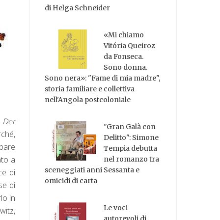
di Helga Schneider
«Mi chiamo
Vitória Queiroz
da Fonseca.
Sono donna.
Sono nera»: "Fame di mia madre",
storia familiare e collettiva
nell'Angola postcoloniale
a
Der
"Gran Galà con
rché,
Delitto": Simone
 pare
Tempia debutta
ato a
nel romanzo tra
sceneggiati anni Sessanta e
ce di
omicidi di carta
se di
lo in
Le voci
witz,
autorevoli di