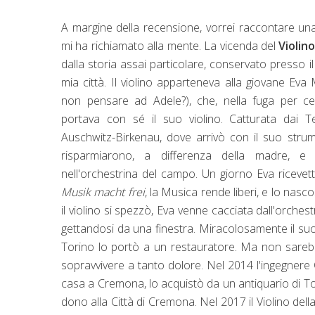
A margine della recensione, vorrei raccontare u
mi ha richiamato alla mente. La vicenda del
Violin
dalla storia assai particolare, conservato presso 
mia città. Il violino apparteneva alla giovane Eva
non pensare ad Adele?), che, nella fuga per cer
portava con sé il suo violino. Catturata dai T
Auschwitz-Birkenau, dove arrivò con il suo strum
risparmiarono, a differenza della madre, e
nell'orchestrina del campo. Un giorno Eva ricevett
Musik macht frei
, la Musica rende liberi, e lo nas
il violino si spezzò, Eva venne cacciata dall'orche
gettandosi da una finestra. Miracolosamente il suo 
Torino lo portò a un restauratore. Ma non sarebb
sopravvivere a tanto dolore. Nel 2014 l'ingegnere C
casa a Cremona, lo acquistò da un antiquario di Tor
dono alla Città di Cremona. Nel 2017 il Violino del