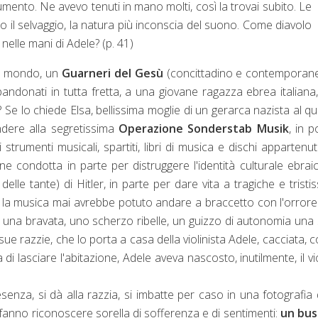
rumento. Ne avevo tenuti in mano molti, così la trovai subito. Le
o il selvaggio, la natura più inconscia del suono. Come diavolo
 nelle mani di Adele? (p. 41)
 al mondo, un
Guarneri del Gesù
(concittadino e contemporane
abbandonati in tutta fretta, a una giovane ragazza ebrea italiana
e lo chiede Elsa, bellissima moglie di un gerarca nazista al qua
ndere alla segretissima
Operazione Sonderstab Musik
, in 
i strumenti musicali, spartiti, libri di musica e dischi appartenuti
 condotta in parte per distruggere l'identità culturale ebraic
le tante) di Hitler, in parte per dare vita a tragiche e tristi
 la musica mai avrebbe potuto andare a braccetto con l'orror
re una bravata, uno scherzo ribelle, un guizzo di autonomia una
ue razzie, che lo porta a casa della violinista Adele, cacciata, c
di lasciare l'abitazione, Adele aveva nascosto, inutilmente, il vi
senza, si dà alla razzia, si imbatte per caso in una fotografia 
 fanno riconoscere sorella di sofferenza e di sentimenti:
un bus