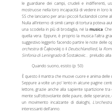
le guardiane dei campi, crudeli e indifferenti, 
mostruose nella loro incapacità di vedere in loro le 
SS che lanciano per aria i piccoli fucilandoli come al ti
Nulla all'interno di simili campi di tortura poteva ai
una scodella in più di brodaglia, né la
musica
. Che
quella vera. Eppure, è proprio la musica l'altra 
suggestivo leggerlo facendo partire le note delle ope
orchestra
di Ĉajkovskij o il
Deutschlandlied
, la
Roma
Sinfonia di Leningrado
di Šostakovic... preludio alla
Quando suono, esisto (p. 50)
È questo il mantra che muove cuore e anima delle
Seppure a volte un po' lento in alcune pagine centr
lettore, grazie anche alla sapiente spartizione tra 
mente sull'ottovolante delle paure, delle speranze, d
un movimento incalzante di dialoghi
, L'orchestr
interessanti dell'anno.