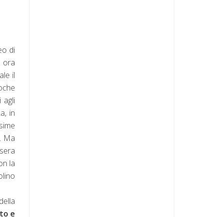
o di
, ora
le il
poche
 agli
a, in
ssime
e. Ma
 sera
on la
olino
della
to e