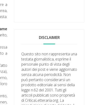
are a
brea,
ista.
game
rito,
DISCLAIMER
tessa
nto a
Questo sito non rappresenta una
testata giornalistica, esprime il
personale punto di vista degli
fatto
autori dei post e viene aggiornato
nza),
senza alcuna periodicità. Non
orno,
può pertanto considerarsi un
 loro
prodotto editoriale ai sensi della
legge n.62 del 2001. Tutti gli
articoli pubblicati sono proprietà
ento,
di CriticaLetteraria.org. La
nnen,