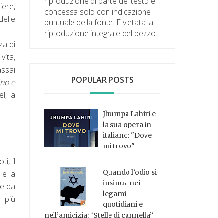
riproduzione di parte del testo è
iere,
concessa solo con indicazione
delle
puntuale della fonte. È vietata la
riproduzione integrale del pezzo.
za di
vita,
assai
POPULAR POSTS
ino e
l, la
Jhumpa Lahiri e
la sua opera in
italiano: "Dove
mi trovo"
i, il
Quando l’odio si
 e la
insinua nei
 e da
legami
e più
quotidiani e
nell’amicizia: “Stelle di cannella”