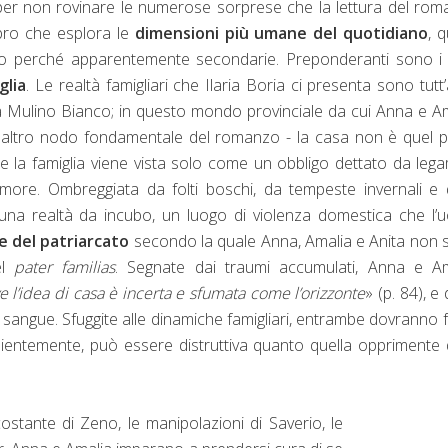
ma per non rovinare le numerose sorprese che la lettura del ro
bro che esplora le
dimensioni più umane del quotidiano
, q
no perché apparentemente secondarie. Preponderanti sono i 
glia
. Le realtà famigliari che Ilaria Boria ci presenta sono tutt’
ella Mulino Bianco; in questo mondo provinciale da cui Anna e A
altro nodo fondamentale del romanzo - la casa non è quel p
 la famiglia viene vista solo come un obbligo dettato da lega
ore. Ombreggiata da folti boschi, da tempeste invernali e 
in una realtà da incubo, un luogo di violenza domestica che l
e del patriarcato
secondo la quale Anna, Amalia e Anita non
el
pater familias
. Segnate dai traumi accumulati, Anna e Am
e l’idea di casa è incerta e sfumata come l’orizzonte
» (p. 84), e
l sangue. Sfuggite alle dinamiche famigliari, entrambe dovranno f
pientemente, può essere distruttiva quanto quella opprimente 
stante di Zeno, le manipolazioni di Saverio, le