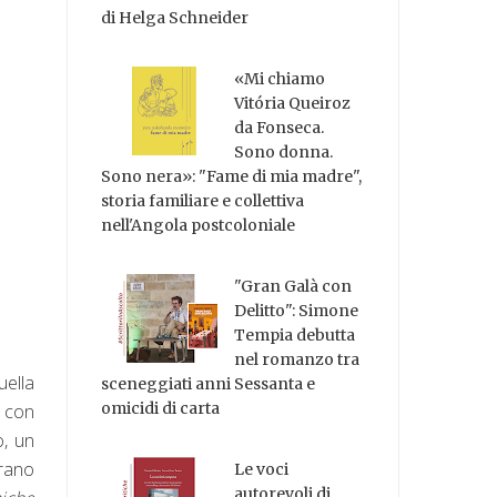
di Helga Schneider
«Mi chiamo
Vitória Queiroz
da Fonseca.
Sono donna.
Sono nera»: "Fame di mia madre",
storia familiare e collettiva
nell'Angola postcoloniale
"Gran Galà con
Delitto": Simone
Tempia debutta
nel romanzo tra
ella
sceneggiati anni Sessanta e
omicidi di carta
o con
o, un
rano
Le voci
autorevoli di