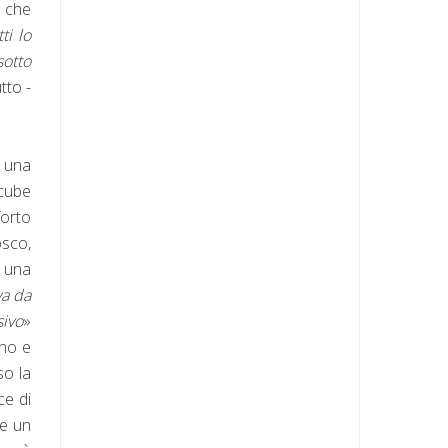
i che
ti lo
sotto
tto -
, una
ccube
forto
osco,
, una
va da
sivo
»
ano e
so la
ce di
re un