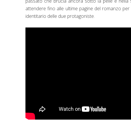
passato che brucia ancora sotto la pelle e nell
attendere fino alle ultime pagine del romanzo per ri
identitario delle due protagoniste.