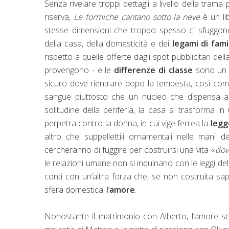
Senza rivelare troppi dettagli a livello della tra
riserva,
Le formiche cantano sotto la neve
è un li
stesse dimensioni che troppo spesso ci sfuggo
della casa, della domesticità e dei
legami di fami
rispetto a quelle offerte dagli spot pubblicitari d
provengono - e le
differenze di classe
sono un 
sicuro dove rientrare dopo la tempesta, così come
sangue piuttosto che un nucleo che dispensa am
solitudine della periferia, la casa si trasforma 
perpetra contro la donna, in cui vige ferrea la
legg
altro che suppellettili ornamentali nelle mani d
cercheranno di fuggire per costruirsi una vita «
dov
le relazioni umane non si inquinano con le leggi de
conti con un’altra forza che, se non costruita sa
sfera domestica: l’
amore
.
Nonostante il matrimonio con Alberto, l’amore sco