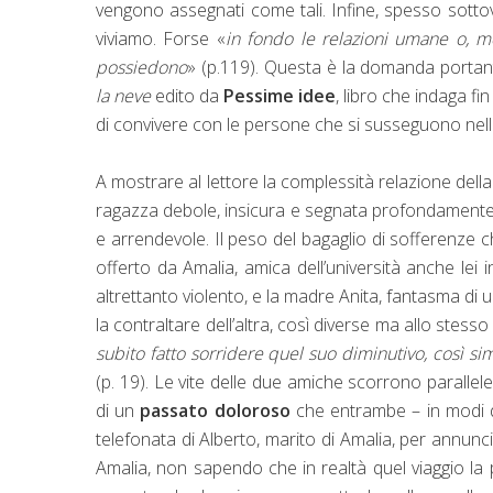
vengono assegnati come tali. Infine, spesso sottova
viviamo. Forse «
in fondo le relazioni umane o, meg
possiedono
» (p.119). Questa è la domanda portan
la neve
edito da
Pessime idee
, libro che indaga fi
di convivere con le persone che si susseguono nella
A mostrare al lettore la complessità relazione del
ragazza debole, insicura e segnata profondamente
e arrendevole. Il peso del bagaglio di sofferenze c
offerto da Amalia, amica dell’università anche lei
altrettanto violento, e la madre Anita, fantasma d
la contraltare dell’altra, così diverse ma allo st
subito fatto sorridere quel suo diminutivo, così sim
(p. 19). Le vite delle due amiche scorrono parallel
di un
passato doloroso
che entrambe – in modi di
telefonata di Alberto, marito di Amalia, per annunci
Amalia, non sapendo che in realtà quel viaggio la p