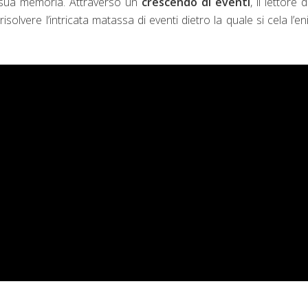
a sua memoria. Attraverso un
crescendo di eventi
, il lettore 
solvere l’intricata matassa di eventi dietro la quale si cela l’e