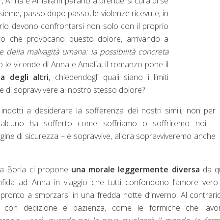
er, Anna e Amalia imparano a prendersi cura di se
insieme, passo dopo passo, le violenze ricevute; in
farlo devono confrontarsi non solo con il proprio
ro che provocano questo dolore, arrivando a
 della malvagità umana: la possibilità concreta
so le vicende di Anna e Amalia, il romanzo pone il
a degli altri
, chiedendogli quali siano i limiti
te di sopravvivere al nostro stesso dolore?
ndotti a desiderare la sofferenza dei nostri simili; non per
ualcuno ha sofferto come soffriamo o soffriremo noi –
rgine di sicurezza – e sopravvive, allora sopravviveremo anche
ria Boria ci propone
una morale leggermente diversa
da qu
onfida ad Anna in viaggio che tutti confondono l’amore ver
 pronto a smorzarsi in una fredda notte d’inverno. Al contrari
e, con dedizione e pazienza, come le formiche che lavo