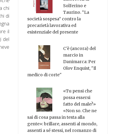
miche
Solferino e
a chi
Taurino. “La
hi di
società sospesa” contro la
segna
precarietà lavorativa ed
re il
esistenziale del presente
i del
 neve
C'è (ancora) del
marcio in
Danimarca: Per
Olov Enquist, "Il
medico di corte"
«Tu pensi che
possa essersi
fatto del male?»
«Non so. Che ne
sai di cosa passa in testa alla
gente»: brillare, assenti al mondo,
assenti a sé stessi, nel romanzo di