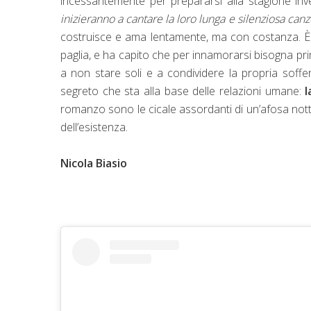
incessantemente per prepararsi alla stagione inv
inizieranno a cantare la loro lunga e silenziosa can
costruisce e ama lentamente, ma con costanza. È u
paglia, e ha capito che per innamorarsi bisogna prim
a non stare soli e a condividere la propria soffere
segreto che sta alla base delle relazioni umane:
l
romanzo sono le cicale assordanti di un’afosa not
dell’esistenza.
Nicola Biasio