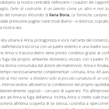
lutiamo la nostra centralità nell’essere i coautori dei rapport
lio, l’arte di costruirle, è un talento come un altro e non tut
te del romanzo d’esordio di
Ilaria Boria
,
Le formiche cantano 
n dalle primissime pagine i tanti modi diversi – e dolorosi, soprattu
 nostra vita.
la vita umana è Anna, protagonista e voce narrante del romanzo
 dall’infanzia trascorsa con un padre violento e una madre su
he Anna si trascina dietro viene presto condiviso grazie al con
 in fuga dal proprio ambiente domestico vissuto con il padre F
i una donna consumata dal dolore del matrimonio. Anna e Amalia
esso tempo necessariamente complementari: «
Amalia, Ama. Mi ave
ile al mio nome: a dividerci solo la piccola curvatura di un cor
e, intersecandosi attraverso la condivisione del proprio quotidi
ametralmente opposti – cercano di superare. Poi all’improvvi
are ad Anna la fuga dell’amica. Incinta, Anna si mette sulle trac
orterà all’intima scoperta di se stessa, costretta a ripercorre