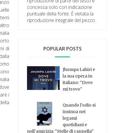
riproduzione di parte del testo è
manzo
concessa solo con indicazione
uelle
puntuale della fonte. È vietata la
temi
riproduzione integrale del pezzo.
altro
malia
orto
mi di
POPULAR POSTS
dalla
’uomo
Jhumpa Lahiri e
 sono
la sua opera in
alia
italiano: "Dove
 dove
mi trovo"
are i
della
Quando l’odio si
insinua nei
legami
quotidiani e
nell’amicizia: “Stelle di cannella”