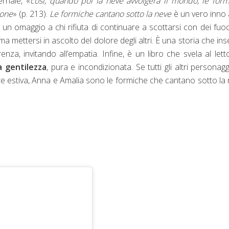
ernale, «
così, quando poi la neve avvolgerà il mondo, le for
zone
» (p. 213).
Le formiche cantano sotto la neve
è un vero inno 
n omaggio a chi rifiuta di continuare a scottarsi con dei fuoc
a mettersi in ascolto del dolore degli altri. È una storia che in
nza, invitando all’empatia. Infine, è un libro che svela al letto
a gentilezza
, pura e incondizionata. Se tutti gli altri personagg
te estiva, Anna e Amalia sono le formiche che cantano sotto la