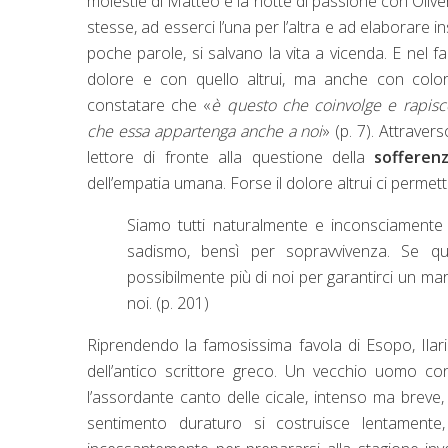
molestie di Matteo e la notte di passione con Oliv
stesse, ad esserci l’una per l’altra e ad elaborare 
poche parole, si salvano la vita a vicenda. E nel 
dolore e con quello altrui, ma anche con colo
constatare che «
è questo che coinvolge e rapisce
che essa appartenga anche a noi
» (p. 7). Attraver
lettore di fronte alla questione della
sofferenz
dell’empatia umana. Forse il dolore altrui ci permet
Siamo tutti naturalmente e inconsciamente i
sadismo, bensì per sopravvivenza. Se q
possibilmente più di noi per garantirci un ma
noi. (p. 201)
Riprendendo la famosissima favola di Esopo, Ila
dell’antico scrittore greco. Un vecchio uomo c
l’assordante canto delle cicale, intenso ma breve,
sentimento duraturo si costruisce lentament