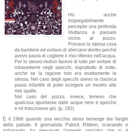
Ho anche
inspiegabilmente
percepito una profonda
riluttanza a passare
vicino al pozzo.
Provavo la stessa cosa
da bambino ed evitavo di sbirciarvi dentro perché
avevo paura di cogliere il mio riflesso nell'acqua.
Per lo stesso motivo facevo di tutto per evitare di
intravedermi negli specchi, soprattutto di notte,
anche se la ragione non era esattamente la
stessa. Nel caso degli specchi avevo la classica
paura infantile di poter scorgere un mostro alle
mie spalle.
Nel caso del pozzo, invece, temevo che
qualcosa spuntasse dalle acque nere e sporche
e mi trascinasse giù. (p. 182)
È il 1966 quando una vecchia storia riemerge dai fanghi
della palude. Il giornalista Patrick Ribbon, scavando e
indagando, ha riesumato l'orrendo omicidio che si è