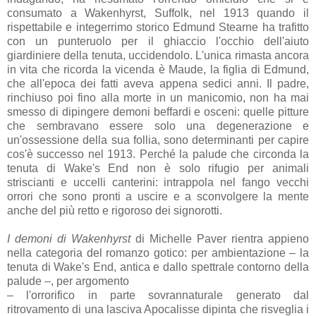
consumato a Wakenhyrst, Suffolk, nel 1913 quando il
rispettabile e integerrimo storico Edmund Stearne ha trafitto
con un punteruolo per il ghiaccio l'occhio dell'aiuto
giardiniere della tenuta, uccidendolo. L'unica rimasta ancora
in vita che ricorda la vicenda è Maude, la figlia di Edmund,
che all'epoca dei fatti aveva appena sedici anni. Il padre,
rinchiuso poi fino alla morte in un manicomio, non ha mai
smesso di dipingere demoni beffardi e osceni: quelle pitture
che sembravano essere solo una degenerazione e
un'ossessione della sua follia, sono determinanti per capire
cos'è successo nel 1913. Perché la palude che circonda la
tenuta di Wake's End non è solo rifugio per animali
striscianti e uccelli canterini: intrappola nel fango vecchi
orrori che sono pronti a uscire e a sconvolgere la mente
anche del più retto e rigoroso dei signorotti.
I demoni di Wakenhyrst
di Michelle Paver rientra appieno
nella categoria del romanzo gotico: per ambientazione
–
la
tenuta di Wake's End, antica e dallo spettrale contorno della
palude
–, per argomento
– l'orrorifico in parte sovrannaturale generato dal
ritrovamento di una lasciva Apocalisse dipinta che risveglia i