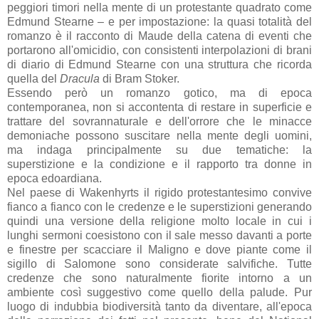
peggiori timori nella mente di un protestante quadrato come
Edmund Stearne
– e per impostazione: la quasi totalità del
romanzo è il racconto di Maude della catena di eventi che
portarono all'omicidio, con consistenti interpolazioni di brani
di diario di Edmund Stearne con una struttura che ricorda
quella del
Dracula
di Bram Stoker.
Essendo però un romanzo gotico, ma di epoca
contemporanea, non si accontenta di restare in superficie e
trattare del sovrannaturale e dell'orrore che le minacce
demoniache possono suscitare nella mente degli uomini,
ma indaga principalmente su due tematiche: la
superstizione e la condizione e il rapporto tra donne in
epoca edoardiana.
Nel paese di Wakenhyrts il rigido protestantesimo convive
fianco a fianco con le credenze e le superstizioni generando
quindi una versione della religione molto locale in cui i
lunghi sermoni coesistono con il sale messo davanti a porte
e finestre per scacciare il Maligno e dove piante come il
sigillo di Salomone sono considerate salvifiche. Tutte
credenze che sono naturalmente fiorite intorno a un
ambiente così suggestivo come quello della palude. Pur
luogo di indubbia biodiversità tanto da diventare, all'epoca