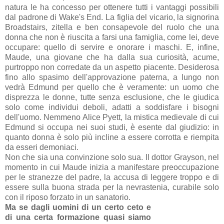
natura le ha concesso per ottenere tutti i vantaggi possibili
dal padrone di Wake's End. La figlia del vicario, la signorina
Broadstairs, zitella e ben consapevole del ruolo che una
donna che non è riuscita a farsi una famiglia, come lei, deve
occupare: quello di servire e onorare i maschi. E, infine,
Maude, una giovane che ha dalla sua curiosità, acume,
purtroppo non corredate da un aspetto piacente. Desiderosa
fino allo spasimo dell'approvazione paterna, a lungo non
vedrà Edmund per quello che è veramente: un uomo che
disprezza le donne, tutte senza esclusione, che le giudica
solo come individui deboli, adatti a soddisfare i bisogni
dell'uomo. Nemmeno Alice Pyett, la mistica medievale di cui
Edmund si occupa nei suoi studi, è esente dal giudizio: in
quanto donna è solo più incline a essere corrotta e riempita
da esseri demoniaci.
Non che sia una convinzione solo sua. Il dottor Grayson, nel
momento in cui Maude inizia a manifestare preoccupazione
per le stranezze del padre, la accusa di leggere troppo e di
essere sulla buona strada per la nevrastenia, curabile solo
con il riposo forzato in un sanatorio.
Ma se dagli uomini di un certo ceto e
di una certa formazione quasi siamo