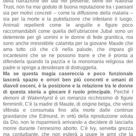
della narrazione dei fatti nel presente, bene del National
Trust, non ha mai goduto di buona reputazione tra i paesani
sia per motivi concreti
– come la diffusione della malaria
–
sia per la morte e la putrefazione che infestano il luogo.
Animali repellenti come le anguille e figure poco
raccomandabili come quella dell'ubriacone Jubal sono un
deterrente per gli uomini e le donne di fede granitica, ma
sono anche irresistibile calamita per la giovane Maude che
ama tutto ciò che c'è nella palude, che impara gli
incantesimi che se ne possono trarre e che è pronta a
difenderla quando la pazzia e la monomania religiosa del
padre si spinge a desiderare di distruggerla.
Ma se questa magia casereccia e poco funzionale
lascerà spazio e orrori ben più concreti e umani di
diavoli osceni, è la posizione e la relazione tra le donne
di questa storia a giocare il ruolo principale.
Perché
I
demoni di Wakenhyrst
è un romanzo ricchissimo di figure
femminili. C'è la madre di Maude, di origine belga, che verrà
sfibrata e consumata fino alla morte dalle continue
gravidanze che Edmund, in virtù della riproduzione voluta
da Dio, non le risparmierà arrivando a decidere di lasciarla
morire durante l'ennesimo aborto. C'è Ivy, servetta grezza
ma conturbante, che non esiterà a usare le armi che la