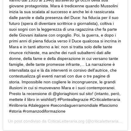
vanno dal 1933 al 1946) attraverso gli occhi della sua
giovane protagonista. Mara è tredicenne quando Mussolini
inizia la sua scalata al successo e anche lei è rassicurata
dalle parole e dalla presenza del Duce: ha fiducia per il suo
futuro (spera di diventare scrittrice o giornalista), coltiva i
suoi sogni con la leggerezza di una ragazzina che fa parte
delle Giovani italiane con orgoglio. Poi, la guerra, e dopo i
primi anni di piena fiducia verso il Duce qualcosa si incrina in
Mara e in tanti attorno a lei: non si tratta solo delle tante
rinunce richieste, ma anche dei ruoli subalterni dati alle
donne, della fame e della disperazione in cui versano tante
famiglie, delle tante promesse infrante,... La narrazione è
intervallata qui e là da interventi in corsivo dell'autrice, che
contestualizza gli eventi narrati con due o tre pagine di
storia. Impossibile non cogliere le incongruenze, le grandi
illusioni in cui si muovevano Mara e i suoi contemporanei.
Presto la recensione di @gloriaghioni sul sito! (intanto, però,
mettete il libro in wishlist!) #Ponteallegrazie #Criticaletteraria
#inlibreria #daleggere #secondaguerramondiale #fascismo
#storia #romanzodiformazione
Un post condiviso da
CriticaLetteraria.org
(@criticaletteraria) in data: