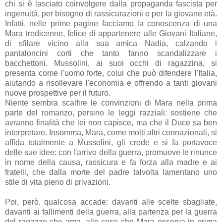
chi si è lasciato coinvolgere dalla propaganda fascista per
ingenuità, per bisogno di rassicurazioni o per la giovane età.
Infatti, nelle prime pagine facciamo la conoscenza di una
Mara tredicenne, felice di appartenere alle Giovani Italiane,
di sfilare vicino alla sua amica Nadia, calzando i
pantaloncini corti che tanto fanno scandalizzare i
bacchettoni. Mussolini, ai suoi occhi di ragazzina, si
presenta come l'uomo forte, colui che può difendere l'Italia,
aiutando a risollevare l'economia e offrendo a tanti giovani
nuove prospettive per il futuro.
Niente sembra scalfire le convinzioni di Mara nella prima
parte del romanzo, persino le leggi razziali: sostiene che
avranno finalità che lei non capisce, ma che il Duce sa ben
interpretare. Insomma, Mara, come molti altri connazionali, si
affida totalmente a Mussolini, gli crede e si fa portavoce
delle sue idee: con l'arrivo della guerra, promuove le rinunce
in nome della causa, rassicura e fa forza alla madre e ai
fratelli, che dalla morte del padre talvolta lamentano uno
stile di vita pieno di privazioni.
Poi, però, qualcosa accade: davanti alle scelte sbagliate,
davanti ai fallimenti della guerra, alla partenza per la guerra
del ragazzo che ama, alle cose che Mara osserva in prima