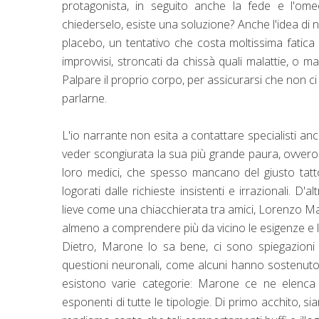
protagonista, in seguito anche la fede e l'omeo
chiederselo, esiste una soluzione? Anche l'idea di n
placebo, un tentativo che costa moltissima fatica al
improvvisi, stroncati da chissà quali malattie, o 
Palpare il proprio corpo, per assicurarsi che non
parlarne.
L'io narrante non esita a contattare specialisti anch
veder scongiurata la sua più grande paura, ovvero q
loro medici, che spesso mancano del giusto tatt
logorati dalle richieste insistenti e irrazionali. D
lieve come una chiacchierata tra amici, Lorenzo M
almeno a comprendere più da vicino le esigenze e 
Dietro, Marone lo sa bene, ci sono spiegazioni
questioni neuronali, come alcuni hanno sostenuto. 
esistono varie categorie: Marone ce ne elenc
esponenti di tutte le tipologie. Di primo acchito, sia