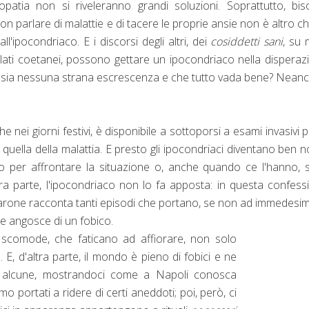
patia non si riveleranno grandi soluzioni. Soprattutto, bi
on parlare di malattie e di tacere le proprie ansie non è altro c
l'ipocondriaco. E i discorsi degli altri, dei
cosiddetti sani
, su 
malati coetanei, possono gettare un ipocondriaco nella disperaz
 ci sia nessuna strana escrescenza e che tutto vada bene? Nean
e nei giorni festivi, è disponibile a sottoporsi a esami invasivi p
uella della malattia. E presto gli ipocondriaci diventano ben no
o per affrontare la situazione o, anche quando ce l'hanno,
'altra parte, l'ipocondriaco non lo fa apposta: in questa confess
arone racconta tanti episodi che portano, se non ad immedesim
le angosce di un fobico.
 scomode, che faticano ad affiorare, non solo
E, d'altra parte, il mondo è pieno di fobici e ne
a alcune, mostrandoci come a Napoli conosca
mo portati a ridere di certi aneddoti; poi, però, ci