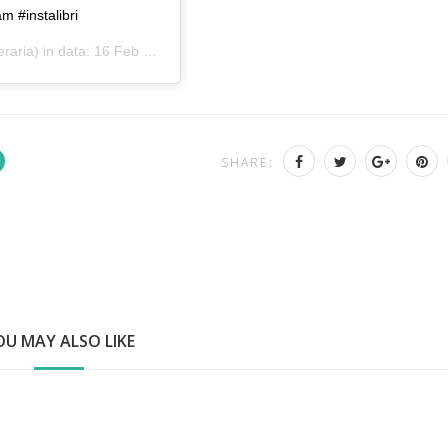
am #instalibri
eraria) in data:
16 Feb 2020 alle ore 5:33 PST
SHARE:
OU MAY ALSO LIKE