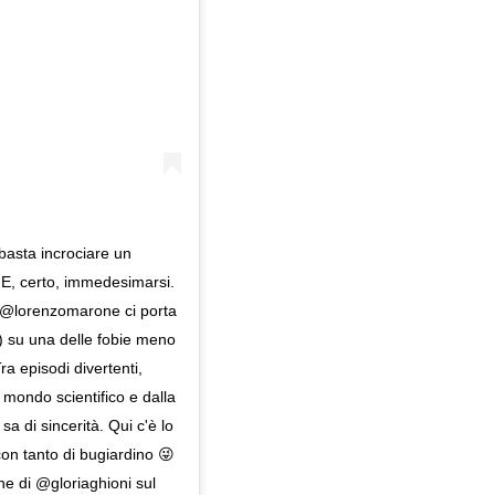
basta incrociare un
 E, certo, immedesimarsi.
 @lorenzomarone ci porta
) su una delle fobie meno
Tra episodi divertenti,
al mondo scientifico e dalla
a di sincerità. Qui c'è lo
on tanto di bugiardino 😜
ne di @gloriaghioni sul