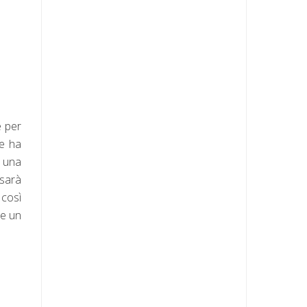
e per
he ha
i una
 sarà
 così
re un