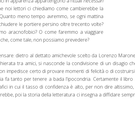
ici in apparenza appartengono a rituali
necessari
he noi lettori ci chiediamo come cambierebbe la
re. Quanto meno tempo avremmo, se ogni mattina
hiudere le portiere persino oltre trecento volte?
mo aracnofobici? O come faremmo a viaggiare
to che, come tale, non possiamo prevedere?
ensare: dietro al dettato amichevole scelto da Lorenzo Maron
hierata tra amici, si nasconde la condivisione di un disagio c
n impedisce certo di provare momenti di felicità o di costruirs
ia fa tanto per tenere a bada l'ipocondria. Certamente il libro
i in cui il tasso di confidenza è alto, per non dire altissimo,
bbe, poi la storia della letteratura ci insegna a diffidare semp