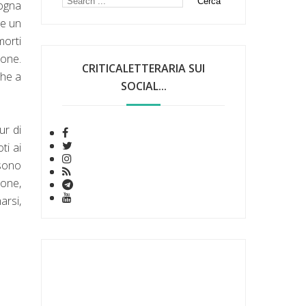
sogna
he un
morti
ione.
CRITICALETTERARIA SUI
che a
SOCIAL...
ur di
ti ai
 sono
ione,
arsi,