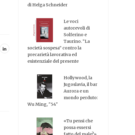
di Helga Schneider
Le voci
autorevoli di
Solferino e
Taurino. “La
società sospesa” contro la
precarietà lavorativa ed
esistenziale del presente
Hollywood, la
Jugoslavia, il bar
Aurora e un
mondo perduto:
Wu Ming, "54"
«Tu pensi che
possa essersi
fatto del male?»