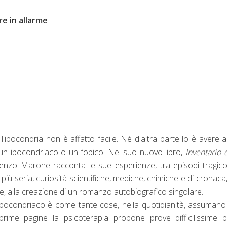
re in allarme
l'ipocondria non è affatto facile. Né d'altra parte lo è avere 
un ipocondriaco o un fobico. Nel suo nuovo libro,
Inventario 
renzo Marone racconta le sue esperienze, tra episodi tragico
 più seria, curiosità scientifiche, mediche, chimiche e di cronaca
nte, alla creazione di un romanzo autobiografico singolare.
n-ipocondriaco è come tante cose, nella quotidianità, assuman
prime pagine la psicoterapia propone prove difficilissime p