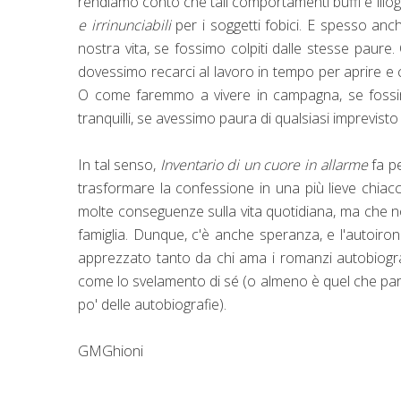
rendiamo conto che tali comportamenti buffi e illog
e irrinunciabili
per i soggetti fobici. E spesso anc
nostra vita, se fossimo colpiti dalle stesse pau
dovessimo recarci al lavoro in tempo per aprire e c
O come faremmo a vivere in campagna, se fossi
tranquilli, se avessimo paura di qualsiasi imprevis
In tal senso,
Inventario di un cuore in allarme
fa p
trasformare la confessione in una più lieve chiacc
molte conseguenze sulla vita quotidiana, ma che no
famiglia. Dunque, c'è anche speranza, e l'autoiron
apprezzato tanto da chi ama i romanzi autobiografic
come lo svelamento di sé (o almeno è quel che parre
po' delle autobiografie).
GMGhioni