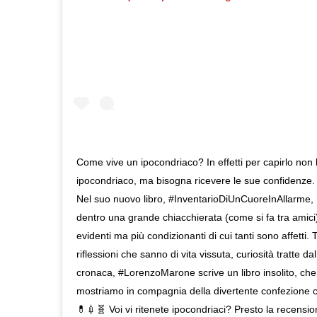
Come vive un ipocondriaco? In effetti per capirlo non 
ipocondriaco, ma bisogna ricevere le sue confidenze.
Nel suo nuovo libro, #InventarioDiUnCuoreInAllarme,
dentro una grande chiacchierata (come si fa tra amici
evidenti ma più condizionanti di cui tanti sono affetti. 
riflessioni che sanno di vita vissuta, curiosità tratte d
cronaca, #LorenzoMarone scrive un libro insolito, che s
mostriamo in compagnia della divertente confezione c
💊💉🧬 Voi vi ritenete ipocondriaci? Presto la recensio