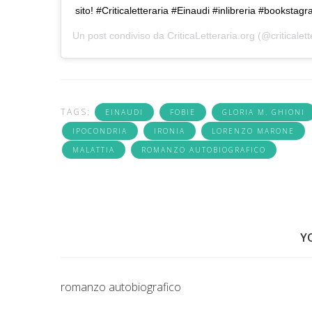
sito! #Criticaletteraria #Einaudi #inlibreria #bookstagr
Un post condiviso da
CriticaLetteraria.org
(@criticalett
TAGS:
EINAUDI
FOBIE
GLORIA M. GHIONI
IPOCONDRIA
IRONIA
LORENZO MARONE
MALATTIA
ROMANZO AUTOBIOGRAFICO
Y
romanzo autobiografico