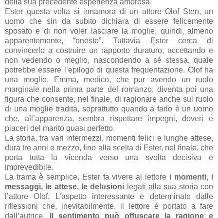
della sua precedente esperienza amorosa.
Ester questa volta si innamora di un attore Olof Sten, un
uomo che sin da subito dichiara di essere felicemente
sposato e di non voler lasciare la moglie, quindi, almeno
apparentemente, “onesto”. Tuttavia Ester cerca di
convincerlo a costruire un rapporto duraturo, accettando e
non vedendo o meglio, nascondendo a sé stessa, quale
potrebbe essere l’epilogo di questa frequentazione. Olof ha
una moglie, Emma, medico, che pur avendo un ruolo
marginale nella prima parte del romanzo, diventa poi una
figura che consente, nel finale, di ragionare anche sul ruolo
di una moglie tradita, soprattutto quando a farlo è un uomo
che, all’apparenza, sembra rispettare impegni, doveri e
piaceri del marito quasi perfetto.
La storia, tra vari intermezzi, momenti felici e lunghe attese,
dura tre anni e mezzo, fino alla scelta di Ester, nel finale, che
porta tutta la vicenda verso una svolta decisiva e
imprevedibile.
La trama è semplice, Ester fa vivere al lettore
i momenti, i
messaggi, le attese, le delusioni
legati alla sua storia con
l’attore Olof. L’aspetto interessante è determinato dalle
riflessioni che, inevitabilmente, il lettore è portato a fare
dall’autrice.
Il sentimento può offuscare la ragione e