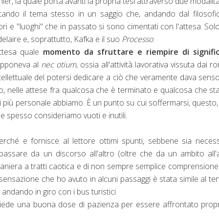
ler, la quale porta avanti la propria tesi attraverso due modalità
tando il tema stesso in un saggio che, andando dal filosofi
tori e "luoghi" che in passato si sono cimentati con l'attesa. Sol
laire e, soprattutto, Kafka e il suo
Processo
.
attesa quale
momento da sfruttare e riempire di signifi
rapponeva al
nec otium
, ossia all'attività lavorativa vissuta dai r
ellettuale del potersi dedicare a ciò che veramente dava senso
ltro, nelle attese fra qualcosa che è terminato e qualcosa che st
i più personale abbiamo. È un punto su cui soffermarsi, questo, 
he spesso consideriamo vuoti e inutili.
ché e fornisce al lettore ottimi spunti, sebbene sia neces
assare da un discorso all'altro (oltre che da un ambito all'a
 maniera a tratti caotica e di non sempre semplice comprensione
a sensazione che ho avuto in alcuni passaggi è stata simile al te
andando in giro con i bus turistici.
hiede una buona dose di pazienza per essere affrontato prop