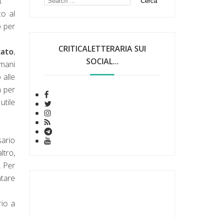
.
co al
o per
CRITICALETTERARIA SUI
cato
,
SOCIAL...
omani
 alle
a per
utile
sario
ltro,
. Per
ntare
rio a