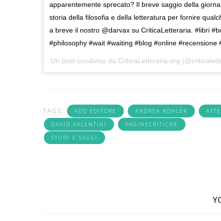
apparentemente sprecato? Il breve saggio della giornal
storia della filosofia e della letteratura per fornire q
a breve il nostro @darvax su CriticaLetteraria. #libri #
#philosophy #wait #waiting #blog #online #recensione 
Un post condiviso da CriticaLetteraria.org (@criticalett
TAGS:
ADD EDITORE
ANDREA KÖHLER
ATTE
DAVID VALENTINI
PAGINECRITICHE
STUDI E SAGGI
Y