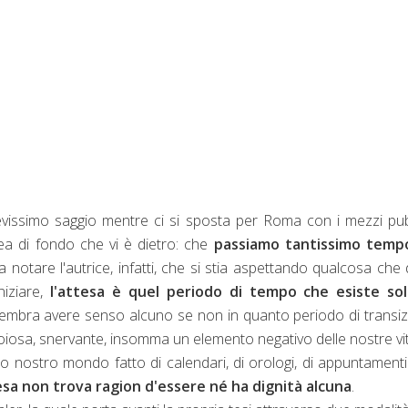
vissimo saggio mentre ci si sposta per Roma con i mezzi pub
ea di fondo che vi è dietro: che
passiamo tantissimo temp
a notare l'autrice, infatti, che si stia aspettando qualcosa che
niziare,
l'attesa è quel periodo di tempo che esiste sol
sembra avere senso alcuno se non in quanto periodo di transi
noiosa, snervante, insomma un elemento negativo delle nostre vit
to nostro mondo fatto di calendari, di orologi, di appuntamenti
esa non trova ragion d'essere né ha dignità alcuna
.