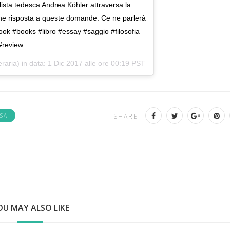
ista tedesca Andrea Köhler attraversa la
ualche risposta a queste domande. Ce ne parlerà
book #books #libro #essay #saggio #filosofia
#review
eraria) in data:
1 Dic 2017 alle ore 00:19 PST
SA
SHARE:
OU MAY ALSO LIKE