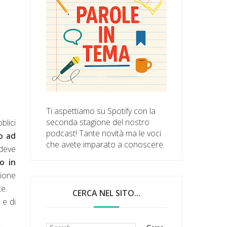
Ti aspettiamo su Spotify con la
seconda stagione del nostro
blici
podcast! Tante novità ma le voci
o ad
che avete imparato a conoscere.
 deve
o in
zione
e.
CERCA NEL SITO...
 e di