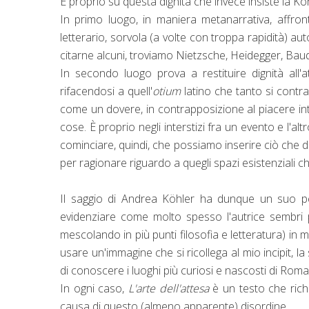
È proprio su questa dignità che invece insiste la Köh
In primo luogo, in maniera metanarrativa, affron
letterario, sorvola (a volte con troppa rapidità) au
citarne alcuni, troviamo Nietzsche, Heidegger, Baude
In secondo luogo prova a restituire dignità all'
rifacendosi a quell'
otium
latino che tanto si cont
come un dovere, in contrapposizione al piacere int
cose. È proprio negli interstizi fra un evento e l'a
cominciare, quindi, che possiamo inserire ciò che d
per ragionare riguardo a quegli spazi esistenziali c
Il saggio di Andrea Köhler ha dunque un suo per
evidenziare come molto spesso l'autrice sembri p
mescolando in più punti filosofia e letteratura) in
usare un'immagine che si ricollega al mio incipit, l
di conoscere i luoghi più curiosi e nascosti di Roma 
In ogni caso,
L'arte dell'attesa
è un testo che ric
causa di questo (almeno apparente) disordine.