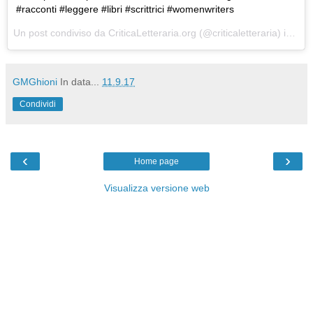
#racconti #leggere #libri #scrittrici #womenwriters
Un post condiviso da CriticaLetteraria.org (@criticaletteraria) in data:
GMGhioni
In data...
11.9.17
Condividi
‹
›
Home page
Visualizza versione web