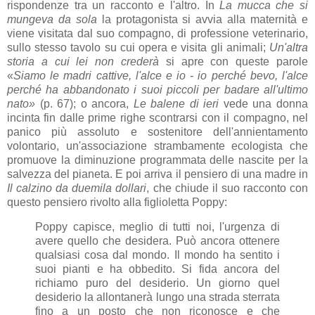
rispondenze tra un racconto e l'altro. In
La mucca che si
mungeva da sola
la protagonista si avvia alla maternità e
viene visitata dal suo compagno, di professione veterinario,
sullo stesso tavolo su cui opera e visita gli animali;
Un'altra
storia a cui lei non crederà
si apre con queste parole
«
Siamo le madri cattive, l'alce e io - io perché bevo, l'alce
perché ha abbandonato i suoi piccoli per badare all'ultimo
nato»
(p. 67); o ancora,
Le balene di ieri
vede una donna
incinta fin dalle prime righe scontrarsi con il compagno, nel
panico più assoluto e sostenitore dell'annientamento
volontario, un'associazione strambamente ecologista che
promuove la diminuzione programmata delle nascite per la
salvezza del pianeta. E poi arriva il pensiero di una madre in
Il calzino da duemila dollari
, che chiude il suo racconto con
questo pensiero rivolto alla figlioletta Poppy:
Poppy capisce, meglio di tutti noi, l'urgenza di
avere quello che desidera. Può ancora ottenere
qualsiasi cosa dal mondo. Il mondo ha sentito i
suoi pianti e ha obbedito. Si fida ancora del
richiamo puro del desiderio. Un giorno quel
desiderio la allontanerà lungo una strada sterrata
fino a un posto che non riconosce e che