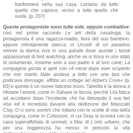
trasformerà nella sua casa. Lontano da tutto
quello che capisce, vicino a tutto quello che
vuole. (p. 207)
Queste protagoniste sono tutte sole, eppure combattive
:
così nel primo racconto
Le arti della casalinga
, la
protagonista è una ragazza-madre, fiera del suo bambino,
eppure infinitamente stanca; in
Uccelli di un paradiso
minore
la donna vive in una palude dove assiste i turisti
appassionati di bird watching, anche se si trova in uno stato
di isolamento, insieme solo a suo padre e al loro cane;
La
compagnia giusta
si apre con
«Il mese dopo aver scoperto
che mio marito Nate andava a letto con una tipa che
praticava dressage, affittai un cottage ad Abbet's Cove»
(p.
83) e questo è un nuovo faticoso inizio. Talvolta è la donna a
rifiutare l'amore, come in
Salvare la faccia
, perché Lila fatica
ad accettarsi dopo l'incidente che ha deturpato il suo bel
viso ed è incredula davanti alla dedizione del fidanzato
Clay. O ci sono uomini che lottano con le scelte di vita della
compagna, come in
Collezioni
, in cui Gray si scontra con la
casa superaffollata di animali; o Mac di
L'orto urbano
, che
per una leggerezza ha messo in pericolo la vita