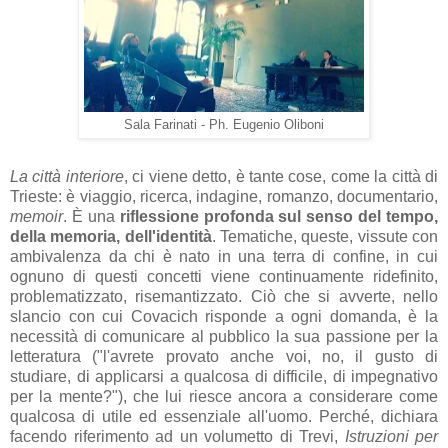
Sala Farinati - Ph. Eugenio Oliboni
La
città interiore
, ci viene detto, è tante cose, come la città di
Trieste: è viaggio, ricerca, indagine, romanzo, documentario,
memoir
. È una
riflessione profonda sul senso del tempo,
della memoria,
dell'identità
. Tematiche, queste, vissute con
ambivalenza da chi è nato in una terra di confine, in cui
ognuno di questi concetti viene continuamente ridefinito,
problematizzato, risemantizzato. Ciò che si avverte, nello
slancio con cui Covacich risponde a ogni domanda, è la
necessità di comunicare al pubblico la sua passione per la
letteratura ("l'avrete provato anche voi, no, il gusto di
studiare, di applicarsi a qualcosa di difficile, di impegnativo
per la mente?"), che lui riesce ancora a considerare come
qualcosa di utile ed essenziale all'uomo. Perché, dichiara
facendo riferimento ad un volumetto di Trevi,
Istruzioni per