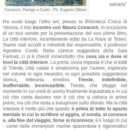
salvarsi"
Covacich, Pernigo e Contò - Ph. Eugenio Oliboni
Ha avuto luogo l'altro ieri, presso la Biblioteca Civica di
Verona, il mio
incontro con Mauro Covacich
, in occasione
di un tour veneto per la presentazione del suo ultimo libro,
La città interiore
, recentemente edito da La Nave di Teseo.
Siamo stati accolti e introdotti dal responsabile, il professor
Agostino Contò. Nella cornice suggestiva della Sala
Farinati, ci si è chiesti innanzitutto che
cosa sia e dove si
trovi la
città interiore
. La prima, ovvia risposta è che si tratti
di Trieste, città natale e amatissima per l'autore, esplorata
nel volume in ogni meandro, in ogni possibile suggestione
storica, letteraria, emotiva.
Trieste, indefinibile,
inafferrabile, inconcepibile.
Trieste, che sfugge nel
momento in cui credi di averla finalmente inquadrata e in cui
ciò che conta davvero non è ciò che si colloca in primo
piano, ma ciò che resta a baluginare sullo sfondo. Ma la città
interiore è molto più che questo:
è prima di tutto lo spazio
mentale in cui lo scrittore si aggira, si sonda, si conosce
e, alla fine del viaggio, forse si riconosce
; è il luogo in cui
- come nelle immersioni marine spaventose e rigeneratrici