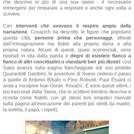
che descrive in più di una sua opera - è necessario
immergersi per rimparare a respirare e anche ogni volta a
scrivere.
Con
interventi che avevano il respiro ampio della
narrazione
, Covacich ha descritto le figure che popolano
questa città,
persone prima che personaggi
, sfiorati
dall'immaginazione ma fedeli alla propria storia e alla
propria natura. Alcuni di questi, quasi sconosciuti, sono
riportati in vita dalla parola e
degni di esistere fianco a
fianco di altri concittadini o viandanti ben più illustri
: così
Saba avanza sulla pagina fiancheggiato dal suo protetto
Quarantotti Gambini, le avventure di Svevo cedono il passo
a quelle di Antonio Bibalo o Pino Robusti, Paul Éluard ci
aiuta a riscoprire Ivan Goran Kovačić. E sono questi ultimi, i
più trascurati dalla Storia, che lo scrittore triestino descrive e
ricorda come fratelli, con gli stessi toni empatici riservati
sulla pagina all'evocazione dei parenti più stretti (la madre,
la sorella, il papà, i nipoti).