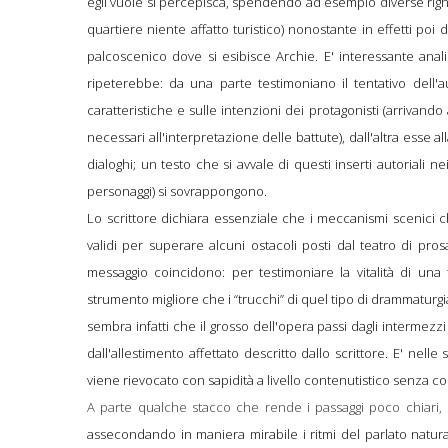
egli vuole si percepisca, spendendo ad esempio diverse righe 
quartiere niente affatto turistico) nonostante in effetti po
palcoscenico dove si esibisce Archie. E' interessante an
ripeterebbe: da una parte testimoniano il tentativo dell'a
caratteristiche e sulle intenzioni dei protagonisti (arrivand
necessari all'interpretazione delle battute), dall'altra esse
dialoghi; un testo che si avvale di questi inserti autoriali n
personaggi) si sovrappongono.
Lo scrittore dichiara essenziale che i meccanismi scenici 
validi per superare alcuni ostacoli posti dal teatro di 
messaggio coincidono: per testimoniare la vitalità di una
strumento migliore che i “trucchi” di quel tipo di drammaturgia?
sembra infatti che il grosso dell'opera passi dagli intermezz
dall'allestimento affettato descritto dallo scrittore. E' nel
viene rievocato con sapidità a livello contenutistico senza 
A parte qualche stacco che rende i passaggi poco chiari, 
assecondando in maniera mirabile i ritmi del parlato natura