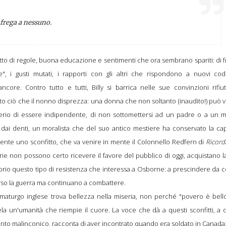
frega a nessuno.
atto di regole, buona educazione e sentimenti che ora sembrano spariti: di 
", i gusti mutati, i rapporti con gli altri che rispondono a nuovi codi
ore. Contro tutto e tutti, Billy si barrica nelle sue convinzioni rifiu
tutto ciò che il nonno disprezza: una donna che non soltanto (inaudito!) può 
siderio di essere indipendente, di non sottomettersi ad un padre o a un m
ri dai denti, un moralista che del suo antico mestiere ha conservato la ca
ente uno sconfitto, che va venire in mente il Colonnello Redfern di
Ricord
rie non possono certo ricevere il favore del pubblico di oggi, acquistano l
roprio questo tipo di resistenza che interessa a Osborne: a prescindere da c
perso la guerra ma continuano a combattere.
ammaturgo inglese trova bellezza nella miseria, non perché "povero è bel
la un'umanità che riempie il cuore. La voce che dà a questi sconfitti, a 
ento malinconico, racconta di aver incontrato quando era soldato in Canada