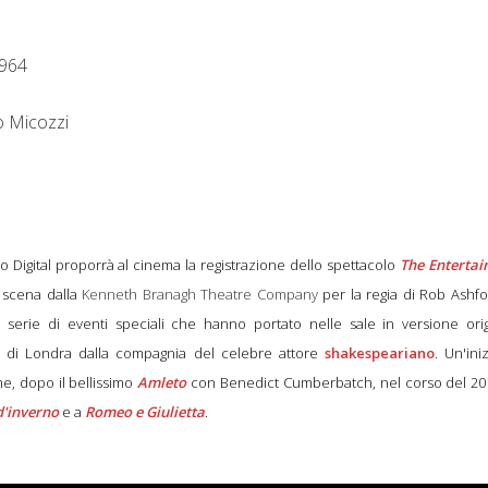
1964
o Micozzi
xo Digital proporrà al cinema la registrazione dello spettacolo
The Entertai
 scena dalla
Kenneth Branagh Theatre Company
per la regia di Rob Ashfo
na serie di eventi speciali che hanno portato nelle sale in versione ori
tre di Londra dalla compagnia del celebre attore
shakespeariano
. Un'iniz
e, dopo il bellissimo
Amleto
con Benedict Cumberbatch, nel corso del 20
d'inverno
e a
Romeo e Giulietta
.