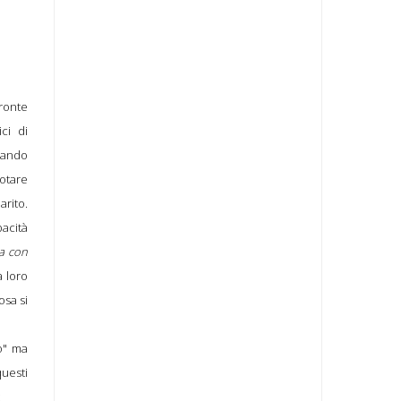
fronte
ci di
tando
votare
arito.
pacità
a con
a loro
osa si
lo" ma
questi
: