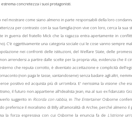
 estrema concretezza i suoi protagonisti.
o nel mostrare come siano almeno in parte responsabili della loro condann
aratterizza per contrasto con la sua famiglia (non vive con loro, cerca la sua s
te in guerra del fratello Mick che la ragazza entra apertamente in conflit
smo). C'è oggettivamente una categoria sociale cui le cose vanno sempre ma
popolazione nei confronti delle istituzioni, del Welfare State, delle promes
 non arrendersi a partire dalle scelte per la propria vita, evidenzia che il c
esterno che reputa corrotto, è diventato accettazione e complicità dell'e
tornaconto (non paga le tasse, vantandosene) senza badare agli altri, nem
 eroe positivo ed acquista più di un'ombra. E' nerissima la visione che e
ttismo, il futuro non appartiene all'idealista Jean, ma al suo ex fidanzato G
verlo suggerito in
Ricorda con rabbia
, in
The Entertainer
Osborne confer
 preferisce il moralismo di Billy all'amoralità di Archie, perché almeno il
 ma la forza espressiva con cui Osborne la enuncia fa de
L'istrione
un'