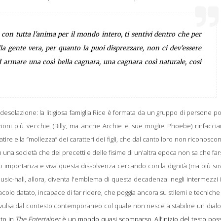
con tutta l'anima per il mondo intero, ti sentivi dentro che per
la gente vera, per quanto la puoi disprezzare, non ci dev'essere
ad armare una così bella cagnara, una cagnara così naturale, così
esolazione: la litigiosa famiglia Rice è formata da un gruppo di persone p
ioni più vecchie (Billy, ma anche Archie e sue moglie Phoebe) rinfaccia
tire e la “mollezza” dei caratteri dei figli, che dal canto loro non riconosco
n una società che dei precetti e delle fisime di un'altra epoca non sa che fa
do importanza e viva questa dissolvenza cercando con la dignità (ma più s
music-hall, allora, diventa l'emblema di questa decadenza: negli intermezzi 
olo datato, incapace di far ridere, che poggia ancora su stilemi e tecniche
lsa dal contesto contemporaneo col quale non riesce a stabilire un dialog
ato in
The Entertainer
è un mondo quasi scomparso. All’inizio del testo pos