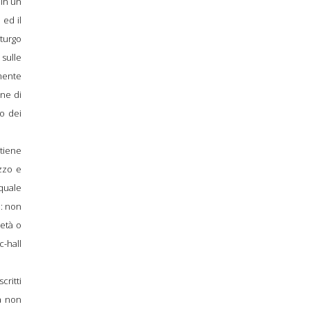
 in un
 ed il
turgo
sulle
amente
one di
to dei
itiene
zzo e
quale
a: non
ietà o
c-hall
critti
ra non