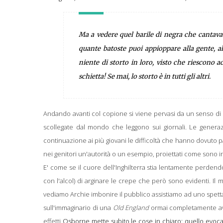
Ma a vedere quel barile di negra che cantava 
quante batoste puoi appioppare alla gente, al
niente di storto in loro, visto che riescono 
schietta! Se mai, lo storto è in tutti gli altri.
Andando avanti col copione si viene pervasi da un senso di d
scollegate dal mondo che leggono sui giornali. Le generaz
continuazione ai più giovani le difficoltà che hanno dovuto pa
nei genitori un'autorità o un esempio, proiettati come sono i
E' come se il cuore dell'Inghilterra stia lentamente perden
con l'alcol) di arginare le crepe che però sono evidenti. Il 
vediamo Archie imbonire il pubblico assistiamo ad uno spettac
sull'immaginario di una
Old England
ormai completamente avu
effetti
Osborne mette subito le cose in chiaro: quello evoc