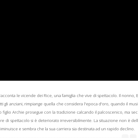
) racconta le vicende dei Rice, una famiglia che vive di spettacolo. Il nonno, Bi
ti gli anziani, rimpiange quella che considera l'epoca d'oro, quando il musi
o figlio Archie prosegue con la tradizione calcando il palcoscenico, ma s
e di spettacolo si è deteriorato irreversibilmente. La situazione non è del
o diminuisce e sembra che la sua carriera sia destinata ad un rapido declino.