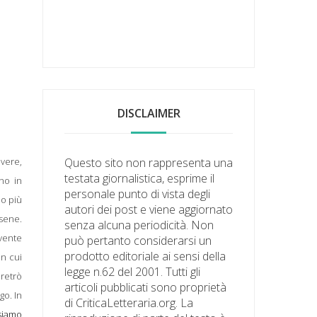
DISCLAIMER
overe,
Questo sito non rappresenta una
testata giornalistica, esprime il
no in
personale punto di vista degli
no più
autori dei post e viene aggiornato
rsene.
senza alcuna periodicità. Non
ovente
può pertanto considerarsi un
prodotto editoriale ai sensi della
in cui
legge n.62 del 2001. Tutti gli
 retrò
articoli pubblicati sono proprietà
o. In
di CriticaLetteraria.org. La
siamo