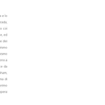
a e lo
trada,
to coi
le, ed
se dei
inismo
goismo
meno a
sce da
raham,
ma di
 primo
opera