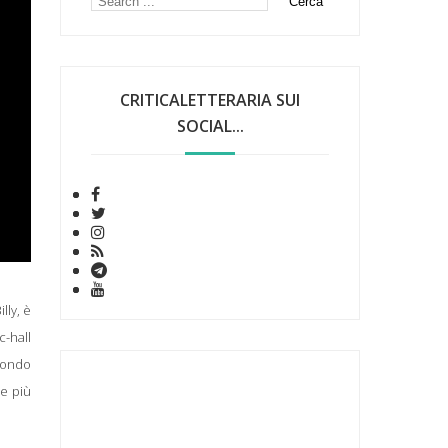
CRITICALETTERARIA SUI
SOCIAL...
lly, è
c-hall
econdo
le più