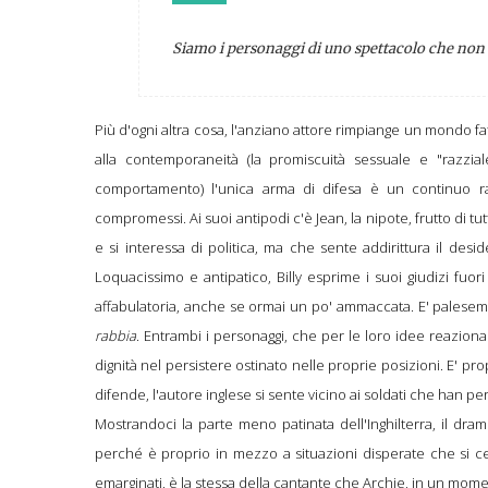
Siamo i personaggi di uno spettacolo che non 
Più d'ogni altra cosa, l'anziano attore rimpiange un mondo f
alla contemporaneità (la promiscuità sessuale e "razziale
comportamento) l'unica arma di difesa è un continuo ranc
compromessi. Ai suoi antipodi c'è Jean, la nipote, frutto di 
e si interessa di politica, ma che sente addirittura il de
Loquacissimo e antipatico, Billy esprime i suoi giudizi fuo
affabulatoria, anche se ormai un po' ammaccata. E' palesem
rabbia
. Entrambi i personaggi, che per le loro idee reaziona
dignità nel persistere ostinato nelle proprie posizioni. E' p
difende, l'autore inglese si sente vicino ai soldati che han 
Mostrandoci la parte meno patinata dell'Inghilterra, il dr
perché è proprio in mezzo a situazioni disperate che si ce
emarginati, è la stessa della cantante che Archie, in un mom