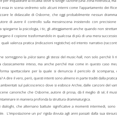
per inquadrare la località dove si svolge l’azione (una zona rivierasca, ma
i di essa in scena vedremo solo alcuni interni come l'appartamento dei Rice
alizzare le didascalie di Osborne, che oggi probabilmente nessun dramma
utore di avere il controllo sulla messinscena insistendo con precisione 
o a spiegarne la psicologia, i tic, gli atteggiamenti anche quando non strett
 allargano il copione trasformandolo in qualcosa di più di una mera successi
ei quali valenza pratica (indicazioni registiche) ed intento narrativo (raccon
che sorreggono la
pièce
siano gli stessi del music-hall, non solo perchè li r
prosa classicamente inteso, ma anche perché mai come in questo caso me
 forma spettacolare per la quale si denuncia il pericolo di scomparsa, 
 A dire il vero, però, questi intenti sono almeno in parte traditi dalla pratic
i ambientati sul palcoscenico dove si esibisce Archie, dalle canzoni del var
le scene canoniche che Osborne, autore di prosa, dà il meglio di sé; il musi
contaminare in maniera profonda la struttura drammaturgica.
i
dialoghi, che alternano battute significative a momenti intermedi, sono s
le. L'impostazione un po' rigida dovuta agli anni passati dalla sua stesu