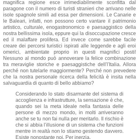
magnifica regione esce irrimediabilmente sconfitta dal
paragone con il numero di turisti stranieri che arrivano nelle
isole spagnole simili ad essa per dimensioni. Le Canarie e
le Baleari, infatti, non possono certo vantare il patrimonio
artistico, culturale, enogastronomico e paesaggistico della
nostra bellissima isola, eppure qui la disoccupazione cresce
ed il malaffare prolifera. Ed invece come sarebbe facile
creare dei percorsi turistici ispirati alle leggende e agli eroi
omerici, ambientate proprio in questi magnifici posti!
Nessuno al mondo può annoverare la felice combinazione
tra meraviglie storiche e paesaggistiche dell'l'Italia. Allora
perché non tutelarle maggiormente? Perché non prevedere
che la nostra personale ricerca della felicità è insita nella
salvaguardia di quanto di bello abbiamo?
Considerando lo stato disarmante del sistema di
accoglienza e infrastrutture, la sensazione è che,
quando sei la meta ideale nella fantasia delle
persone di mezzo mondo, in molti arriveranno
anche se tu non fai nulla per meritarlo. Il rischio è
che si abbia l'illusione di un sistema che funzioni
mentre in realtà non lo stiamo gestendo davvero.
Esiste nonostante noi. Per inerzia.