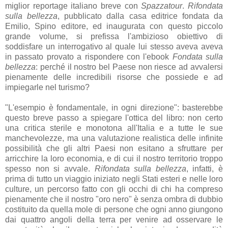
miglior reportage italiano breve con
Spazzatour
.
Rifondata
sulla bellezza
,
pubblicato dalla casa editrice fondata da
Emilio, Spino editore, ed inaugurata con questo piccolo
grande volume, si prefissa l'ambizioso obiettivo di
soddisfare un interrogativo al quale lui stesso aveva aveva
in passato provato a rispondere con l'ebook
Fondata sulla
bellezza
: perché il nostro bel Paese non riesce ad avvalersi
pienamente delle incredibili risorse che possiede e ad
impiegarle nel turismo?
"L'esempio è fondamentale, in ogni direzione": basterebbe
questo breve passo a spiegare l'ottica del libro: non certo
una critica sterile e monotona all'Italia e a tutte le sue
manchevolezze, ma una valutazione realistica delle infinite
possibilità che gli altri Paesi non esitano a sfruttare per
arricchire la loro economia, e di cui il nostro territorio troppo
spesso non si avvale.
Rifondata sulla bellezza
, infatti, è
prima di tutto un viaggio iniziato negli Stati esteri e nelle loro
culture, un percorso fatto con gli occhi di chi ha compreso
pienamente che il nostro "oro nero" è senza ombra di dubbio
costituito da quella mole di persone che ogni anno giungono
dai quattro angoli della terra per venire ad osservare le